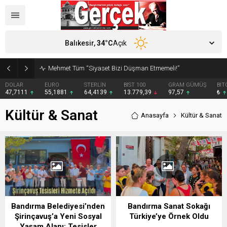
Balıkesir,
34
°C
Açık
Mehmet Tüm “Siyaset Bizi Düşman Etmemeli!”
DOLAR
EURO
STERLİN
BIST 100
GRAM GÜMÜŞ
BIT
47,7111
55,1881
64,4139
13.779,39
97,57
₺
Kültür & Sanat
Anasayfa
Kültür & Sanat
Bandırma Belediyesi’nden
Bandırma Sanat Sokağı
Şirinçavuş’a Yeni Sosyal
Türkiye’ye Örnek Oldu
Yaşam Alanı: Tesisler