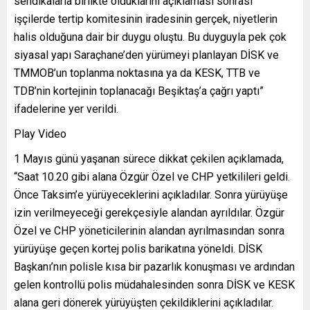
sendikalarla birlikte olduklarını açıklaması sonrası
işçilerde tertip komitesinin iradesinin gerçek, niyetlerin
halis olduğuna dair bir duygu oluştu. Bu duyguyla pek çok
siyasal yapı Saraçhane’den yürümeyi planlayan DİSK ve
TMMOB’un toplanma noktasına ya da KESK, TTB ve
TDB’nin kortejinin toplanacağı Beşiktaş’a çağrı yaptı”
ifadelerine yer verildi.
Play Video
1 Mayıs günü yaşanan sürece dikkat çekilen açıklamada,
“Saat 10.20 gibi alana Özgür Özel ve CHP yetkilileri geldi.
Önce Taksim’e yürüyeceklerini açıkladılar. Sonra yürüyüşe
izin verilmeyeceği gerekçesiyle alandan ayrıldılar. Özgür
Özel ve CHP yöneticilerinin alandan ayrılmasından sonra
yürüyüşe geçen kortej polis barikatına yöneldi. DİSK
Başkanı’nın polisle kısa bir pazarlık konuşması ve ardından
gelen kontrollü polis müdahalesinden sonra DİSK ve KESK
alana geri dönerek yürüyüşten çekildiklerini açıkladılar.