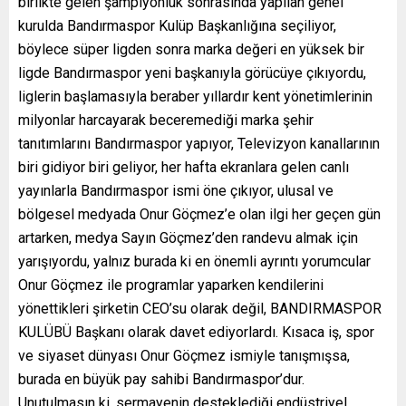
birlikte gelen şampiyonluk sonrasında yapılan genel
kurulda Bandırmaspor Kulüp Başkanlığına seçiliyor,
böylece süper ligden sonra marka değeri en yüksek bir
ligde Bandırmaspor yeni başkanıyla görücüye çıkıyordu,
liglerin başlamasıyla beraber yıllardır kent yönetimlerinin
milyonlar harcayarak beceremediği marka şehir
tanıtımlarını Bandırmaspor yapıyor, Televizyon kanallarının
biri gidiyor biri geliyor, her hafta ekranlara gelen canlı
yayınlarla Bandırmaspor ismi öne çıkıyor, ulusal ve
bölgesel medyada Onur Göçmez’e olan ilgi her geçen gün
artarken, medya Sayın Göçmez’den randevu almak için
yarışıyordu, yalnız burada ki en önemli ayrıntı yorumcular
Onur Göçmez ile programlar yaparken kendilerini
yönettikleri şirketin CEO’su olarak değil, BANDIRMASPOR
KULÜBÜ Başkanı olarak davet ediyorlardı. Kısaca iş, spor
ve siyaset dünyası Onur Göçmez ismiyle tanışmışsa,
burada en büyük pay sahibi Bandırmaspor’dur.
Unutulmasın ki, sermayenin desteklediği endüstriyel