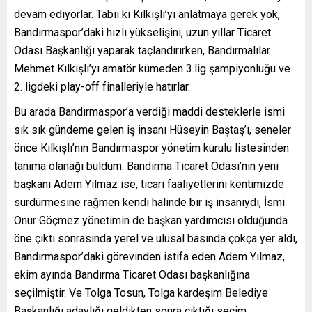
devam ediyorlar. Tabii ki Kılkışlı’yı anlatmaya gerek yok,
Bandırmaspor’daki hızlı yükselişini, uzun yıllar Ticaret
Odası Başkanlığı yaparak taçlandırırken, Bandırmalılar
Mehmet Kılkışlı’yı amatör kümeden 3.lig şampiyonluğu ve
2. ligdeki play-off finalleriyle hatırlar.
Bu arada Bandırmaspor’a verdiği maddi desteklerle ismi
sık sık gündeme gelen iş insanı Hüseyin Baştaş’ı, seneler
önce Kılkışlı’nın Bandırmaspor yönetim kurulu listesinden
tanıma olanağı buldum. Bandırma Ticaret Odası’nın yeni
başkanı Adem Yılmaz ise, ticari faaliyetlerini kentimizde
sürdürmesine rağmen kendi halinde bir iş insanıydı, İsmi
Onur Göçmez yönetimin de başkan yardımcısı olduğunda
öne çıktı sonrasında yerel ve ulusal basında çokça yer aldı,
Bandırmaspor’daki görevinden istifa eden Adem Yılmaz,
ekim ayında Bandırma Ticaret Odası başkanlığına
seçilmiştir. Ve Tolga Tosun, Tolga kardeşim Belediye
Başkanlığı adaylığı geldikten sonra çıktığı seçim