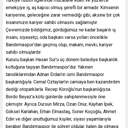
Türkiye futbol liglerinde mücadele eden ve yüzlerce
emekçiye iş, aş kapısı olmuş şerefli bir armadır. Kimsenin
kariyerine, geleceğine zarar vermediği gibi, aksine bir çok
insanımızın kariyer sahibi olmasını sağlamıştır.
Çevremizde bildiğimiz, gördüğümüz ne kadar başarılı iş
insanı, siyasetçi, oda başkanı varsa yolları öncelikle
Bandırmaspor’dan geçmiş olup, makam, mevki, kariyer
sahibi olmuşlardır.
Kurucu başkan Hasan Sur’u üç dönem belediye başkanlık
koltuğuna taşıyan Bandırmaspor’dur. Yakınen
tanıdıklarımdan Adnan Erdan’ın ismi Bandırmaspor
başkanlığıyla. Cemal Öztaylan’ın camiaya ben kazandırdım
dedıği otoparklarla. Recep Köroğlu’nun başkanlığıysa
Bordo Beyaz’a kötü günlerde sahiplenmesiyle öne
çıkmıştır. Ayrıca Dursun Mirza, Ozan Onur, Kayhan İpek,
Göksel Karlahan, Erhan Elmastaş, Soner Koçoğlu, Ahmet
Edin ve diğer unuttuğumuz kişiler, siyasi yaşamlarıyla
beraber Bandırmaspor ile şöhret oldular, halen de olmaya