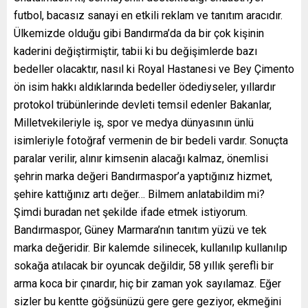
futbol, bacasız sanayi en etkili reklam ve tanıtım aracıdır.
Ülkemizde olduğu gibi Bandırma’da da bir çok kişinin
kaderini değiştirmiştir, tabii ki bu değişimlerde bazı
bedeller olacaktır, nasıl ki Royal Hastanesi ve Bey Çimento
ön isim hakkı aldıklarında bedeller ödediyseler, yıllardır
protokol trübünlerinde devleti temsil edenler Bakanlar,
Milletvekileriyle iş, spor ve medya dünyasının ünlü
isimleriyle fotoğraf vermenin de bir bedeli vardır. Sonuçta
paralar verilir, alınır kimsenin alacağı kalmaz, önemlisi
şehrin marka değeri Bandırmaspor’a yaptığınız hizmet,
şehire kattığınız artı değer… Bilmem anlatabildim mi?
Şimdi buradan net şekilde ifade etmek istiyorum.
Bandırmaspor, Güney Marmara’nın tanıtım yüzü ve tek
marka değeridir. Bir kalemde silinecek, kullanılıp kullanılıp
sokağa atılacak bir oyuncak değildir, 58 yıllık şerefli bir
arma koca bir çınardır, hiç bir zaman yok sayılamaz. Eğer
sizler bu kentte göğsünüzü gere gere geziyor, ekmeğini