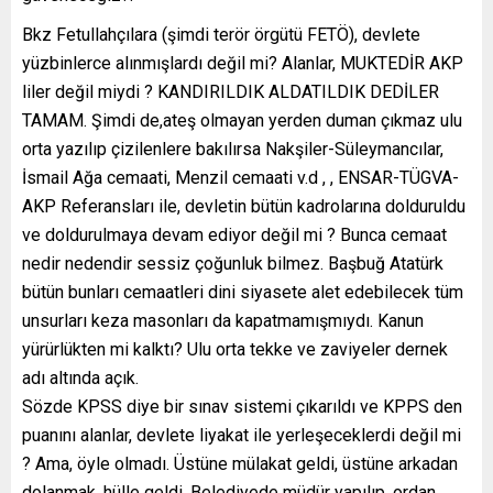
Bkz Fetullahçılara (şimdi terör örgütü FETÖ), devlete
yüzbinlerce alınmışlardı değil mi? Alanlar, MUKTEDİR AKP
liler değil miydi ? KANDIRILDIK ALDATILDIK DEDİLER
TAMAM. Şimdi de,ateş olmayan yerden duman çıkmaz ulu
orta yazılıp çizilenlere bakılırsa Nakşiler-Süleymancılar,
İsmail Ağa cemaati, Menzil cemaati v.d , , ENSAR-TÜGVA-
AKP Referansları ile, devletin bütün kadrolarına dolduruldu
ve doldurulmaya devam ediyor değil mi ? Bunca cemaat
nedir nedendir sessiz çoğunluk bilmez. Başbuğ Atatürk
bütün bunları cemaatleri dini siyasete alet edebilecek tüm
unsurları keza masonları da kapatmamışmıydı. Kanun
yürürlükten mi kalktı? Ulu orta tekke ve zaviyeler dernek
adı altında açık.
Sözde KPSS diye bir sınav sistemi çıkarıldı ve KPPS den
puanını alanlar, devlete liyakat ile yerleşeceklerdi değil mi
? Ama, öyle olmadı. Üstüne mülakat geldi, üstüne arkadan
dolanmak, hülle geldi. Belediyede müdür yapılıp, ordan