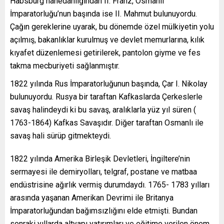
Habsburg hanedanlığından II. Franz, Osmanlı
İmparatorluğu’nun başında ise II. Mahmut bulunuyordu.
Çağın gereklerine uyarak, bu dönemde özel mülkiyetin yolu
açılmış, bakanlıklar kurulmuş ve devlet memurlarına, kılık
kıyafet düzenlemesi getirilerek, pantolon giyme ve fes
takma mecburiyeti sağlanmıştır.
1822 yılında Rus İmparatorluğunun başında, Çar I. Nikolay
bulunuyordu. Rusya bir taraftan Kafkaslarda Çerkeslerle
savaş halindeydi ki bu savaş, aralıklarla yüz yıl süren (
1763-1864) Kafkas Savaşıdır. Diğer taraftan Osmanlı ile
savaş hali sürüp gitmekteydi.
1822 yılında Amerika Birleşik Devletleri, İngiltere’nin
sermayesi ile demiryolları, telgraf, postane ve matbaa
endüstrisine ağırlık vermiş durumdaydı. 1765- 1783 yılları
arasında yaşanan Amerikan Devrimi ile Britanya
İmparatorluğundan bağımsızlığını elde etmişti. Bundan
sonraki yıllarda altyapı yatırımları ve eğitime verilen önem