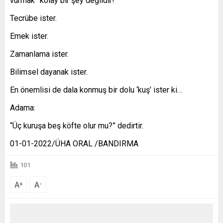
vurmak” kolay bir şey değildir!”
Tecrübe ister.
Emek ister.
Zamanlama ister.
Bilimsel dayanak ister.
En önemlisi de dala konmuş bir dolu ‘kuş’ ister ki…
Adama:
“Üç kuruşa beş köfte olur mu?” dedirtir.
01-01-2022/ÜHA ORAL /BANDIRMA
101
A
A
+
-