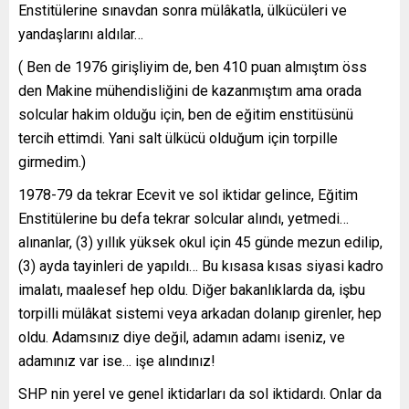
Enstitülerine sınavdan sonra mülâkatla, ülkücüleri ve
yandaşlarını aldılar…
( Ben de 1976 girişliyim de, ben 410 puan almıştım öss
den Makine mühendisliğini de kazanmıştım ama orada
solcular hakim olduğu için, ben de eğitim enstitüsünü
tercih ettimdi. Yani salt ülkücü olduğum için torpille
girmedim.)
1978-79 da tekrar Ecevit ve sol iktidar gelince, Eğitim
Enstitülerine bu defa tekrar solcular alındı, yetmedi…
alınanlar, (3) yıllık yüksek okul için 45 günde mezun edilip,
(3) ayda tayinleri de yapıldı… Bu kısasa kısas siyasi kadro
imalatı, maalesef hep oldu. Diğer bakanlıklarda da, işbu
torpilli mülâkat sistemi veya arkadan dolanıp girenler, hep
oldu. Adamsınız diye değil, adamın adamı iseniz, ve
adamınız var ise… işe alındınız!
SHP nin yerel ve genel iktidarları da sol iktidardı. Onlar da