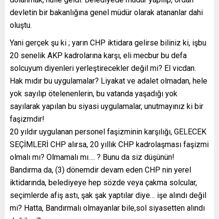
devletin bir bakanlığına genel müdür olarak atananlar dahi
oluştu.
Yani gerçek şu ki ; yarın CHP iktidara gelirse biliniz ki, işbu
20 senelik AKP kadrolarına karşı, eli mecbur bu defa
solcuyum diyenleri yerleştirecekler değil mi? El vicdan.
Hak mıdır bu uygulamalar? Liyakat ve adalet olmadan, hele
yok sayılıp ötelenenlerin, bu vatanda yaşadığı yok
sayılarak yapılan bu siyasi uygulamalar, unutmayınız ki bir
faşizmdir!
20 yıldır uygulanan personel faşizminin karşılığı, GELECEK
SEÇİMLERİ CHP alırsa, 20 yıllık CHP kadrolaşması faşizmi
olmalı mı? Olmamalı mı…. ? Bunu da siz düşünün!
Bandırma da, (3) dönemdir devam eden CHP nin yerel
iktidarında, belediyeye hep sözde veya çakma solcular,
seçimlerde afiş astı, şak şak yaptılar diye… işe alındı değil
mi? Hatta, Bandırmalı olmayanlar bile,sol siyasetten alındı