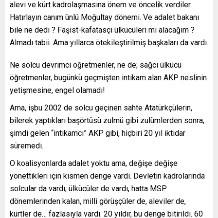
alevi ve kürt kadrolaşmasına önem ve öncelik verdiler.
Hatırlayın canım ünlü Moğultay dönemi. Ve adalet bakanı
bile ne dedi ? Faşist-kafatasçı ülkücüleri mi alacağım ?
Almadı tabii. Ama yıllarca ötekileştirilmiş başkaları da vardı.
Ne solcu devrimci öğretmenler, ne de; sağcı ülkücü
öğretmenler, bugünkü geçmişten intikam alan AKP neslinin
yetişmesine, engel olamadı!
Ama, işbu 2002 de solcu geçinen sahte Atatürkçülerin,
bilerek yaptıkları başörtüsü zulmü gibi zulümlerden sonra,
şimdi gelen “intikamcı” AKP gibi, hiçbiri 20 yıl iktidar
süremedi.
O koalisyonlarda adalet yoktu ama, değişe değişe
yönettikleri için kısmen denge vardı. Devletin kadrolarında
solcular da vardı, ülkücüler de vardı, hatta MSP
dönemlerinden kalan, milli görüşçüler de, aleviler de,
kürtler de… fazlasıyla vardı. 20 yıldır, bu denge bitirildi. 60