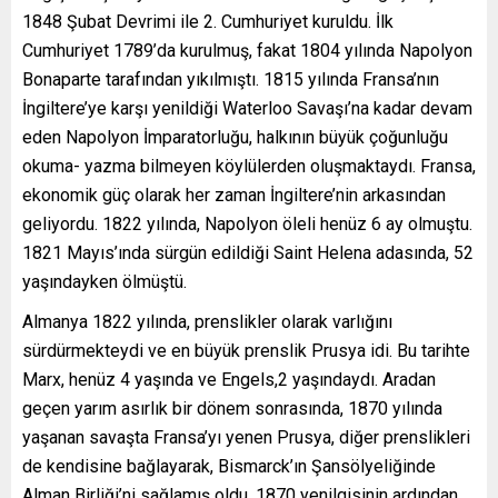
1848 Şubat Devrimi ile 2. Cumhuriyet kuruldu. İlk
Cumhuriyet 1789’da kurulmuş, fakat 1804 yılında Napolyon
Bonaparte tarafından yıkılmıştı. 1815 yılında Fransa’nın
İngiltere’ye karşı yenildiği Waterloo Savaşı’na kadar devam
eden Napolyon İmparatorluğu, halkının büyük çoğunluğu
okuma- yazma bilmeyen köylülerden oluşmaktaydı. Fransa,
ekonomik güç olarak her zaman İngiltere’nin arkasından
geliyordu. 1822 yılında, Napolyon öleli henüz 6 ay olmuştu.
1821 Mayıs’ında sürgün edildiği Saint Helena adasında, 52
yaşındayken ölmüştü.
Almanya 1822 yılında, prenslikler olarak varlığını
sürdürmekteydi ve en büyük prenslik Prusya idi. Bu tarihte
Marx, henüz 4 yaşında ve Engels,2 yaşındaydı. Aradan
geçen yarım asırlık bir dönem sonrasında, 1870 yılında
yaşanan savaşta Fransa’yı yenen Prusya, diğer prenslikleri
de kendisine bağlayarak, Bismarck’ın Şansölyeliğinde
Alman Birliği’ni sağlamış oldu. 1870 yenilgisinin ardından