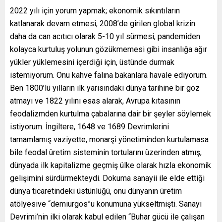
2022 yılı için yorum yapmak; ekonomik sıkıntıların
katlanarak devam etmesi, 2008’de girilen global krizin
daha da can acıtıcı olarak 5-10 yıl sürmesi, pandemiden
kolayca kurtuluş yolunun gözükmemesi gibi insanlığa ağır
yükler yüklemesini içerdiği için, üstünde durmak
istemiyorum. Onu kahve falına bakanlara havale ediyorum.
Ben 1800’lü yılların ilk yarısındaki dünya tarihine bir göz
atmayı ve 1822 yılını esas alarak, Avrupa kıtasının
feodalizmden kurtulma çabalarına dair bir şeyler söylemek
istiyorum. İngiltere, 1648 ve 1689 Devrimlerini
tamamlamış vaziyette, monarşi yönetiminden kurtulamasa
bile feodal üretim sisteminin tortularını üzerinden atmış,
dünyada ilk kapitalizme geçmiş ülke olarak hızla ekonomik
gelişimini sürdürmekteydi. Dokuma sanayii ile elde ettiği
dünya ticaretindeki üstünlüğü, onu dünyanın üretim
atölyesive “demiurgos”u konumuna yükseltmişti. Sanayi
Devrimi’nin ilki olarak kabul edilen “Buhar gücü ile çalışan