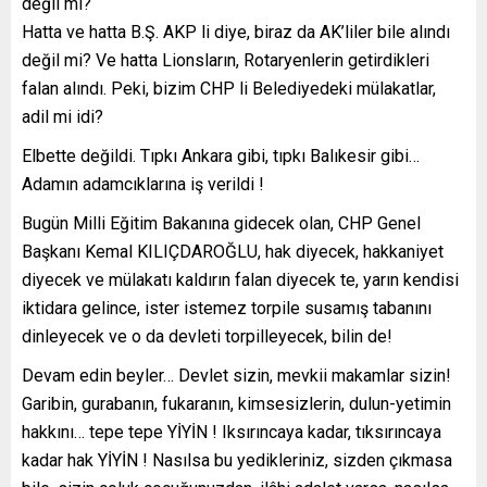
değil mi?
Hatta ve hatta B.Ş. AKP li diye, biraz da AK’liler bile alındı
değil mi? Ve hatta Lionsların, Rotaryenlerin getirdikleri
falan alındı. Peki, bizim CHP li Belediyedeki mülakatlar,
adil mi idi?
Elbette değildi. Tıpkı Ankara gibi, tıpkı Balıkesir gibi…
Adamın adamcıklarına iş verildi !
Bugün Milli Eğitim Bakanına gidecek olan, CHP Genel
Başkanı Kemal KILIÇDAROĞLU, hak diyecek, hakkaniyet
diyecek ve mülakatı kaldırın falan diyecek te, yarın kendisi
iktidara gelince, ister istemez torpile susamış tabanını
dinleyecek ve o da devleti torpilleyecek, bilin de!
Devam edin beyler… Devlet sizin, mevkii makamlar sizin!
Garibin, gurabanın, fukaranın, kimsesizlerin, dulun-yetimin
hakkını… tepe tepe YİYİN ! Iksırıncaya kadar, tıksırıncaya
kadar hak YİYİN ! Nasılsa bu yedikleriniz, sizden çıkmasa