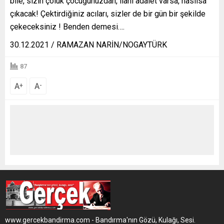
bile, sizin çoluk çocuğunuzdan, ilâhi adalet varsa, nasılsa
çıkacak! Çektirdiğiniz acıları, sizler de bir gün bir şekilde
çekeceksiniz ! Benden demesi….
30.12.2021 / RAMAZAN NARİN/NOGAYTÜRK
87
A
A
+
-
www.gercekbandirma.com - Bandırma'nın Gözü, Kulağı, Sesi.