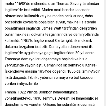
motor” 1698’de mühendis olan Thomas Savery tarafından
İngiltere’de icat edildi. Maden ocaklarındaki asansör
sisteminde kullanıldı ve yine maden ocaklarında, daha
öncesinde kovalarla boşaltılan suyun, makineli sistemle
boşaltılması sağlandı. James Watt tarafından geliştirilen
buhar makinesi, dokuma tezgahlarında ve demiryollarında
kullanıldı. 1785’te İngiliz mucit Cartwright, ilk mekanik
dokuma tezgahını icat etti. Demiryolları döşenmesi ilk
İngiltere’de uygulamaya geçti. İngiltere’den 20 yıl sonra
Fransa’ya demiryolları döşenmeye başladı ve hızla
yeryüzünde yaygınlaştı. Osmanlı’da ilk demiryolu Kahire-
İskenderiye arasına 1854’de döşendi. 1856’da İzmir-Aydın
hattı döşendi. Tabi ki, yabancı sermaye ve bol keseden
verilen imtiyazlar ile.
Fransa, 1822 yılında Bourbon hanedanlığınca
yönetilmekteydi. 1830 Temmuz Devrimi ile hanedanlık el
değiştirmiş ve yönetim Orléans hanedanlığına geçmişti.