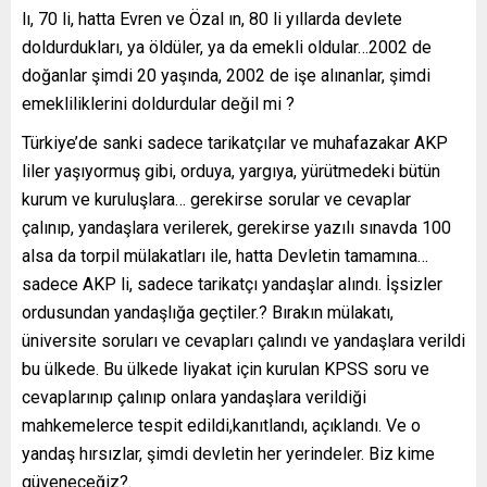
lı, 70 li, hatta Evren ve Özal ın, 80 li yıllarda devlete
doldurdukları, ya öldüler, ya da emekli oldular…2002 de
doğanlar şimdi 20 yaşında, 2002 de işe alınanlar, şimdi
emekliliklerini doldurdular değil mi ?
Türkiye’de sanki sadece tarikatçılar ve muhafazakar AKP
liler yaşıyormuş gibi, orduya, yargıya, yürütmedeki bütün
kurum ve kuruluşlara… gerekirse sorular ve cevaplar
çalınıp, yandaşlara verilerek, gerekirse yazılı sınavda 100
alsa da torpil mülakatları ile, hatta Devletin tamamına…
sadece AKP li, sadece tarikatçı yandaşlar alındı. İşsizler
ordusundan yandaşlığa geçtiler.? Bırakın mülakatı,
üniversite soruları ve cevapları çalındı ve yandaşlara verildi
bu ülkede. Bu ülkede liyakat için kurulan KPSS soru ve
cevaplarınıp çalınıp onlara yandaşlara verildiği
mahkemelerce tespit edildi,kanıtlandı, açıklandı. Ve o
yandaş hırsızlar, şimdi devletin her yerindeler. Biz kime
güveneceğiz?.