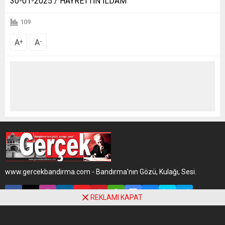
30-01-2025 / HAYRETTİN İLDAM
109
A
A
+
-
www.gercekbandirma.com - Bandırma'nın Gözü, Kulağı, Sesi.
REKLAMI KAPAT