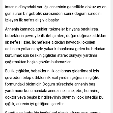
İnsanın dünyadaki varlığı, annesinin genellikle dokuz ay on
gün süren bir gebelik süresinden sonra doğum sürecini
izleyen ilk nefes alışıyla başlar.
Annenin karnında attıkları tekmeler bir yana bırakılırsa,
bebeklerin çevreyle ilk iletişimleri, doğar doğmaz aldıkları
ilk nefesi izler. İlk nefesle aldıkları havadaki oksijen
solunum yollarını öyle yakar ki başlarına gelen bu beladan
kurtulmak için keskin çığlıklar atarak dünyayı yardıma
çağırmaktan başka çözüm bulamazlar.
Bu ilk çığlıklar, bebeklerin ilk acılarının giderilmesi için
çevreden talep ettikleri ilk acil yardım çağrısının çığlık
formundaki biçimidir. Doğum sürecinde annenin baş
yardımcısı konumundaki anneanne, nine, ebe, hemşire,
doktor veya başka bir görevlinin duymayı çok istediği bu
çığlık, sürecin iyi gittiğine işarettir.
Şimdi sıra, bebeğin içgüdüsel olarak ağzını açıp emme