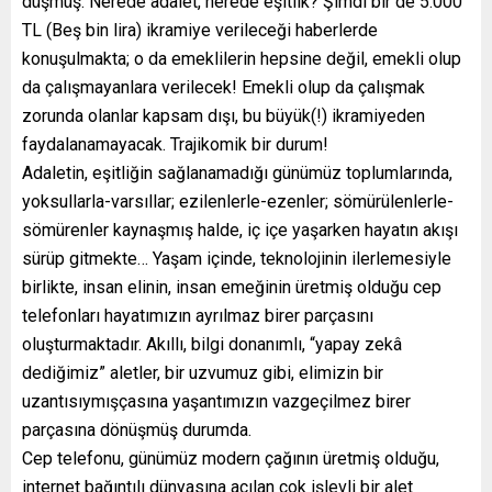
düşmüş. Nerede adalet, nerede eşitlik? Şimdi bir de 5.000
TL (Beş bin lira) ikramiye verileceği haberlerde
konuşulmakta; o da emeklilerin hepsine değil, emekli olup
da çalışmayanlara verilecek! Emekli olup da çalışmak
zorunda olanlar kapsam dışı, bu büyük(!) ikramiyeden
faydalanamayacak. Trajikomik bir durum!
Adaletin, eşitliğin sağlanamadığı günümüz toplumlarında,
yoksullarla-varsıllar; ezilenlerle-ezenler; sömürülenlerle-
sömürenler kaynaşmış halde, iç içe yaşarken hayatın akışı
sürüp gitmekte… Yaşam içinde, teknolojinin ilerlemesiyle
birlikte, insan elinin, insan emeğinin üretmiş olduğu cep
telefonları hayatımızın ayrılmaz birer parçasını
oluşturmaktadır. Akıllı, bilgi donanımlı, “yapay zekâ
dediğimiz” aletler, bir uzvumuz gibi, elimizin bir
uzantısıymışçasına yaşantımızın vazgeçilmez birer
parçasına dönüşmüş durumda.
Cep telefonu, günümüz modern çağının üretmiş olduğu,
internet bağıntılı dünyasına açılan çok işlevli bir alet