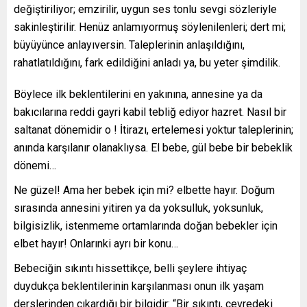
değiştiriliyor; emzirilir, uygun ses tonlu sevgi sözleriyle
sakinleştirilir. Henüz anlamıyormuş söylenilenleri; dert mi;
büyüyünce anlayıversin. Taleplerinin anlaşıldığını,
rahatlatıldığını, fark edildiğini anladı ya, bu yeter şimdilik.
Böylece ilk beklentilerini en yakınına, annesine ya da
bakıcılarına reddi gayri kabil tebliğ ediyor hazret. Nasıl bir
saltanat dönemidir o ! İtirazı, ertelemesi yoktur taleplerinin;
anında karşılanır olanaklıysa. El bebe, gül bebe bir bebeklik
dönemi…
Ne güzel! Ama her bebek için mi? elbette hayır. Doğum
sırasında annesini yitiren ya da yoksulluk, yoksunluk,
bilgisizlik, istenmeme ortamlarında doğan bebekler için
elbet hayır! Onlarınki ayrı bir konu…
Bebeciğin sıkıntı hissettikçe, belli şeylere ihtiyaç
duydukça beklentilerinin karşılanması onun ilk yaşam
derslerinden çıkardığı bir bilgidir: “Bir sıkıntı, çevredeki