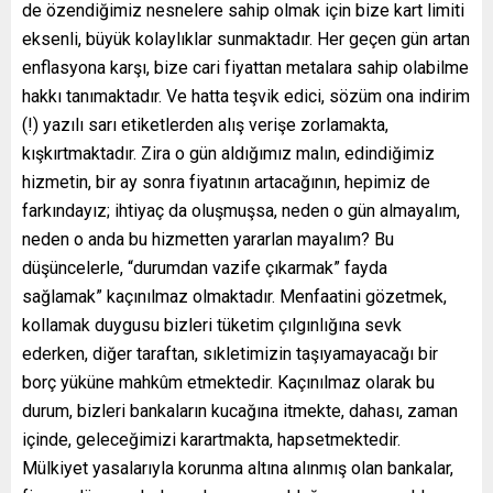
de özendiğimiz nesnelere sahip olmak için bize kart limiti
eksenli, büyük kolaylıklar sunmaktadır. Her geçen gün artan
enflasyona karşı, bize cari fiyattan metalara sahip olabilme
hakkı tanımaktadır. Ve hatta teşvik edici, sözüm ona indirim
(!) yazılı sarı etiketlerden alış verişe zorlamakta,
kışkırtmaktadır. Zira o gün aldığımız malın, edindiğimiz
hizmetin, bir ay sonra fiyatının artacağının, hepimiz de
farkındayız; ihtiyaç da oluşmuşsa, neden o gün almayalım,
neden o anda bu hizmetten yararlan mayalım? Bu
düşüncelerle, “durumdan vazife çıkarmak” fayda
sağlamak” kaçınılmaz olmaktadır. Menfaatini gözetmek,
kollamak duygusu bizleri tüketim çılgınlığına sevk
ederken, diğer taraftan, sıkletimizin taşıyamayacağı bir
borç yüküne mahkûm etmektedir. Kaçınılmaz olarak bu
durum, bizleri bankaların kucağına itmekte, dahası, zaman
içinde, geleceğimizi karartmakta, hapsetmektedir.
Mülkiyet yasalarıyla korunma altına alınmış olan bankalar,