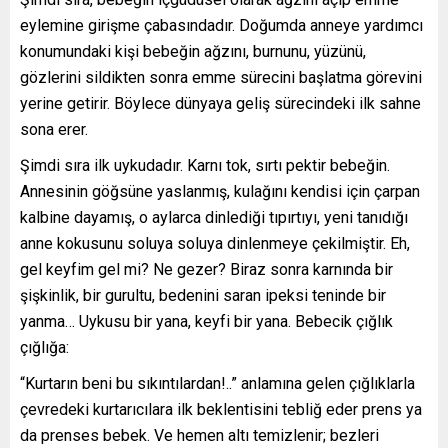
eylemine girişme çabasındadır. Doğumda anneye yardımcı
konumundaki kişi bebeğin ağzını, burnunu, yüzünü,
gözlerini sildikten sonra emme sürecini başlatma görevini
yerine getirir. Böylece dünyaya geliş sürecindeki ilk sahne
sona erer.
Şimdi sıra ilk uykudadır. Karnı tok, sırtı pektir bebeğin.
Annesinin göğsüne yaslanmış, kulağını kendisi için çarpan
kalbine dayamış, o aylarca dinlediği tıpırtıyı, yeni tanıdığı
anne kokusunu soluya soluya dinlenmeye çekilmiştir. Eh,
gel keyfim gel mi? Ne gezer? Biraz sonra karnında bir
şişkinlik, bir gurultu, bedenini saran ipeksi teninde bir
yanma… Uykusu bir yana, keyfi bir yana. Bebecik çığlık
çığlığa:
“Kurtarın beni bu sıkıntılardan!..” anlamına gelen çığlıklarla
çevredeki kurtarıcılara ilk beklentisini tebliğ eder prens ya
da prenses bebek. Ve hemen altı temizlenir; bezleri