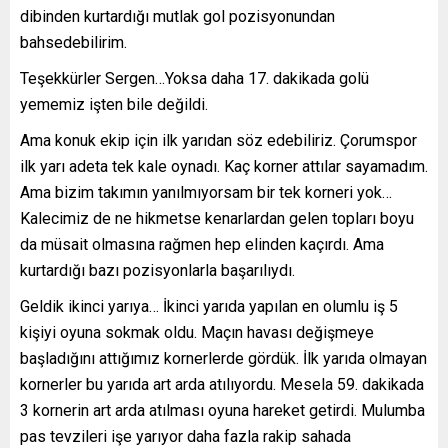
dibinden kurtardığı mutlak gol pozisyonundan
bahsedebilirim.
Teşekkürler Sergen…Yoksa daha 17. dakikada golü
yememiz işten bile değildi.
Ama konuk ekip için ilk yarıdan söz edebiliriz. Çorumspor
ilk yarı adeta tek kale oynadı. Kaç korner attılar sayamadım.
Ama bizim takımın yanılmıyorsam bir tek korneri yok…
Kalecimiz de ne hikmetse kenarlardan gelen topları boyu
da müsait olmasına rağmen hep elinden kaçırdı. Ama
kurtardığı bazı pozisyonlarla başarılıydı.
Geldik ikinci yarıya… İkinci yarıda yapılan en olumlu iş 5
kişiyi oyuna sokmak oldu. Maçın havası değişmeye
başladığını attığımız kornerlerde gördük. İlk yarıda olmayan
kornerler bu yarıda art arda atılıyordu. Mesela 59. dakikada
3 kornerin art arda atılması oyuna hareket getirdi. Mulumba
pas tevzileri işe yarıyor daha fazla rakip sahada