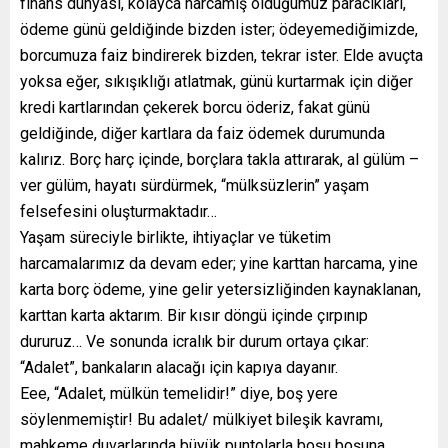
finans dünyası, kolayca harcamış olduğumuz paracıkları,
ödeme günü geldiğinde bizden ister; ödeyemediğimizde,
borcumuza faiz bindirerek bizden, tekrar ister. Elde avuçta
yoksa eğer, sıkışıklığı atlatmak, günü kurtarmak için diğer
kredi kartlarından çekerek borcu öderiz, fakat günü
geldiğinde, diğer kartlara da faiz ödemek durumunda
kalırız. Borç harç içinde, borçlara takla attırarak, al gülüm –
ver gülüm, hayatı sürdürmek, “mülksüzlerin” yaşam
felsefesini oluşturmaktadır…
Yaşam süreciyle birlikte, ihtiyaçlar ve tüketim
harcamalarımız da devam eder; yine karttan harcama, yine
karta borç ödeme, yine gelir yetersizliğinden kaynaklanan,
karttan karta aktarım. Bir kısır döngü içinde çırpınıp
dururuz… Ve sonunda icralık bir durum ortaya çıkar:
“Adalet”, bankaların alacağı için kapıya dayanır.
Eee, “Adalet, mülkün temelidir!” diye, boş yere
söylenmemiştir! Bu adalet/ mülkiyet bileşik kavramı,
mahkeme duvarlarında büyük puntolarla boşu boşuna