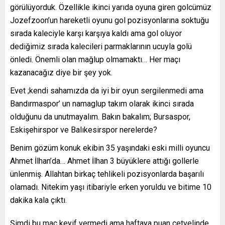
görülüyorduk. Özellikle ikinci yarıda oyuna giren golcümüz
Jozefzoon’un hareketli oyunu gol pozisyonlarına soktuğu
sırada kaleciyle karşı karşıya kaldı ama gol oluyor
dediğimiz sırada kalecileri parmaklarının ucuyla golü
önledi. Önemli olan mağlup olmamaktı… Her maçı
kazanacağız diye bir şey yok.
Evet ;kendi sahamızda da iyi bir oyun sergilenmedi ama
Bandırmaspor’ un namaglup takım olarak ikinci sırada
olduğunu da unutmayalım. Bakın bakalım; Bursaspor,
Eskişehirspor ve Balıkesirspor nerelerde?
Benim gözüm konuk ekibin 35 yaşındaki eski milli oyuncu
Ahmet İlhan’da… Ahmet İlhan 3 büyüklere attığı gollerle
ünlenmiş. Allahtan birkaç tehlikeli pozisyonlarda başarılı
olamadı. Nitekim yaşı itibariyle erken yoruldu ve bitime 10
dakika kala çıktı.
Şimdi bu maç keyif vermedi ama haftaya puan cetvelinde