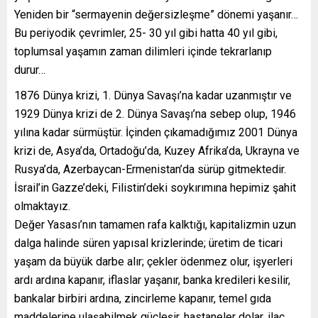
Yeniden bir “sermayenin değersizleşme” dönemi yaşanır…
Bu periyodik çevrimler, 25- 30 yıl gibi hatta 40 yıl gibi,
toplumsal yaşamın zaman dilimleri içinde tekrarlanıp
durur…
1876 Dünya krizi, 1. Dünya Savaşı’na kadar uzanmıştır ve
1929 Dünya krizi de 2. Dünya Savaşı’na sebep olup, 1946
yılına kadar sürmüştür. İçinden çıkamadığımız 2001 Dünya
krizi de, Asya’da, Ortadoğu’da, Kuzey Afrika’da, Ukrayna ve
Rusya’da, Azerbaycan-Ermenistan’da sürüp gitmektedir.
İsrail’in Gazze’deki, Filistin’deki soykırımına hepimiz şahit
olmaktayız.
Değer Yasası’nın tamamen rafa kalktığı, kapitalizmin uzun
dalga halinde süren yapısal krizlerinde; üretim de ticari
yaşam da büyük darbe alır; çekler ödenmez olur, işyerleri
ardı ardına kapanır, iflaslar yaşanır, banka kredileri kesilir,
bankalar birbiri ardına, zincirleme kapanır, temel gıda
maddelerine ulaşabilmek güçleşir, hastaneler dolar, ilaç