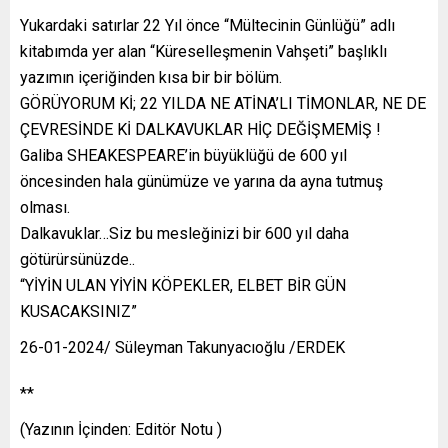
Yukardaki satırlar 22 Yıl önce “Mültecinin Günlüğü” adlı
kitabımda yer alan “Küreselleşmenin Vahşeti” başlıklı
yazımın içeriğinden kısa bir bir bölüm.
GÖRÜYORUM Kİ; 22 YILDA NE ATİNA’LI TİMONLAR, NE DE
ÇEVRESİNDE Kİ DALKAVUKLAR HİÇ DEĞİŞMEMİŞ !
Galiba SHEAKESPEARE’in büyüklüğü de 600 yıl
öncesinden hala günümüze ve yarına da ayna tutmuş
olması.
Dalkavuklar…Siz bu mesleğinizi bir 600 yıl daha
götürürsünüzde..
“YİYİN ULAN YİYİN KÖPEKLER, ELBET BİR GÜN
KUSACAKSINIZ”
26-01-2024/ Süleyman Takunyacıoğlu /ERDEK
**
(Yazının İçinden: Editör Notu )