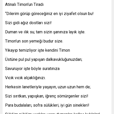
Atinalı Timon’un Tiradı
“Dilerim görüp göreceğiniz en iyi ziyafet olsun bu!
Sizi gidi ağız dostları sizi!
Duman ve ılık su; tam sizin şanınıza layık işte.
Timon’un son yemeği budur size.
Yıkayıp temizliyor işte kendini Timon
Üstüne pul pul yapışan dalkavukluğunuzdan;
Savuruyor işte böyle suratınıza
Vıcık vıcık alçaklığınızı.
Herkesin lanetleriyle yaşayın, uzun uzun hem de;
Sizi sırıtkan, yapışkan, iğrenç sömürgenler sizi!
Para budalaları, sofra sülükleri, iyi gün sinekleri!