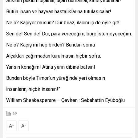
Süklüm püklüm uşaklar, uçarı dumanlar, kalleş kuklalar!
Bütün insan ve hayvan hastalıklarına tutulasıcalar!
Ne o? Kaçıyor musun? Dur biraz; ilacını iç de öyle git!
Sen de! Sen de! Dur, para vereceğim, borç istemeyeceğim.
Ne o? Kaçış mı hep birden? Bundan sonra
Alçakları çağırmadan kurulmasın hiçbir sofra.
Yansın konağım! Atina yerin dibine batsın!
Bundan böyle Timon’un yüreğinde yeri olmasın
İnsanların, hiçbir insanın!”
William Sheakesperare – Çeviren : Sebahattin Eyüboğlu
69
A
A
+
-