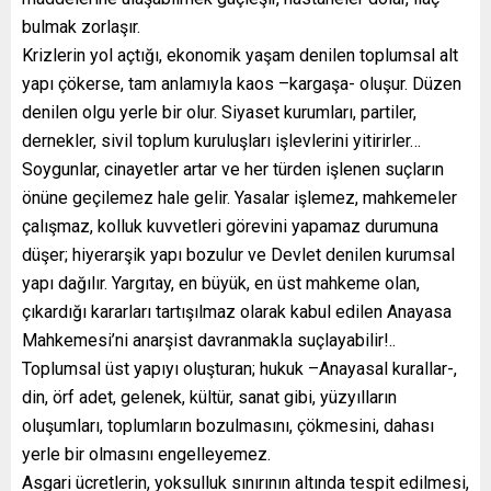
bulmak zorlaşır.
Krizlerin yol açtığı, ekonomik yaşam denilen toplumsal alt
yapı çökerse, tam anlamıyla kaos –kargaşa- oluşur. Düzen
denilen olgu yerle bir olur. Siyaset kurumları, partiler,
dernekler, sivil toplum kuruluşları işlevlerini yitirirler…
Soygunlar, cinayetler artar ve her türden işlenen suçların
önüne geçilemez hale gelir. Yasalar işlemez, mahkemeler
çalışmaz, kolluk kuvvetleri görevini yapamaz durumuna
düşer; hiyerarşik yapı bozulur ve Devlet denilen kurumsal
yapı dağılır. Yargıtay, en büyük, en üst mahkeme olan,
çıkardığı kararları tartışılmaz olarak kabul edilen Anayasa
Mahkemesi’ni anarşist davranmakla suçlayabilir!..
Toplumsal üst yapıyı oluşturan; hukuk –Anayasal kurallar-,
din, örf adet, gelenek, kültür, sanat gibi, yüzyılların
oluşumları, toplumların bozulmasını, çökmesini, dahası
yerle bir olmasını engelleyemez.
Asgari ücretlerin, yoksulluk sınırının altında tespit edilmesi,