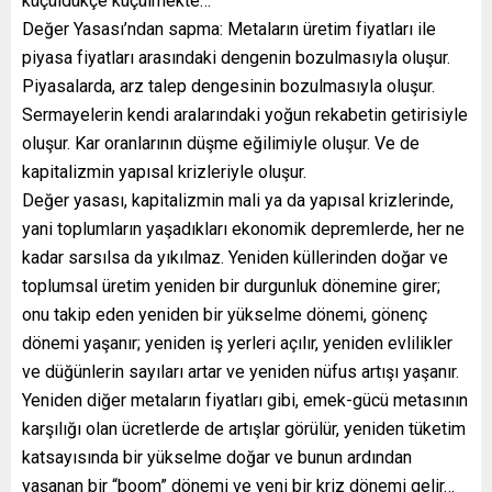
küçüldükçe küçülmekte…
Değer Yasası’ndan sapma: Metaların üretim fiyatları ile
piyasa fiyatları arasındaki dengenin bozulmasıyla oluşur.
Piyasalarda, arz talep dengesinin bozulmasıyla oluşur.
Sermayelerin kendi aralarındaki yoğun rekabetin getirisiyle
oluşur. Kar oranlarının düşme eğilimiyle oluşur. Ve de
kapitalizmin yapısal krizleriyle oluşur.
Değer yasası, kapitalizmin mali ya da yapısal krizlerinde,
yani toplumların yaşadıkları ekonomik depremlerde, her ne
kadar sarsılsa da yıkılmaz. Yeniden küllerinden doğar ve
toplumsal üretim yeniden bir durgunluk dönemine girer;
onu takip eden yeniden bir yükselme dönemi, gönenç
dönemi yaşanır; yeniden iş yerleri açılır, yeniden evlilikler
ve düğünlerin sayıları artar ve yeniden nüfus artışı yaşanır.
Yeniden diğer metaların fiyatları gibi, emek-gücü metasının
karşılığı olan ücretlerde de artışlar görülür, yeniden tüketim
katsayısında bir yükselme doğar ve bunun ardından
yaşanan bir “boom” dönemi ve yeni bir kriz dönemi gelir…