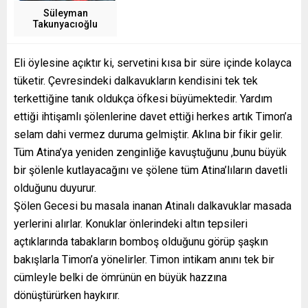
Süleyman
Takunyacıoğlu
Eli öylesine açıktır ki, servetini kısa bir süre içinde kolayca
tüketir. Çevresindeki dalkavukların kendisini tek tek
terkettiğine tanık oldukça öfkesi büyümektedir. Yardım
ettiği ihtişamlı şölenlerine davet ettiği herkes artık Timon’a
selam dahi vermez duruma gelmiştir. Aklına bir fikir gelir.
Tüm Atina’ya yeniden zenginliğe kavuştuğunu ,bunu büyük
bir şölenle kutlayacağını ve şölene tüm Atina’lıların davetli
olduğunu duyurur.
Şölen Gecesi bu masala inanan Atinalı dalkavuklar masada
yerlerini alırlar. Konuklar önlerindeki altın tepsileri
açtıklarında tabakların bomboş olduğunu görüp şaşkın
bakışlarla Timon’a yönelirler. Timon intikam anını tek bir
cümleyle belki de ömrünün en büyük hazzına
dönüştürürken haykırır.