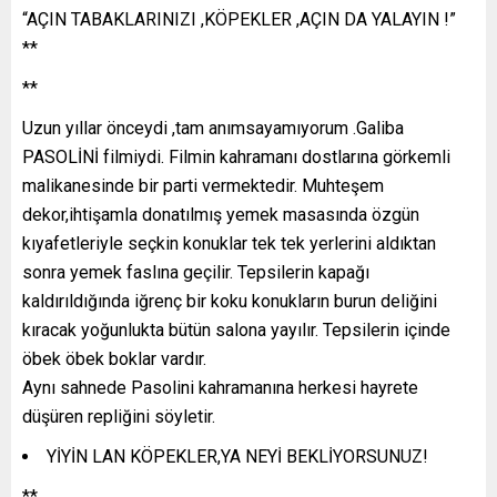
“AÇIN TABAKLARINIZI ,KÖPEKLER ,AÇIN DA YALAYIN !”
**
**
Uzun yıllar önceydi ,tam anımsayamıyorum .Galiba
PASOLİNİ filmiydi. Filmin kahramanı dostlarına görkemli
malikanesinde bir parti vermektedir. Muhteşem
dekor,ihtişamla donatılmış yemek masasında özgün
kıyafetleriyle seçkin konuklar tek tek yerlerini aldıktan
sonra yemek faslına geçilir. Tepsilerin kapağı
kaldırıldığında iğrenç bir koku konukların burun deliğini
kıracak yoğunlukta bütün salona yayılır. Tepsilerin içinde
öbek öbek boklar vardır.
Aynı sahnede Pasolini kahramanına herkesi hayrete
düşüren repliğini söyletir.
YİYİN LAN KÖPEKLER,YA NEYİ BEKLİYORSUNUZ!
**