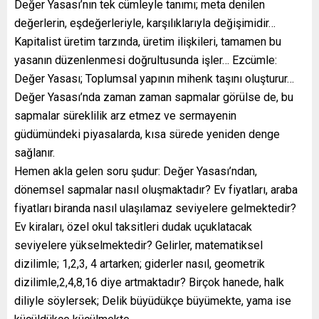
Değer Yasası’nın tek cümleyle tanımı; meta denilen
değerlerin, eşdeğerleriyle, karşılıklarıyla değişimidir…
Kapitalist üretim tarzında, üretim ilişkileri, tamamen bu
yasanın düzenlenmesi doğrultusunda işler… Ezcümle:
Değer Yasası; Toplumsal yapının mihenk taşını oluşturur…
Değer Yasası’nda zaman zaman sapmalar görülse de, bu
sapmalar süreklilik arz etmez ve sermayenin
güdümündeki piyasalarda, kısa sürede yeniden denge
sağlanır.
Hemen akla gelen soru şudur: Değer Yasası’ndan,
dönemsel sapmalar nasıl oluşmaktadır? Ev fiyatları, araba
fiyatları biranda nasıl ulaşılamaz seviyelere gelmektedir?
Ev kiraları, özel okul taksitleri dudak uçuklatacak
seviyelere yükselmektedir? Gelirler, matematiksel
dizilimle; 1,2,3, 4 artarken; giderler nasıl, geometrik
dizilimle,2,4,8,16 diye artmaktadır? Birçok hanede, halk
diliyle söylersek; Delik büyüdükçe büyümekte, yama ise