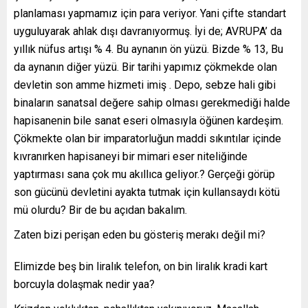
planlaması yapmamız için para veriyor. Yani çifte standart
uyguluyarak ahlak dışı davranıyormuş. İyi de; AVRUPA’ da
yıllık nüfus artışı % 4. Bu aynanın ön yüzü. Bizde % 13, Bu
da aynanın diğer yüzü. Bir tarihi yapımız çökmekde olan
devletin son amme hizmeti imiş . Depo, sebze hali gibi
binaların sanatsal değere sahip olması gerekmediği halde
hapisanenin bile sanat eseri olmasıyla öğünen kardeşim.
Çökmekte olan bir imparatorluğun maddi sıkıntılar içinde
kıvranırken hapisaneyi bir mimari eser niteliğinde
yaptırması sana çok mu akıllıca geliyor.? Gerçeği görüp
son gücünü devletini ayakta tutmak için kullansaydı kötü
mü olurdu? Bir de bu açıdan bakalım.
Zaten bizi perişan eden bu gösteriş merakı değil mi?
Elimizde beş bin liralık telefon, on bin liralık kradi kart
borcuyla dolaşmak nedir yaa?