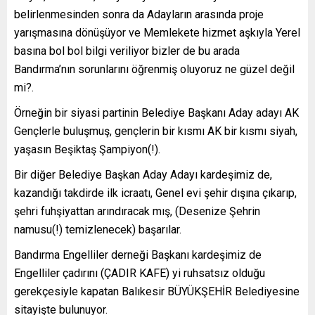
belirlenmesinden sonra da Adayların arasında proje
yarışmasına dönüşüyor ve Memlekete hizmet aşkıyla Yerel
basına bol bol bilgi veriliyor bizler de bu arada
Bandırma’nın sorunlarını öğrenmiş oluyoruz ne güzel değil
mi?.
Örneğin bir siyasi partinin Belediye Başkanı Aday adayı AK
Gençlerle buluşmuş, gençlerin bir kısmı AK bir kısmı siyah,
yaşasın Beşiktaş Şampiyon(!).
Bir diğer Belediye Başkan Aday Adayı kardeşimiz de,
kazandığı takdirde ilk icraatı, Genel evi şehir dışına çıkarıp,
şehri fuhşiyattan arındıracak mış, (Desenize Şehrin
namusu(!) temizlenecek) başarılar.
Bandırma Engelliler derneği Başkanı kardeşimiz de
Engelliler çadırını (ÇADIR KAFE) yi ruhsatsız olduğu
gerekçesiyle kapatan Balıkesir BÜYÜKŞEHİR Belediyesine
sitayişte bulunuyor.