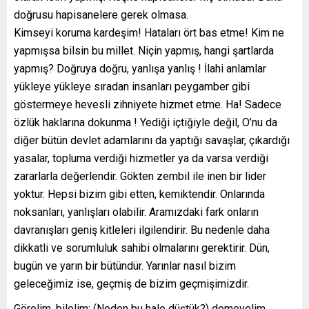
doğrusu hapisanelere gerek olmasa.
Kimseyi koruma kardeşim! Hataları ört bas etme! Kim ne
yapmışsa bilsin bu millet. Niçin yapmış, hangi şartlarda
yapmış? Doğruya doğru, yanlışa yanlış ! İlahi anlamlar
yükleye yükleye sıradan insanları peygamber gibi
göstermeye hevesli zihniyete hizmet etme. Ha! Sadece
özlük haklarına dokunma ! Yediği içtiğiyle değil, O’nu da
diğer bütün devlet adamlarını da yaptığı savaşlar, çıkardığı
yasalar, topluma verdiği hizmetler ya da varsa verdiği
zararlarla değerlendir. Gökten zembil ile inen bir lider
yoktur. Hepsi bizim gibi etten, kemiktendir. Onlarında
noksanları, yanlışları olabilir. Aramızdaki fark onların
davranışları geniş kitleleri ilgilendirir. Bu nedenle daha
dikkatli ve sorumluluk sahibi olmalarını gerektirir. Dün,
bugün ve yarın bir bütündür. Yarınlar nasıl bizim
geleceğimiz ise, geçmiş de bizim geçmişimizdir.
Görelim, bilelim; (Neden bu hale düştük?) demeyelim.