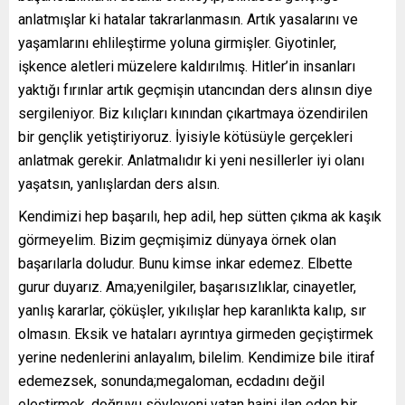
anlatmışlar ki hatalar takrarlanmasın. Artık yasalarını ve
yaşamlarını ehlileştirme yoluna girmişler. Giyotinler,
işkence aletleri müzelere kaldırılmış. Hitler’in insanları
yaktığı fırınlar artık geçmişin utancından ders alınsın diye
sergileniyor. Biz kılıçları kınından çıkartmaya özendirilen
bir gençlik yetiştiriyoruz. İyisiyle kötüsüyle gerçekleri
anlatmak gerekir. Anlatmalıdır ki yeni nesillerler iyi olanı
yaşatsın, yanlışlardan ders alsın.
Kendimizi hep başarılı, hep adil, hep sütten çıkma ak kaşık
görmeyelim. Bizim geçmişimiz dünyaya örnek olan
başarılarla doludur. Bunu kimse inkar edemez. Elbette
gurur duyarız. Ama;yenilgiler, başarısızlıklar, cinayetler,
yanlış kararlar, çöküşler, yıkılışlar hep karanlıkta kalıp, sır
olmasın. Eksik ve hataları ayrıntıya girmeden geçiştirmek
yerine nedenlerini anlayalım, bilelim. Kendimize bile itiraf
edemezsek, sonunda;megaloman, ecdadını değil
eleştirmek, doğruyu söyleyeni vatan haini ilan eden bir