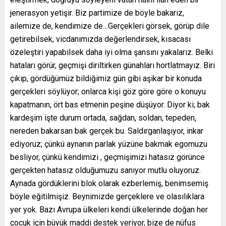
jenerasyon yetişir. Biz partimize de böyle bakarız,
ailemize de, kendimize de…Gerçekleri görsek, görüp dile
getirebilsek, vicdanımızda değerlendirsek, kısacası
özeleştiri yapabilsek daha iyi olma şansını yakalarız. Belki
hataları görür, geçmişi diriltirken günahları hortlatmayız. Biri
çıkıp, gördüğümüz bildiğimiz gün gibi aşikar bir konuda
gerçekleri söylüyor; onlarca kişi göz göre göre o konuyu
kapatmanın, ört bas etmenin peşine düşüyor. Diyor ki; bak
kardeşim işte durum ortada, sağdan, soldan, tepeden,
nereden bakarsan bak gerçek bu. Saldırganlaşıyor, inkar
ediyoruz; çünkü aynanın parlak yüzüne bakmak egomuzu
besliyor, çünkü kendimizi , geçmişimizi hatasız görünce
gerçekten hatasız olduğumuzu sanıyor mutlu oluyoruz.
Aynada gördüklerini blok olarak ezberlemiş, benimsemiş
böyle eğitilmişiz. Beynimizde gerçeklere ve olasılıklara
yer yok. Bazı Avrupa ülkeleri kendi ülkelerinde doğan her
çocuk için büyük maddi destek veriyor, bize de nüfus