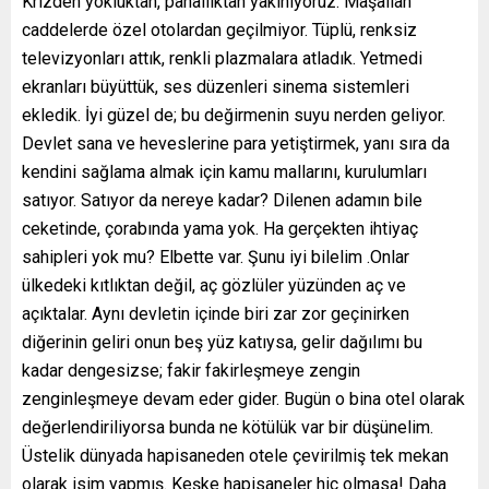
Krizden yokluktan, pahallıktan yakınıyoruz. Maşallah
caddelerde özel otolardan geçilmiyor. Tüplü, renksiz
televizyonları attık, renkli plazmalara atladık. Yetmedi
ekranları büyüttük, ses düzenleri sinema sistemleri
ekledik. İyi güzel de; bu değirmenin suyu nerden geliyor.
Devlet sana ve heveslerine para yetiştirmek, yanı sıra da
kendini sağlama almak için kamu mallarını, kurulumları
satıyor. Satıyor da nereye kadar? Dilenen adamın bile
ceketinde, çorabında yama yok. Ha gerçekten ihtiyaç
sahipleri yok mu? Elbette var. Şunu iyi bilelim .Onlar
ülkedeki kıtlıktan değil, aç gözlüler yüzünden aç ve
açıktalar. Aynı devletin içinde biri zar zor geçinirken
diğerinin geliri onun beş yüz katıysa, gelir dağılımı bu
kadar dengesizse; fakir fakirleşmeye zengin
zenginleşmeye devam eder gider. Bugün o bina otel olarak
değerlendiriliyorsa bunda ne kötülük var bir düşünelim.
Üstelik dünyada hapisaneden otele çevirilmiş tek mekan
olarak isim yapmış. Keşke hapisaneler hiç olmasa! Daha