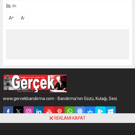
86
A
A
+
-
www.gercekbandirma.com - Bandırma'nın Gözü, Kulağı, Sesi.
REKLAMI KAPAT