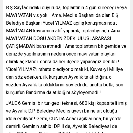
B.Ş Sayfasındaki duyuruda, toplantının 4 gün süreceği veya
MAVİ VATAN v.s yok… Ama, Meclis Başkanı da olan B.Ş
Belediye Başkanı Yücel YILMAZ açılış konuşmasında ;
MAVİ VATAN kavramına atıf yaparak, toplantıyı açtı. Ama
MAVİ VATAN DOĞU AKDENİZDEKİ ULUSLARARASI
ÇATIŞMADAN bahsetmedi ! Ama toplantının bir gemide ve
denizde yapılmasının nedeni önce mavi vatan olayları
olarak açıklandı, sonra da her ilçede yapacağız denildi !
Yücel YILMAZ’ı rahatsız ediyor olmalı ki, Kuvva-yi Milliye
den söz ederken, ilk kurşunun Ayvalık ta atıldığını, o
yüzden Ayvalık ta olduklarını söyledi de, unuttu belki, son
kurşun’un Bandırma da atıldığını söyleyemedi !
JALE 6 Gemisi bir tur-gezi teknesi, 680 kişi kapasiteli imiş
ve Ayvalık D.P Belediye Meclis üyesi birine ait olduğu
iddia ediliyor ! Gemi, CUNDA Adası açıklarında, bir yerde
demirli. Geminin sahibi DP li de, Ayvalık Belediyesi de