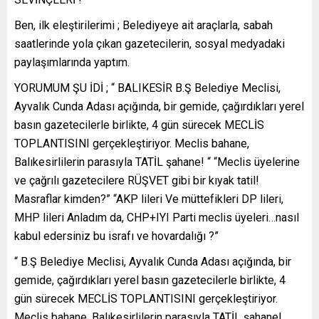
Ben, ilk eleştirilerimi ; Belediyeye ait araçlarla, sabah
saatlerinde yola çıkan gazetecilerin, sosyal medyadaki
paylaşımlarında yaptım.
YORUMUM ŞU İDİ ; “ BALIKESİR B.Ş Belediye Meclisi,
Ayvalık Cunda Adası açığında, bir gemide, çağırdıkları yerel
basın gazetecilerle birlikte, 4 gün sürecek MECLİS
TOPLANTISINI gerçekleştiriyor. Meclis bahane,
Balıkesirlilerin parasıyla TATİL şahane! “ “Meclis üyelerine
ve çağrılı gazetecilere RÜŞVET gibi bir kıyak tatil!
Masraflar kimden?” “AKP lileri Ve müttefikleri DP lileri,
MHP lileri Anladım da, CHP+IYI Parti meclis üyeleri…nasıl
kabul edersiniz bu israfı ve hovardalığı ?”
“ B.Ş Belediye Meclisi, Ayvalık Cunda Adası açığında, bir
gemide, çağırdıkları yerel basın gazetecilerle birlikte, 4
gün sürecek MECLİS TOPLANTISINI gerçekleştiriyor.
Meclis bahane, Balıkesirlilerin parasıyla TATİL şahane!