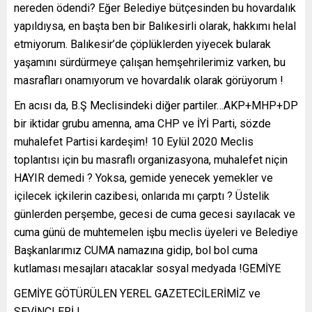
nereden ödendi? Eğer Belediye bütçesinden bu hovardalık
yapıldıysa, en başta ben bir Balıkesirli olarak, hakkımı helal
etmiyorum. Balıkesir’de çöplüklerden yiyecek bularak
yaşamını sürdürmeye çalışan hemşehrilerimiz varken, bu
masrafları onamıyorum ve hovardalık olarak görüyorum !
En acısı da, B.Ş Meclisindeki diğer partiler…AKP+MHP+DP
bir iktidar grubu amenna, ama CHP ve İYİ Parti, sözde
muhalefet Partisi kardeşim! 10 Eylül 2020 Meclis
toplantısı için bu masraflı organizasyona, muhalefet niçin
HAYIR demedi ? Yoksa, gemide yenecek yemekler ve
içilecek içkilerin cazibesi, onlarıda mı çarptı ? Üstelik
günlerden perşembe, gecesi de cuma gecesi sayılacak ve
cuma günü de muhtemelen işbu meclis üyeleri ve Belediye
Başkanlarımız CUMA namazına gidip, bol bol cuma
kutlaması mesajları atacaklar sosyal medyada !GEMİYE
GEMİYE GÖTÜRÜLEN YEREL GAZETECİLERİMİZ ve
SEVİNÇLERİ !