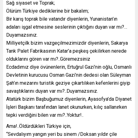
Sağ siyaset ve Toprak;
Ölürüm Türkiye dediklerine bir bakalım;
Bir karış toprak bile vatandır diyenlerin, Yunanistan’ın
adaları işgal etmesine seslerinin çıktığını duyan var mı?…
Duyamazsınız.
Milliyetçilk bizim vazgeçilmezimizdir diyenlerin, Sakarya
Tank Palet Fabrikasının Katar’a peşkeş çekilirken nerede
olduklarını gören var mı?..Göremezsiniz
Ecdadımız diye övünenlerin, Ertuğrul Gazi’nin oğlu, Osmanlı
Devletinin kurucusu Osman Gazi’nin dedesi olan Süleyman
Şah’ın mezarını turistik geziye çıkartılıken kefenlerini giyip
savaştıklarını duyan var mı?..Duyamazsınız.
Atatürk bizim Başbuğumuz diyenlerin, Ayasofya’da Diyanet
İşleri Başkanı tarafından lanet okunurken, kılıç sallanırken
tepki verdiğini bilen var mı?..Yoktur!..
Ama!..Öldürdükleri Türkiye için,
“Sevdalıyım yangın yeri bu sinem /Doksan yıldır çile