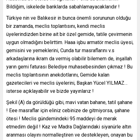
Bildiğim, iskelede banklarda sabahlamayacaklarıdır !
Türkiye nin ve Balıkesir in bunca önemli sorununun olduğu
bir zamanda, meclis toplantısını, kendi meclis
üyelerindizden birine ait bir özel gemide, tatile çevirmenin
uygun olmadığını belirttim. Haaa işbu armatör meclis üyesi,
gemisini ve yemeklerini, Cunda tur masraflarını v.s
arkadaşlarına ikram da vermiş olabilir bilemem de, inşallah
yarın gemi faturası Belediye muhasebesinden çıkmaz ! Bu
meclis toplantısının anekdotlarını, Gemide kalan
gazetecileri ve meclis üyelerini, Başkan Yücel YILMAZ…
isterse açıklayabilir ve bizde yayınlarız !
Şekil (A) da görüldüğü gibi, mavi vatan bahane, tatil şahane
! Eee masraflar için eliniz cebinize de gitmiyorsa, şahane
ötesi ! Meclis gündemindeki 95 maddeyi de merak
etmedim değil ! Kaz ve Madra Dağlarındaki siyanürle altın
aranması olayını normalleştiren ve destekleyen, onayan bu