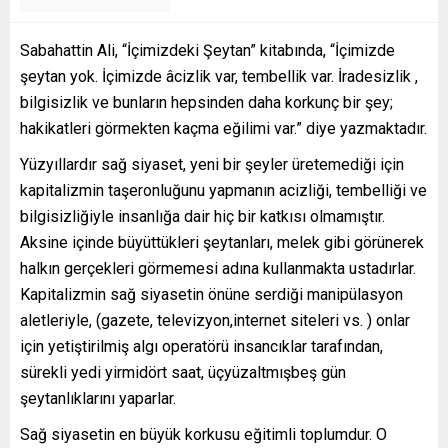
Sabahattin Ali, “İçimizdeki Şeytan” kitabında, “İçimizde
şeytan yok. İçimizde âcizlik var, tembellik var. İradesizlik ,
bilgisizlik ve bunların hepsinden daha korkunç bir şey;
hakikatleri görmekten kaçma eğilimi var.” diye yazmaktadır.
Yüzyıllardır sağ siyaset, yeni bir şeyler üretemediği için
kapitalizmin taşeronluğunu yapmanın acizliği, tembelliği ve
bilgisizliğiyle insanlığa dair hiç bir katkısı olmamıştır.
Aksine içinde büyüttükleri şeytanları, melek gibi görünerek
halkın gerçekleri görmemesi adına kullanmakta ustadırlar.
Kapitalizmin sağ siyasetin önüne serdiği manipülasyon
aletleriyle, (gazete, televizyon,internet siteleri vs. ) onlar
için yetiştirilmiş algı operatörü insancıklar tarafından,
sürekli yedi yirmidört saat, üçyüzaltmışbeş gün
şeytanlıklarını yaparlar.
Sağ siyasetin en büyük korkusu eğitimli toplumdur. O