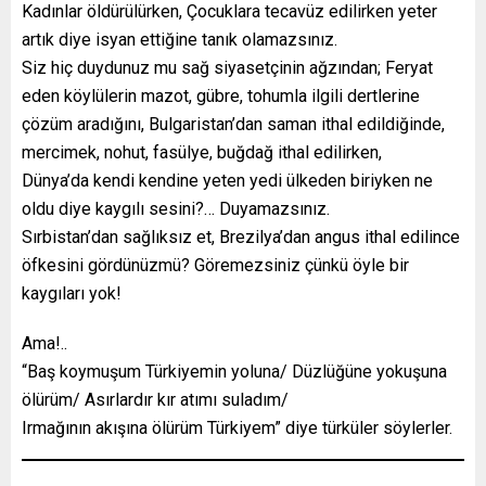
Kadınlar öldürülürken, Çocuklara tecavüz edilirken yeter
artık diye isyan ettiğine tanık olamazsınız.
Siz hiç duydunuz mu sağ siyasetçinin ağzından; Feryat
eden köylülerin mazot, gübre, tohumla ilgili dertlerine
çözüm aradığını, Bulgaristan’dan saman ithal edildiğinde,
mercimek, nohut, fasülye, buğdağ ithal edilirken,
Dünya’da kendi kendine yeten yedi ülkeden biriyken ne
oldu diye kaygılı sesini?… Duyamazsınız.
Sırbistan’dan sağlıksız et, Brezilya’dan angus ithal edilince
öfkesini gördünüzmü? Göremezsiniz çünkü öyle bir
kaygıları yok!
Ama!..
“Baş koymuşum Türkiyemin yoluna/ Düzlüğüne yokuşuna
ölürüm/ Asırlardır kır atımı suladım/
Irmağının akışına ölürüm Türkiyem” diye türküler söylerler.