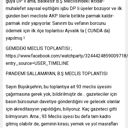
güya DP li ama, Balıkesir B.Ş Meclisindeki iktidar-
muhalefet sayısal eşitliğini işbu DP li üyeler bozuyor ve ilk
günden beri mecliste AKP lilerle birlikte parmak kaldır-
parmak indir yapıyorlar. Sanırım bu vefanın borcunu
ödemek için ilk ilçe toplantısı Ayvalık ta ( CUNDA da)
yapılmış !
GEMİDEKİ MECLİS TOPLANTISI ;
https://www.facebook.com/watchparty/3244424859009718
entry_source=USER_TIMELINE
PANDEMİ SALLAMAYAN, B.Ş MECLİS TOPLANTISI
Sayın Büyükşehrin, bu toplantıya ait 93 meclis üyesini
çağırmasına gerek yok, bildirilmiştir de… gazeteciler için
basın bürosunun davetiye gönderdiğini ve gelecek olanlar
için akreditasyon yapıldığını, biliyoruz. Kaç gazeteci gitti
bilmiyorum. Ama ; 93 Meclis üyesi bu defa tam kadro
gitmiş olabilir de, geminin kirası, yemek ve yol masrafları