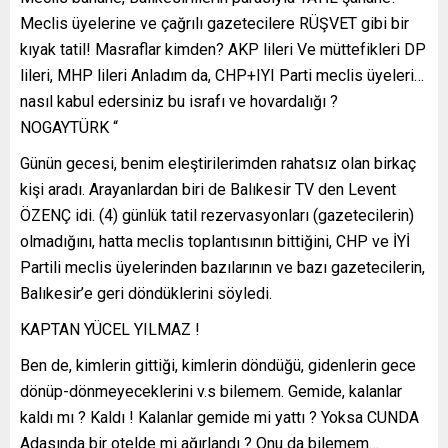
Meclis üyelerine ve çağrılı gazetecilere RÜŞVET gibi bir
kıyak tatil! Masraflar kimden? AKP lileri Ve müttefikleri DP
lileri, MHP lileri Anladım da, CHP+IYI Parti meclis üyeleri…
nasıl kabul edersiniz bu israfı ve hovardalığı ?
NOGAYTÜRK “
Günün gecesi, benim eleştirilerimden rahatsız olan birkaç
kişi aradı. Arayanlardan biri de Balıkesir TV den Levent
ÖZENÇ idi. (4) günlük tatil rezervasyonları (gazetecilerin)
olmadığını, hatta meclis toplantısının bittiğini, CHP ve İYİ
Partili meclis üyelerinden bazılarının ve bazı gazetecilerin,
Balıkesir’e geri döndüklerini söyledi.
KAPTAN YÜCEL YILMAZ !
Ben de, kimlerin gittiği, kimlerin döndüğü, gidenlerin gece
dönüp-dönmeyeceklerini v.s bilemem. Gemide, kalanlar
kaldı mı ? Kaldı ! Kalanlar gemide mi yattı ? Yoksa CUNDA
Adasında bir otelde mi ağırlandı ? Onu da bilemem…