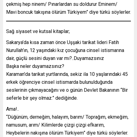
çekmiş hep ninem/ Pınarlardan su doldurur Eminem/
Mavi boncuk takışına ölürüm Türkiyem” diye türkü söylerler.
Sağ siyaset ve kutsal kitaplar;
Sakarya’da kısa zaman önce Uşşaki tarikat lideri Fatih
Nurullah’ın, 12 yaşındaki kız çocuğuna cinsel istismarına
dair, güçlü sesini duyan var mı?..Duyamazsınız
Başka neler duyamazsınız?
Karaman’da tarikat yurtlarında, sekiz ila 10 yaşlarındaki 45
erkek öğrenciye cinsel istismarda bulunulduğunda
seslerinin çıkmayacağını ve o günün Devlet Bakanının “Bir
seferle bir şey olmaz.” dediğinde.
Ama!..
“Düğünüm, derneğim, halayım, barım/ Toprağım, ekmeğim,
namusum, arım/ Kilimlerde çizgi çizgi efkarım,
Heybelerin nakışına ölürüm Türkiyem” diye türkü söylerler.