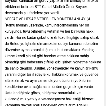
söyledi. Kamusal bir görev yaptıklarının bilinciyle hareket
ettiklerini belirten BTT Genel Müdürü Ömür Boyuer,
devamında şu ifadelere yer verdi:
ŞEFFAF VE HESAP VEREBİLEN YÖNETİM ANLAYIŞI
“Kamu malının üzerinde, kamu harcamalarının her bir
kuruşunda, tüyü bitmemiş yetimin ve her bir kulun hakkı
vardır. Her ne kadar şirket olarak tüzel kişiliğe sahip olsak
da Belediye İştiraki olmamızdan dolayı kamunun denetim
düzenine uyma zorunluluğumuz bulunmaktadır. Yani hiç
kimse kendi şirketi gibi hareket etme hakkına sahip
olmadığı gibi babasının çiftliği gibi şirketi yönetme hakkına
da sahip değildir. Usuller, yönetmelikler ve kanunlar kamu
yararını diğer bir ifadeyle kul hakkını korumak ve güvence
altına almak ve aynı zamanda yöneticilerin yetkilerini
kendilerine çıkar sağlamanın önüne geçmek için vardır.
Üstelendiğimiz görev, aldığımız sorumluluk ve
kullandığımız yetkiyle vatandaşımıza hak ettiği hizmeti
vermenin gayreti içerisindeyken omuzlarımızda kul