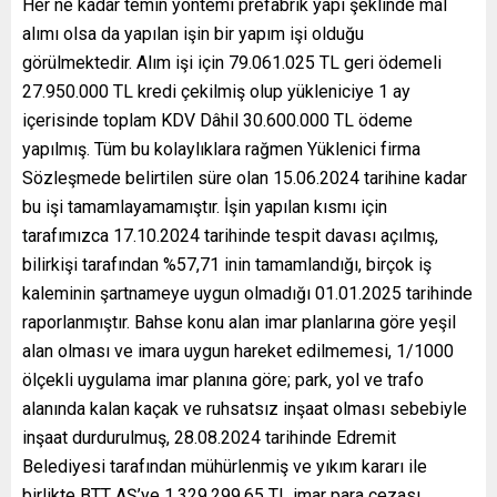
Her ne kadar temin yöntemi prefabrik yapı şeklinde mal
alımı olsa da yapılan işin bir yapım işi olduğu
görülmektedir. Alım işi için 79.061.025 TL geri ödemeli
27.950.000 TL kredi çekilmiş olup yükleniciye 1 ay
içerisinde toplam KDV Dâhil 30.600.000 TL ödeme
yapılmış. Tüm bu kolaylıklara rağmen Yüklenici firma
Sözleşmede belirtilen süre olan 15.06.2024 tarihine kadar
bu işi tamamlayamamıştır. İşin yapılan kısmı için
tarafımızca 17.10.2024 tarihinde tespit davası açılmış,
bilirkişi tarafından %57,71 inin tamamlandığı, birçok iş
kaleminin şartnameye uygun olmadığı 01.01.2025 tarihinde
raporlanmıştır. Bahse konu alan imar planlarına göre yeşil
alan olması ve imara uygun hareket edilmemesi, 1/1000
ölçekli uygulama imar planına göre; park, yol ve trafo
alanında kalan kaçak ve ruhsatsız inşaat olması sebebiyle
inşaat durdurulmuş, 28.08.2024 tarihinde Edremit
Belediyesi tarafından mühürlenmiş ve yıkım kararı ile
birlikte BTT AŞ’ye 1.329.299,65 TL imar para cezası