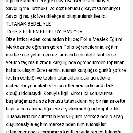
ilgili hükümleri gereği konuyu Balıkesir Cumhuriyet
Savcılığı’na iletmekti ve söz konusu şikâyet Cumhuriyet
Savcılığına, şikâyet dilekçesi oluşturularak iletildi.
TUTANAK BEDELİYLE
TAHSİS EDİLEN BEDEL UYUŞMUYOR
Bize intikal eden konulardan biri de; Polis Meslek Eğitim
Merkezinde öğrenim gören Polis öğrencilerinin, eğitim
merkezi ile şehir merkezi arasında muhtelif tarihlerde
verilen taşıma hizmeti karşılığında öğrencilerden toplanan
haftalık ulaşım ücretlerinin, tutanak karşılığı o günkü şoföre
teslim edildiği ve teslim tutanaklarındaki ücretlerle
muhasebeye intikal eden ücretler arasında ciddi fark
olduğu iddiasıydı. Konuyla ilgili şirket içi soruşturma
başlattığımızda söz konusu tutanakların hiç birinin şirkette
kayıt altına alınmadığını ve arşivlenmediğini tespit ettik.
Tutanakların bir suretinin Polis Eğitim Merkezinde olacağı
düşüncesiyle eğitim merkezinden tüm tutanaklar
istenilmiş; ancak tarafımıza kısıtlı sayıda teslim tutanağı