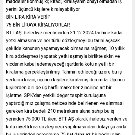
maddeler konmuş ki; kiracı, kiralayanın onayı olmadan iş
yerini üçüncü kişilere kiralayabiliyor.
BİN LİRA KİRA VERİP
75 BİN LİRAYA KİRALIYORLAR
BTT AŞ, belediye meclisinden 31.12.2024 tarihine kadar
yetki almasına ve her türlü sözleşmeyi bu tarihi aşacak
şekilde kanunen yapamayacak olmasına rağmen; 10 yıllık
kira sözleşmesi yaparak yetki aşımıyla birlikte aklın ve
vicdanın kabul edemeyeceği şartlarla kötü niyetli bir
kiralama gerçekleştirilmiş. Tahmin edileceği üzere bu iş
yerlerini kiracı, üçüncü kişilere kiralamış durumda. Üçüncü
kişilerden biri de üç harfli marketler zincirine ait bir
işletme. SPK’dan yetkili değer tespit kuruluşuna
yaptırdığımız çalışma neticesinde belirlenen ve alınması
gereken kira bedeli 210 metrekare alana sahip bu iş
yerinden 75.000 TL iken; BTT AŞ olarak ihalesiz verilen ve
kötü niyetli kira sözleşmesi yapılmasından dolayı şu anda
bu iş yerinden neredeyse 75 kat daha az bir bedel olan