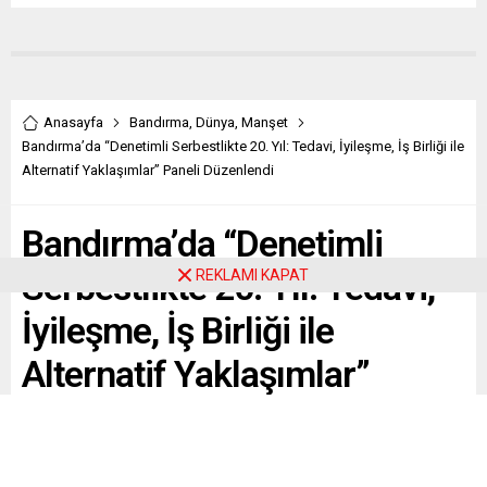
Anasayfa
Bandırma
,
Dünya
,
Manşet
Bandırma’da “Denetimli Serbestlikte 20. Yıl: Tedavi, İyileşme, İş Birliği ile
Alternatif Yaklaşımlar” Paneli Düzenlendi
Bandırma’da “Denetimli
Serbestlikte 20. Yıl: Tedavi,
REKLAMI KAPAT
İyileşme, İş Birliği ile
Alternatif Yaklaşımlar”
Paneli Düzenlendi
Paylaş
Tweetle
Gönder