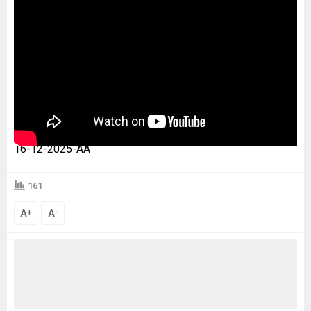
16-12-2025-AA
161
A
A
+
-