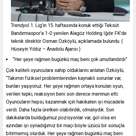
Trendyol 1. Lig’in 15. haftasında konuk ettiği Teksüt
Bandırmaspor’a 1-0 yenilen Alagöz Holding Iğdır FK’de
teknik direktör Osman Özköylü, açıklamada bulundu. (
Hüseyin Yıldız – Anadolu Ajansı )
“Her şeye rağmen bugünkü maç beni çok umutlandırdı”
Çok kaliteli oyunculara sahip olduklarını anlatan Özköylü,
“Takımın fiziksel problemlerinden kaynaklı sorunlar var,
bunları yaşıyoruz. Her şeye rağmen ortaya konulan oyun,
verilen tepki, reaksiyon beni son derece memnun etti.
Oyuncuların hepsi, kazanmak için hakikaten iyi mücadele
verdi. Daha fazla üretken olabilirdik, olmalıydık. Son
dakikalarda bulduğumuz pozisyonlar var, gol olsa en
azından iyi oynadığımız bir maçı böyle üzücü bir sonuçla
bitirmemiş olurduk. Her şeye rağmen bugünkü maç beni