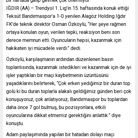
bir haftada galip gelmek çok önemliydi”
IĞDIR (AA) – Trendyol 1. Lig’in 15. haftasında konuk ettiği
Teksüt Bandırmaspor’a 1-0 yenilen Alagöz Holding Iğdır
FK’de teknik direktör Osman Özköylü, “Her şeye rağmen
ortaya konulan oyun, verilen tepki, reaksiyon beni son
derece memnun etti. Oyuncuların hepsi, kazanmak için
hakikaten iyi mücadele verdi.” dedi.
Özköylü, karşılaşmanın ardından düzenlenen basın
toplantısında, kazanmak istedikleri ve kazanmak için de iyi
işler yaptıkları bir maçı kaybetmenin üzüntüsünü
yaşadıklarını belirterek, “Çok erken yediğimiz bir duran top
golü ki bu duran toplarla alakalı geldiğimiz günden beri çok
konuşuyoruz, çok anlatıyoruz, Bandırmaspor bu toplardan
daha önce 7 gol bulmuş, bu pozisyonlara, etkili
oyuncularına dikkat etmemiz gerektiğini anlattık.” diye
konuştu.
Adam paylaşımında yapılan bir hatadan dolayı maçı