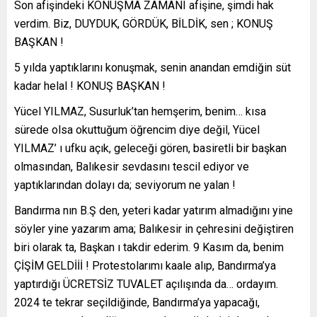
Son afişindeki KONUŞMA ZAMANI afişine, şimdi hak
verdim. Biz, DUYDUK, GÖRDÜK, BİLDİK, sen ; KONUŞ
BAŞKAN !
5 yılda yaptıklarını konuşmak, senin anandan emdiğin süt
kadar helal ! KONUŞ BAŞKAN !
Yücel YILMAZ, Susurluk’tan hemşerim, benim… kısa
sürede olsa okuttuğum öğrencim diye değil, Yücel
YILMAZ’ ı ufku açık, geleceği gören, basiretli bir başkan
olmasından, Balıkesir sevdasını tescil ediyor ve
yaptıklarından dolayı da; seviyorum ne yalan !
Bandırma nın B.Ş den, yeteri kadar yatırım almadığını yine
söyler yine yazarım ama; Balıkesir in çehresini değiştiren
biri olarak ta, Başkan ı takdir ederim. 9 Kasım da, benim
ÇİŞİM GELDİİİ ! Protestolarımı kaale alıp, Bandırma’ya
yaptırdığı ÜCRETSİZ TUVALET açılışında da… ordayım.
2024 te tekrar seçildiğinde, Bandırma’ya yapacağı,