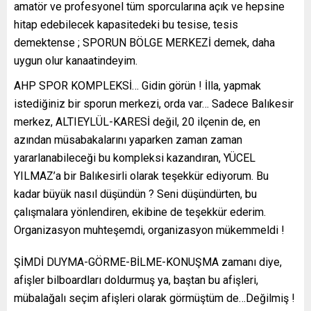
amatör ve profesyonel tüm sporcularına açık ve hepsine
hitap edebilecek kapasitedeki bu tesise, tesis
demektense ; SPORUN BÖLGE MERKEZİ demek, daha
uygun olur kanaatindeyim.
AHP SPOR KOMPLEKSİ… Gidin görün ! İlla, yapmak
istediğiniz bir sporun merkezi, orda var… Sadece Balıkesir
merkez, ALTIEYLÜL-KARESİ değil, 20 ilçenin de, en
azından müsabakalarını yaparken zaman zaman
yararlanabileceği bu kompleksi kazandıran, YÜCEL
YILMAZ’a bir Balıkesirli olarak teşekkür ediyorum. Bu
kadar büyük nasıl düşündün ? Seni düşündürten, bu
çalışmalara yönlendiren, ekibine de teşekkür ederim.
Organizasyon muhteşemdi, organizasyon mükemmeldi !
ŞİMDİ DUYMA-GÖRME-BİLME-KONUŞMA zamanı diye,
afişler bilboardları doldurmuş ya, baştan bu afişleri,
mübalağalı seçim afişleri olarak görmüştüm de…Değilmiş !