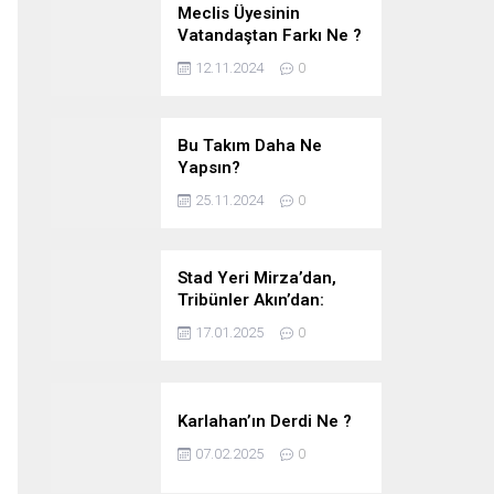
Meclis Üyesinin
Vatandaştan Farkı Ne ?
12.11.2024
0
Bu Takım Daha Ne
Yapsın?
25.11.2024
0
Stad Yeri Mirza’dan,
Tribünler Akın’dan:
Geriye Bakanlık Kaldı.
17.01.2025
0
Karlahan’ın Derdi Ne ?
07.02.2025
0