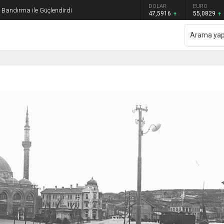
GRAM ALTIN
DOLAR
EURO
ı Bandırma ile Güçlendirdi
6.521,34
47,5916
55,0829