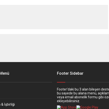
 Menü
Footer Sidebar
Footer’daki bu 3 alan bileşen deste
bu sayede bu alana menü, açıkla
veya email abonelik formu gibi öze
ekleyebilirsiniz.
& İşbirliği