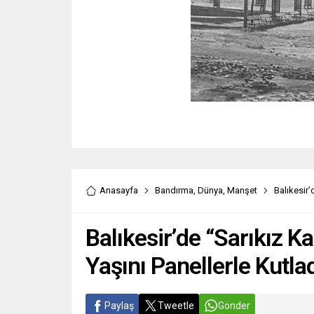
Anasayfa
Bandırma
,
Dünya
,
Manşet
Balıkesir’
Balıkesir’de “Sarıkız K
Yaşını Panellerle Kutla
Paylaş
Tweetle
Gönder