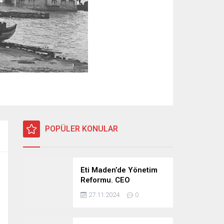
POPÜLER KONULAR
Eti Maden’de Yönetim
Reformu. CEO
Modeli’nde Kadro /
27.11.2024
0
Taşeron İşçilik Ayrımı
Kalkıyor