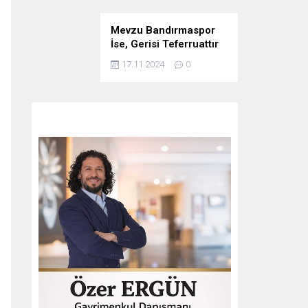
Mevzu Bandırmaspor
İse, Gerisi Teferruattır
17.11.2024
0