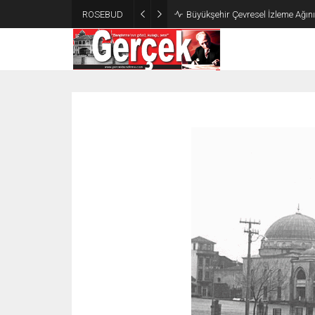
ROSEBUD
Büyükşehir Çevresel İzleme Ağın