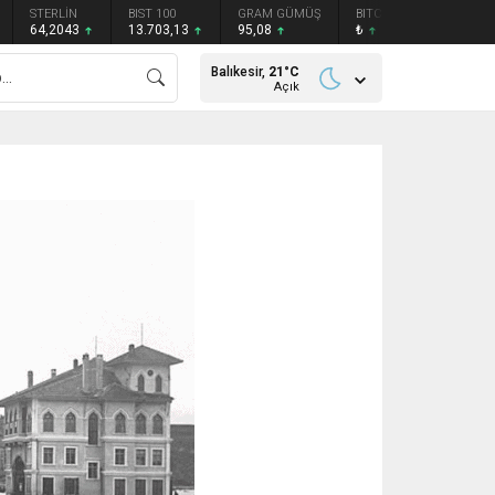
STERLİN
BIST 100
GRAM GÜMÜŞ
BITCOIN
ETHEREU
64,2043
13.703,13
95,08
₺
₺
Balıkesir,
21
°C
Açık