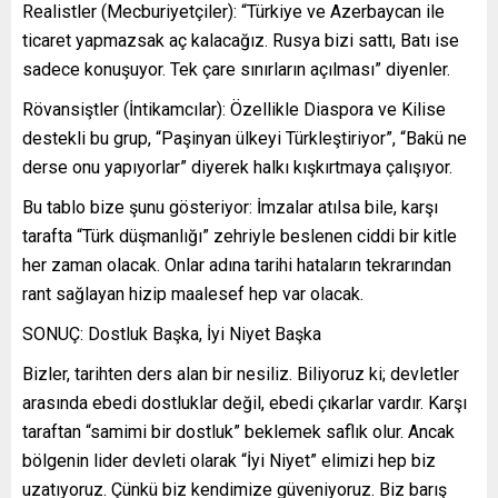
Realistler (Mecburiyetçiler): “Türkiye ve Azerbaycan ile
ticaret yapmazsak aç kalacağız. Rusya bizi sattı, Batı ise
sadece konuşuyor. Tek çare sınırların açılması” diyenler.
Rövansiştler (İntikamcılar): Özellikle Diaspora ve Kilise
destekli bu grup, “Paşinyan ülkeyi Türkleştiriyor”, “Bakü ne
derse onu yapıyorlar” diyerek halkı kışkırtmaya çalışıyor.
Bu tablo bize şunu gösteriyor: İmzalar atılsa bile, karşı
tarafta “Türk düşmanlığı” zehriyle beslenen ciddi bir kitle
her zaman olacak. Onlar adına tarihi hataların tekrarından
rant sağlayan hizip maalesef hep var olacak.
SONUÇ: Dostluk Başka, İyi Niyet Başka
Bizler, tarihten ders alan bir nesiliz. Biliyoruz ki; devletler
arasında ebedi dostluklar değil, ebedi çıkarlar vardır. Karşı
taraftan “samimi bir dostluk” beklemek saflık olur. Ancak
bölgenin lider devleti olarak “İyi Niyet” elimizi hep biz
uzatıyoruz. Çünkü biz kendimize güveniyoruz. Biz barış