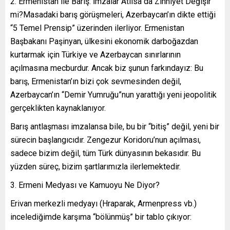
2. Ermenistan ile Barış: İmzalar Atılsa da Zihniyet Değişir
mi?Masadaki barış görüşmeleri, Azerbaycan’ın dikte ettiği
“5 Temel Prensip” üzerinden ilerliyor. Ermenistan
Başbakanı Paşinyan, ülkesini ekonomik darboğazdan
kurtarmak için Türkiye ve Azerbaycan sınırlarının
açılmasına mecburdur. Ancak biz şunun farkındayız: Bu
barış, Ermenistan’ın bizi çok sevmesinden değil,
Azerbaycan’ın “Demir Yumruğu”nun yarattığı yeni jeopolitik
gerçeklikten kaynaklanıyor.
Barış antlaşması imzalansa bile, bu bir “bitiş” değil, yeni bir
sürecin başlangıcıdır. Zengezur Koridoru’nun açılması,
sadece bizim değil, tüm Türk dünyasının bekasıdır. Bu
yüzden süreç, bizim şartlarımızla ilerlemektedir.
3. Ermeni Medyası ve Kamuoyu Ne Diyor?
Erivan merkezli medyayı (Hraparak, Armenpress vb.)
incelediğimde karşıma “bölünmüş” bir tablo çıkıyor: