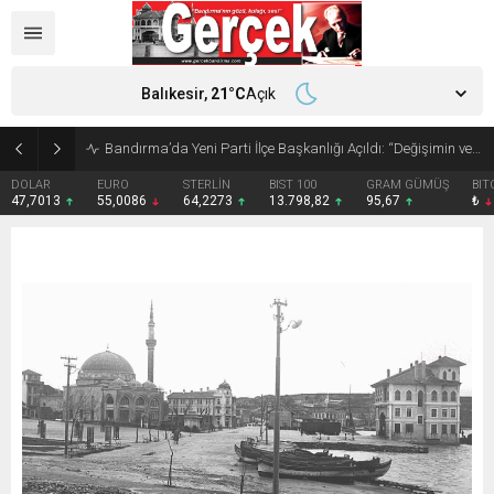
Balıkesir,
21
°C
Açık
Bandırma’da Yeni Parti İlçe Başkanlığı Açıldı: “Değişimin ve Cumhuriyetin Kenti” Vurgusu
DOLAR
EURO
STERLİN
BIST 100
GRAM GÜMÜŞ
BIT
47,7013
55,0086
64,2273
13.798,82
95,67
₺