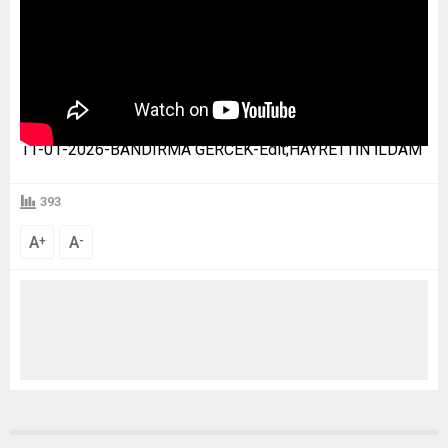
11-01-2026-BANDIRMA GERCEK-Edit;HAYRETTİN İLDAM
393
A
A
+
-