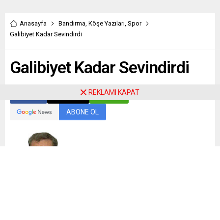
Anasayfa
Bandırma
,
Köşe Yazıları
,
Spor
Galibiyet Kadar Sevindirdi
Galibiyet Kadar Sevindirdi
REKLAMI KAPAT
Paylaş
Tweetle
Gönder
ABONE OL
Erdem Özcan