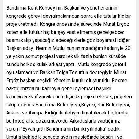
Bandırma Kent Konseyinin Başkan ve yöneticilerinin
kongrede görevi devralmalarından sonra elle tutulur hiç bir
proje üretmedi. Kongre öncesinde sürecinde Murat Ergöz
zaten elle tutulur hiç bir şey vaat etmemiş genelgeöçer
basmakalıp yapacağız edeceğizlerle göz boyamıştı diğer
Başkan adayı Nermin Mutlu’ nun anımsadığım kadarıyle 20
ye yakın somut projesi vardı eksik fazla bunları kürsüde
sundu herkes kulak arkası yaptı . Mutlu kongrede yeterli
oyu alamadı ve Başkan Tolga Tosun’un desteğiyle Murat
Ergöz başkan seçildi. Yönetim kurulu oluşturuldu. Resme
baktığımızda bu kadroyla genel eylemsel başlıklı
konularda aktif ancak onun dışında proje üretecek, projeleri
takip edecek Bandırma Belediyesi,Büyükşehir Belediyesi,
Ankara ve Avrupa Birliği ile iletişim kurabilecek hiç kimlik
bu fotoğrafta gözükmüyordu. Arkadaşlarla yaptığımız
yorum “Eyvah gitti Bandırma’nın bir iki yılı daha” dedik.
Umutla bekledik sonuçta aydın mesleğinde başarılı ve