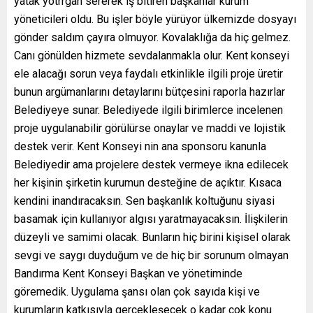
yatak yotrrgan sererek iş bitiren başkanlar kurum
yöneticileri oldu. Bu işler böyle yürüyor ülkemizde dosyayı
gönder saldım çayıra olmuyor. Kovalaklığa da hiç gelmez.
Canı gönülden hizmete sevdalanmakla olur. Kent konseyi
ele alacağı sorun veya faydalı etkinlikle ilgili proje üretir
bunun argümanlarını detaylarını bütçesini raporla hazırlar
Belediyeye sunar. Belediyede ilgili birimlerce incelenen
proje uygulanabilir görülürse onaylar ve maddi ve lojistik
destek verir. Kent Konseyi nin ana sponsoru kanunla
Belediyedir ama projelere destek vermeye ikna edilecek
her kişinin şirketin kurumun desteğine de açıktır. Kısaca
kendini inandıracaksın. Sen başkanlık koltuğunu siyasi
basamak için kullanıyor algısı yaratmayacaksın. İlişkilerin
düzeyli ve samimi olacak. Bunların hiç birini kişisel olarak
sevgi ve saygı duyduğum ve de hiç bir sorunum olmayan
Bandırma Kent Konseyi Başkan ve yönetiminde
göremedik. Uygulama şansı olan çok sayıda kişi ve
kurumların katkısıyla gerçekleşecek o kadar çok konu