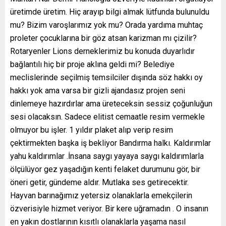
üretimde üretim. Hiç arayıp bilgi almak lütfunda bulunuldu
mu? Bizim varoşlarımız yok mu? Orada yardıma muhtaç
proleter çocuklarına bir göz atsan karizman mı çizilir?
Rotaryenler Lions derneklerimiz bu konuda duyarlıdır
bağlantılı hiç bir proje aklına geldi mi? Belediye
meclislerinde seçilmiş temsilciler dışında söz hakkı oy
hakkı yok ama varsa bir gizli ajandasız projen seni
dinlemeye hazırdırlar ama üreteceksin sessiz çoğunluğun
sesi olacaksın. Sadece elitist cemaatle resim vermekle
olmuyor bu işler. 1 yıldır plaket alıp verip resim
çektirmekten başka iş bekliyor Bandırma halkı. Kaldırımlar
yahu kaldırımlar .İnsana saygı yayaya saygı kaldırımlarla
ölçülüyor gez yaşadığın kenti felaket durumunu gör, bir
öneri getir, gündeme aldır. Mutlaka ses getirecektir.
Hayvan barınağımız yetersiz olanaklarla emekçilerin
özverisiyle hizmet veriyor. Bir kere uğramadın . O insanın
en yakın dostlarının kısıtlı olanaklarla yaşama nasıl