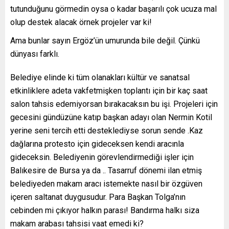
tutunduğunu görmedin oysa o kadar başarılı çok ucuza mal
olup destek alacak örnek projeler var ki!
Ama bunlar sayın Ergöz’ün umurunda bile değil. Çünkü
dünyası farklı.
Belediye elinde ki tüm olanakları kültür ve sanatsal
etkinliklere adeta vakfetmişken toplantı için bir kaç saat
salon tahsis edemiyorsan bırakacaksın bu işi. Projeleri için
gecesini gündüzüne katıp başkan adayı olan Nermin Kotil
yerine seni tercih etti desteklediyse sorun sende .Kaz
dağlarına protesto için gideceksen kendi aracınla
gideceksin. Belediyenin görevlendirmediği işler için
Balıkesire de Bursa ya da .. Tasarruf dönemi ilan etmiş
belediyeden makam aracı istemekte nasıl bir özgüven
içeren saltanat duygusudur. Para Başkan Tolga’nın
cebinden mi çıkıyor halkın parası! Bandırma halkı siza
makam arabası tahsisi vaat emedi ki?