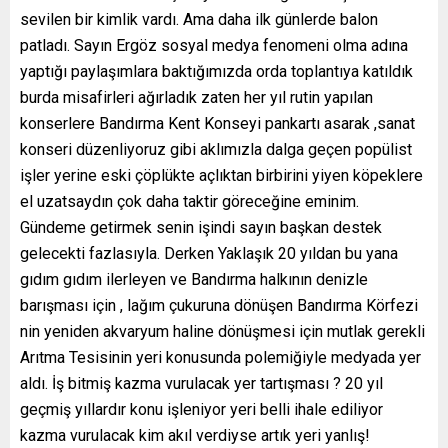
sevilen bir kimlik vardı. Ama daha ilk günlerde balon
patladı. Sayın Ergöz sosyal medya fenomeni olma adına
yaptığı paylaşımlara baktığımızda orda toplantıya katıldık
burda misafirleri ağırladık zaten her yıl rutin yapılan
konserlere Bandırma Kent Konseyi pankartı asarak ,sanat
konseri düzenliyoruz gibi aklımızla dalga geçen popülist
işler yerine eski çöplükte açlıktan birbirini yiyen köpeklere
el uzatsaydın çok daha taktir göreceğine eminim.
Gündeme getirmek senin işindi sayın başkan destek
gelecekti fazlasıyla. Derken Yaklaşık 20 yıldan bu yana
gıdım gıdım ilerleyen ve Bandırma halkının denizle
barışması için , lağım çukuruna dönüşen Bandırma Körfezi
nin yeniden akvaryum haline dönüşmesi için mutlak gerekli
Arıtma Tesisinin yeri konusunda polemiğiyle medyada yer
aldı. İş bitmiş kazma vurulacak yer tartışması ? 20 yıl
geçmiş yıllardır konu işleniyor yeri belli ihale ediliyor
kazma vurulacak kim akıl verdiyse artık yeri yanlış!