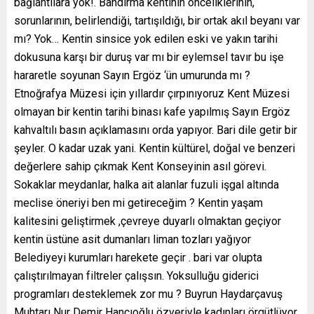
bağlantılara yok!. Bandırma kentinin önceliklerinin,
sorunlarının, belirlendiği, tartışıldığı, bir ortak akıl beyanı var
mı? Yok… Kentin sinsice yok edilen eski ve yakın tarihi
dokusuna karşı bir duruş var mı bir eylemsel tavır bu işe
hararetle soyunan Sayın Ergöz ‘ün umurunda mı ?
Etnoğrafya Müzesi için yıllardır çırpınıyoruz Kent Müzesi
olmayan bir kentin tarihi binası kafe yapılmış Sayın Ergöz
kahvaltılı basın açıklamasını orda yapıyor. Bari dile getir bir
şeyler. O kadar uzak yani. Kentin kültürel, doğal ve benzeri
değerlere sahip çıkmak Kent Konseyinin asıl görevi.
Sokaklar meydanlar, halka ait alanlar fuzuli işgal altında
meclise öneriyi ben mi getireceğim ? Kentin yaşam
kalitesini geliştirmek ,çevreye duyarlı olmaktan geçiyor
kentin üstüne asit dumanları liman tozları yağıyor
Belediyeyi kurumları harekete geçir . bari var olupta
çalıştırılmayan filtreler çalışsın. Yoksulluğu giderici
programları desteklemek zor mu ? Buyrun Haydarçavuş
Muhtarı Nur Demir Hancıoğlu özveriyle kadınları örgütlüyor