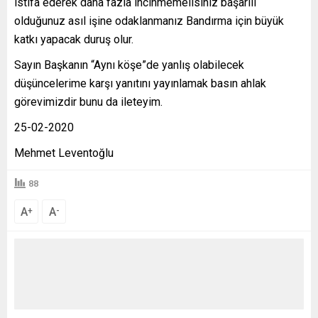
istifa ederek daha fazla incinmemelisiniz başarılı
olduğunuz asıl işine odaklanmanız Bandırma için büyük
katkı yapacak duruş olur.
Sayın Başkanın “Aynı köşe”de yanlış olabilecek
düşüncelerime karşı yanıtını yayınlamak basın ahlak
görevimizdir bunu da ileteyim.
25-02-2020
Mehmet Leventoğlu
88
A
A
+
-