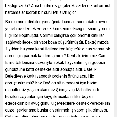
başlığı var ki? Ama bunlar es geçilerek sadece konformist
harcamalar içeren bir sürü ıvır zıvır işler.
Bu olumsuz ilişkiler yumağında bundan sonra dahi mevcut
yönetime destek verecek kimsenin olacağını sanmıyorum.
İlişkiler kopmuştur. Verimli çalışırsa çok önemli katkılar
sağlayabilecek bir yapı boşa düşürülmüştür. Baktığımızda
1 yıldan bu yana kenti ilgilendiren küçücük olsun somut bir
sorun için parmak kaldırmışmıdır? Kent aktivistimiz Can
Emre tek başına özveriyle sokak hayvanları için gecesini
gündüzüne kattı destekte aldı sonuçta aldı. Üstelik
Belediyeye katkı yapacak projenin önünü açtı. Hiç
görüştünüz mü? Kaz Dağları altın madeni için bizim
mahallemiz yaşam alanımız Şirinçavuş Mahallesinde
kesilen zeytinler için kaygılanacaksın fikir beyan
edeceksin bir avuç gönüllü çevrecilere destek vereceksin
güzel şeyler ama bunlarla yetinmek iş yapmışlık olmuyor.
Getir meclise gündem maddesi sun bakalım görelim.