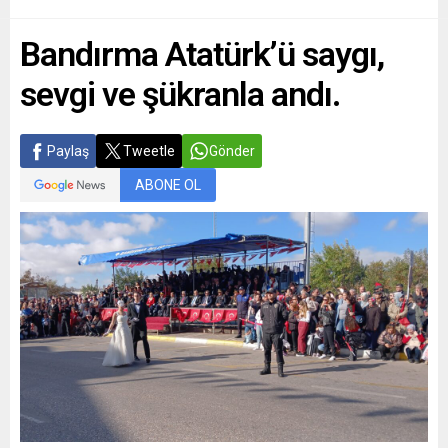
Bandırma Atatürk’ü saygı,
sevgi ve şükranla andı.
Paylaş
Tweetle
Gönder
ABONE OL