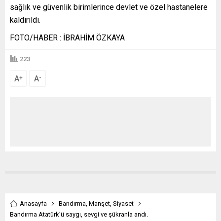
sağlık ve güvenlik birimlerince devlet ve özel hastanelere
kaldırıldı.
FOTO/HABER : İBRAHİM ÖZKAYA
223
A
A
+
-
Anasayfa
Bandırma
,
Manşet
,
Siyaset
Bandırma Atatürk’ü saygı, sevgi ve şükranla andı.