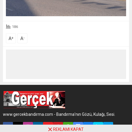
186
A
A
+
-
www.gercekbandirma.com - Bandırma'nın Gözü, Kulağı, Sesi.
REKLAMI KAPAT