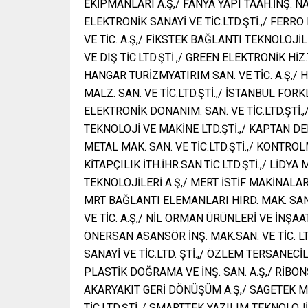
EKİPMANLARI A.Ş,/ FANYA YAPI TAAH.İNŞ. NA
ELEKTRONİK SANAYİ VE TİC.LTD.ŞTİ.,/ FERR
VE TİC. A.Ş,/ FİKSTEK BAĞLANTI TEKNOLOJİL
VE DIŞ TİC.LTD.ŞTİ.,/ GREEN ELEKTRONİK HİZ.
HANGAR TURİZMYATIRIM SAN. VE TİC. A.Ş,/ 
MALZ. SAN. VE TİC.LTD.ŞTİ.,/ İSTANBUL FORK
ELEKTRONİK DONANIM. SAN. VE TİC.LTD.ŞTİ.,
TEKNOLOJİ VE MAKİNE LTD.ŞTİ.,/ KAPTAN D
METAL MAK. SAN. VE TİC.LTD.ŞTİ.,/ KONTROL
KİTAPÇILIK İTH.İHR.SAN.TİC.LTD.ŞTİ.,/ Lİ
TEKNOLOJİLERİ A.Ş,/ MERT İSTİF MAKİNALA
MRT BAĞLANTI ELEMANLARI HIRD. MAK. SAN.
VE TİC. A.Ş,/ NİL ORMAN ÜRÜNLERİ VE İNŞAAT 
ÖNERSAN ASANSÖR İNŞ. MAK.SAN. VE TİC. 
SANAYİ VE TİC.LTD. ŞTİ.,/ ÖZLEM TERSANECİL
PLASTİK DOĞRAMA VE İNŞ. SAN. A.Ş,/ RİBONS
AKARYAKIT GERİ DÖNÜŞÜM A.Ş,/ SAGETEK MÜH
TİC.LTD.ŞTİ.,/ SMARTTEK YAZILIM TEKNOLOJİ