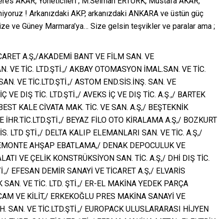
s AKAR, Yöneticileri ; M.Selman ERTÜRK, Mustafa AKAR,
iyoruz ! Arkanızdaki AKP, arkanızdaki ANKARA ve üstün güç
mize ve Güney Marmara’ya… Size gelsin teşvikler ve paralar ama ;
ARET A.Ş,/AKADEMİ BANT VE FİLM SAN. VE
. VE TİC. LTD.ŞTİ.,/ AKBAY OTOMASYON İMAL.SAN. VE TİC.
AN. VE TİC.LTD.ŞTİ.,/ ASTOM END.SİS.İNŞ. SAN. VE
 VE DIŞ TİC. LTD.ŞTİ.,/ AVEKS İÇ VE DIŞ TİC. A.Ş.,/ BARTEK
 BEST KALE CİVATA MAK. TİC. VE SAN. A.Ş,/ BEŞTEKNİK
İHR.TİC.LTD.ŞTİ.,/ BEYAZ FİLO OTO KİRALAMA A.Ş,/ BOZKURT
. LTD ŞTİ.,/ DELTA KALIP ELEMANLARI SAN. VE TİC. A.Ş,/
/ DEMONTE AHŞAP EBATLAMA,/ DENAK DEPOCULUK VE
ATI VE ÇELİK KONSTRÜKSİYON SAN. TİC. A.Ş,/ DHİ DIŞ TİC.
Tİ.,/ EFESAN DEMİR SANAYİ VE TİCARET A.Ş,/ ELVARİS
 SAN. VE TİC. LTD. ŞTİ.,/ ER-EL MAKİNA YEDEK PARÇA
O CAM VE KİLİT,/ ERKEKOĞLU PRES MAKİNA SANAYİ VE
H. SAN. VE TİC.LTD.ŞTİ.,/ EUROPACK ULUSLARARASI HİJYEN