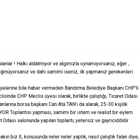
nlar ! Halkı aldatmıyor ve algımızla oynamıyorsanız, eğer ;
öğmüyorsanız ve dahi samimi iseniz, ilk yapmanız gerekenleri
yelerine bile haber vermeden Bandırma Belediye Başkanı CHP’li
inde CHP Meclis üyesi olarak, birlikte çalıştığı, Ticaret Odası
larına borsa başkanı Can Ata TAN’ı da alarak, 25-30 kişilik
OR Toplantısı yapması, samimi bir istem ve realist bir eylem
et Odası salonunda yapılan toplantı, yetersiz ve gayriciddidir.
bakın biz İL konusunda neler neler yaptık, nasıl çalıştık falan diye,