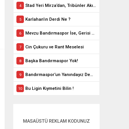
Stad Yeri Mirza’dan, Tribünler Akın’dan: Geriye Bakanlık Kaldı.
Karlahan’ın Derdi Ne ?
Mevzu Bandırmaspor İse, Gerisi Teferruattır
Cin Çukuru ve Rant Meselesi
Başka Bandırmaspor Yok!
Bandırmaspor’un Yanındayız Demekle Olmuyor!
Bu Ligin Kıymetini Bilin !
MASAÜSTÜ REKLAM KODUNUZ