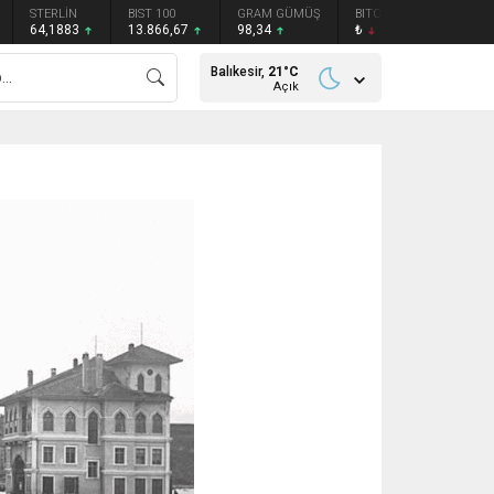
STERLİN
BIST 100
GRAM GÜMÜŞ
BITCOIN
ETHEREU
64,1883
13.866,67
98,34
₺
₺
Balıkesir,
21
°C
Açık