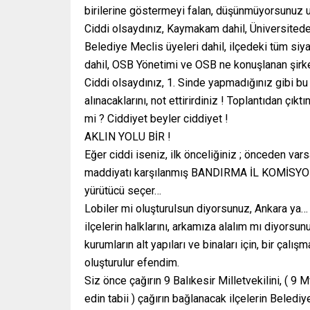
birilerine göstermeyi falan, düşünmüyorsunuz 
Ciddi olsaydınız, Kaymakam dahil, Üniversited
Belediye Meclis üyeleri dahil, ilçedeki tüm siya
dahil, OSB Yönetimi ve OSB ne konuşlanan şirketle
Ciddi olsaydınız, 1. Sinde yapmadığınız gibi bu t
alınacaklarını, not ettirirdiniz ! Toplantıdan çık
mi ? Ciddiyet beyler ciddiyet !
AKLIN YOLU BİR !
Eğer ciddi iseniz, ilk önceliğiniz ; önceden vars
maddiyatı karşılanmış BANDIRMA İL KOMİSYONU k
yürütücü seçer…
Lobiler mi oluşturulsun diyorsunuz, Ankara ya… 
ilçelerin halklarını, arkamıza alalım mı diyor
kurumların alt yapıları ve binaları için, bir çal
oluşturulur efendim.
Siz önce çağırın 9 Balıkesir Milletvekilini, ( 9
edin tabii ) çağırın bağlanacak ilçelerin Beled