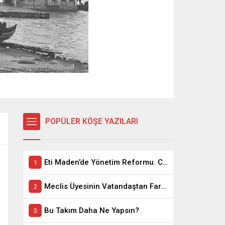
POPÜLER KÖŞE YAZILARI
Eti Maden’de Yönetim Reformu. CEO Modeli’nde Kadro / Taşeron İşçilik Ayrımı Kalkıyor
Meclis Üyesinin Vatandaştan Farkı Ne ?
Bu Takım Daha Ne Yapsın?