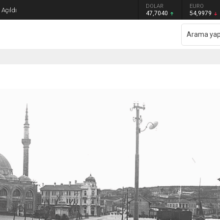
GRAM ALTIN
DOLAR
EURO
Açıldı
6.587,65
47,7040
54,9979