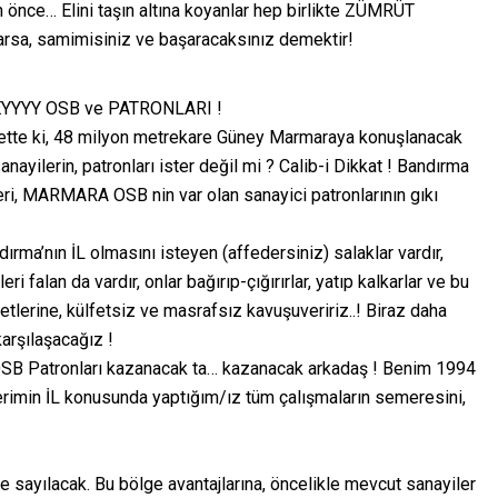
n önce… Elini taşın altına koyanlar hep birlikte ZÜMRÜT
sa, samimisiniz ve başaracaksınız demektir!
 HEYYYY OSB ve PATRONLARI !
lbette ki, 48 milyon metrekare Güney Marmaraya konuşlanacak
ayilerin, patronları ister değil mi ? Calib-i Dikkat ! Bandırma
ri, MARMARA OSB nin var olan sanayici patronlarının gıkı
ma’nın İL olmasını isteyen (affedersiniz) salaklar vardır,
eri falan da vardır, onlar bağırıp-çığırırlar, yatıp kalkarlar ve bu
etlerine, külfetsiz ve masrafsız kavuşuveririz..! Biraz daha
arşılaşacağız !
 OSB Patronları kazanacak ta… kazanacak arkadaş ! Benim 1994
lerimin İL konusunda yaptığım/ız tüm çalışmaların semeresini,
 sayılacak. Bu bölge avantajlarına, öncelikle mevcut sanayiler