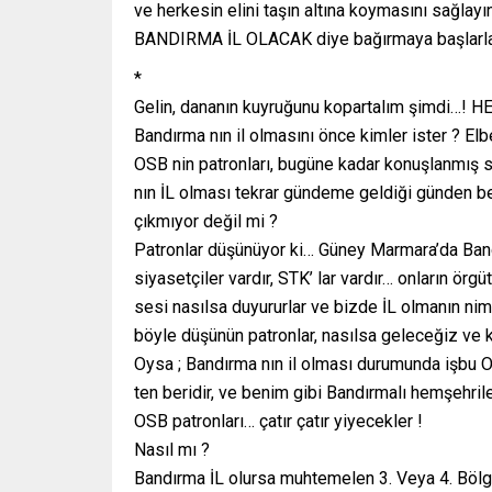
ve herkesin elini taşın altına koymasını sağlayı
BANDIRMA İL OLACAK diye bağırmaya başlarlar
*
Gelin, dananın kuyruğunu kopartalım şimdi…!
Bandırma nın il olmasını önce kimler ister ? E
OSB nin patronları, bugüne kadar konuşlanmış san
nın İL olması tekrar gündeme geldiği günden be
çıkmıyor değil mi ?
Patronlar düşünüyor ki… Güney Marmara’da Bandır
siyasetçiler vardır, STK’ lar vardır… onların örgütl
sesi nasılsa duyururlar ve bizde İL olmanın nim
böyle düşünün patronlar, nasılsa geleceğiz ve k
Oysa ; Bandırma nın il olması durumunda işbu
ten beridir, ve benim gibi Bandırmalı hemşehri
OSB patronları… çatır çatır yiyecekler !
Nasıl mı ?
Bandırma İL olursa muhtemelen 3. Veya 4. Bölge