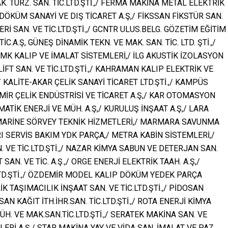
K. TURZ. SAN. TİC.LTD.ŞTİ.,/ FERMA MAKİNA METAL ELEKTRİK
O DÖKÜM SANAYİ VE DIŞ TİCARET A.Ş,/ FİKSSAN FİKSTÜR SAN.
ERİ SAN. VE TİC.LTD.ŞTİ.,/ GCNTR ULUS.BELG. GÖZETİM EĞİTİM
TİC.A.Ş, GÜNEŞ DİNAMİK TEKN. VE MAK. SAN. TİC. LTD. ŞTİ.,/
HMK KALIP VE İMALAT SİSTEMLERİ,/ İLG AKUSTİK İZOLASYON
LİFT SAN. VE TİC.LTD.ŞTİ.,/ KAHRAMAN KALIP ELEKTRİK VE
/ KALİTE-AKAR ÇELİK SANAYİ TİCARET LTD.ŞTİ.,/ KAMPÜS
EMİR ÇELİK ENDÜSTRİSİ VE TİCARET A.Ş,/ KAR OTOMASYON
MATİK ENERJİ VE MÜH. A.Ş,/ KURULUŞ İNŞAAT A.Ş,/ LARA
DYA MARİNE SÖRVEY TEKNİK HİZMETLERİ,/ MARMARA SAVUNMA
RI SERVİS BAKIM YDK PARÇA,/ METRA KABİN SİSTEMLERİ,/
 VE TİC.LTD.ŞTİ.,/ NAZAR KİMYA SABUN VE DETERJAN SAN.
SAN. VE TİC. A.Ş.,/ ORGE ENERJİ ELEKTRİK TAAH. A.Ş,/
LTD.ŞTİ.,/ ÖZDEMİR MODEL KALIP DÖKÜM YEDEK PARÇA
İK TAŞIMACILIK İNŞAAT SAN. VE TİC.LTD.ŞTİ.,/ PİDOSAN
AN KAĞIT İTH.İHR.SAN. TİC.LTD.ŞTİ.,/ ROTA ENERJİ KİMYA
. VE MAK.SAN.TİC.LTD.ŞTİ.,/ SERATEK MAKİNA SAN. VE
LERİ A.Ş,/ STAR MAKİNA YAY VE VİDA SAN. İMALAT VE PAZ.