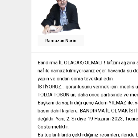
Ramazan Narin
Bandırma İL OLACAK/OLMALI ! lafzını ağzına ala
nafile namaz kılmıyorsanız eğer, havanda su d
yapın ve ondan sonra tevekkül edin.
İSTİYORUZ… görüntüsünü vermek için, meclis ü
TOLGA TOSUN un, daha önce partisinde ve meclis
Başkanı da yaptırdığı genç Adem YILMAZ ile, yan
basın dahil kişilere, BANDIRMA İL OLMAK İSTİY
değildir. Yani, 2. Si diye 19 Haziran 2023, Ticar
Göstermeliktir.
Bu toplantılarda çektirdiğiniz resimleri, ileride 