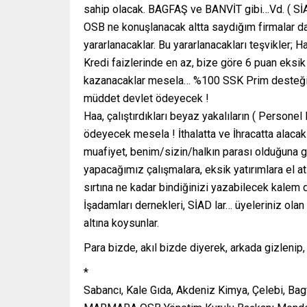
sahip olacak. BAGFAŞ ve BANVİT gibi…Vd. ( SİAD l
OSB ne konuşlanacak altta saydığım firmalar d
yararlanacaklar. Bu yararlanacakları teşvikler; 
Kredi faizlerinde en az, bize göre 6 puan eks
kazanacaklar mesela… %100 SSK Prim desteği alaca
müddet devlet ödeyecek !
Haa, çalıştırdıkları beyaz yakalıların ( Person
ödeyecek mesela ! İthalatta ve İhracatta alacakl
muafiyet, benim/sizin/halkın parası olduğuna g
yapacağımız çalışmalara, eksik yatırımlara el atsı
sırtına ne kadar bindiğinizi yazabilecek kalem de
İşadamları dernekleri, SİAD lar… üyeleriniz ola
altına koysunlar.
Para bizde, akıl bizde diyerek, arkada gizlenip
*
Sabancı, Kale Gıda, Akdeniz Kimya, Çelebi, Bagf