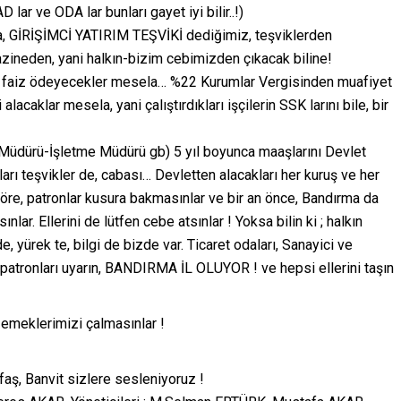
ar ve ODA lar bunları gayet iyi bilir..!)
a, GİRİŞİMCİ YATIRIM TEŞVİKİ dediğimiz, teşviklerden
Hazineden, yani halkın-bizim cebimizden çıkacak biline!
ik faiz ödeyecekler mesela… %22 Kurumlar Vergisinden muafiyet
klar mesela, yani çalıştırdıkları işçilerin SSK larını bile, bir
el Müdürü-İşletme Müdürü gb) 5 yıl boyunca maaşlarını Devlet
arı teşvikler de, cabası… Devletten alacakları her kuruş ve her
öre, patronlar kusura bakmasınlar ve bir an önce, Bandırma da
nlar. Ellerini de lütfen cebe atsınlar ! Yoksa bilin ki ; halkın
, yürek te, bilgi de bizde var. Ticaret odaları, Sanayici ve
n patronları uyarın, BANDIRMA İL OLUYOR ! ve hepsi ellerini taşın
, emeklerimizi çalmasınlar !
aş, Banvit sizlere sesleniyoruz !