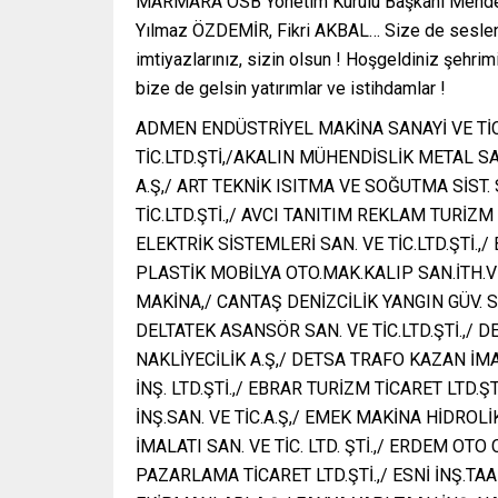
MARMARA OSB Yönetim Kurulu Başkanı Mendere
Yılmaz ÖZDEMİR, Fikri AKBAL… Size de seslen
imtiyazlarınız, sizin olsun ! Hoşgeldiniz şehri
bize de gelsin yatırımlar ve istihdamlar !
ADMEN ENDÜSTRİYEL MAKİNA SANAYİ VE TİC
TİC.LTD.ŞTİ,/AKALIN MÜHENDİSLİK METAL SAN
A.Ş,/ ART TEKNİK ISITMA VE SOĞUTMA SİST. S
TİC.LTD.ŞTİ.,/ AVCI TANITIM REKLAM TURİZM İÇ
ELEKTRİK SİSTEMLERİ SAN. VE TİC.LTD.ŞTİ.,/
PLASTİK MOBİLYA OTO.MAK.KALIP SAN.İTH.VE 
MAKİNA,/ CANTAŞ DENİZCİLİK YANGIN GÜV. SİS
DELTATEK ASANSÖR SAN. VE TİC.LTD.ŞTİ.,
NAKLİYECİLİK A.Ş,/ DETSA TRAFO KAZAN İMAL
İNŞ. LTD.ŞTİ.,/ EBRAR TURİZM TİCARET LTD.Ş
İNŞ.SAN. VE TİC.A.Ş,/ EMEK MAKİNA HİDROLİK
İMALATI SAN. VE TİC. LTD. ŞTİ.,/ ERDEM OT
PAZARLAMA TİCARET LTD.ŞTİ.,/ ESNİ İNŞ.TAA