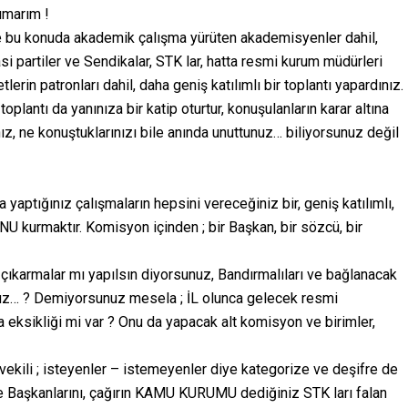
umarım !
e bu konuda akademik çalışma yürüten akademisyenler dahil,
si partiler ve Sendikalar, STK lar, hatta resmi kurum müdürleri
rin patronları dahil, daha geniş katılımlı bir toplantı yapardınız.
oplantı da yanınıza bir katip oturtur, konuşulanların karar altına
tınız, ne konuştuklarınızı bile anında unuttunuz… biliyorsunuz değil
a yaptığınız çalışmaların hepsini vereceğiniz bir, geniş katılımlı,
urmaktır. Komisyon içinden ; bir Başkan, bir sözcü, bir
çıkarmalar mı yapılsın diyorsunuz, Bandırmalıları ve bağlanacak
sunuz… ? Demiyorsunuz mesela ; İL olunca gelecek resmi
ışma eksikliği mi var ? Onu da yapacak alt komisyon ve birimler,
 Mvekili ; isteyenler – istemeyenler diye kategorize ve deşifre de
iye Başkanlarını, çağırın KAMU KURUMU dediğiniz STK ları falan