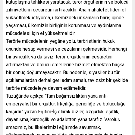
kutuplaşma tehlikesi yaratacak, terör örgütlerinin ve bölücü
zihniyetlerin cesaretini artıracaktır. Ana muhalefet lideri el
yükseltmek istiyorsa, ülkemizdeki insanların barış içinde
yaşaması, ülkemizin birliğinin korunması ve aydınlanma
mücadelesi için el yükseltmelidir.
Terörle mücadelenin yegâne yolu, teröristlerin hukuk
önünde hesap vermesi ve cezalarını çekmesidir. Herhangi
bir ayrıcalık ya da taviz, terör örgütlerinin cesaretini
artırmaktan ve bölücü emellerine hizmet etmekten başka
bir sonuç doğurmayacaktır. Bu nedenle, siyasiler bu tür
açıklamalardan derhal geri adım atmalı, tavizsiz bir şekilde
terörle mücadeleye devam edilmelidir.
Tüzüğünde açıkça “Tam bağımsızlıktan yana anti-
emperyalist bir örgüttür. Irkçılığa, gericiliğe ve bölücülüğe
karşıdır” yazan Eğitim-İş olarak bizler, özgürlük, eşitlik,
dayanışma, kardeşlik ve adaletten yana tarafız. Varoluş
amacımız, bu ilkelerimizi eğitimde savunmak,