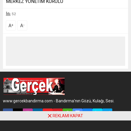
MERKEZ YÖNETİM KURULU
52
A
A
+
-
www.gercekbandirma.com - Bandırma'nın Gözü, Kulağı, Sesi.
REKLAMI KAPAT