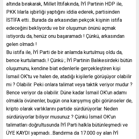
altında bırakarak, Millet İttifakında, İYİ Partinin HDP ile,
PKK lılarla işbirliği yaptığını iddia ederek, partisinden
İSTİFA etti…Burada da arkasından pekçok kişinin istifa
edeceğini bekliyordu ve bir oluşumun önünü açmak
istiyordu da, henüz onu başaramadı ! Çünkü, arkasından
gelen olmadı !
Bu istifa ile, İYİ Parti de bir anlamda kurtulmuş oldu da,
bence kurtulamadı..! Çünkü ; İYİ Partinin Balıkesirdeki bütün
oluşumunu, kendine biat edenlerle gerçekleştiren kişi
İsmail OK’tu ve halen de, atadığı kişilerle görüşüyor olabilir
mi ? Olabilir. Peki onlara talimat veya taktik veriyor mudur ?
Bence veriyor da olabilir. Düne kadar İsmail OK’un adamı
olmakla övünenler, bugün ona karşıymış gibi görünseler de,
kripto olarak varlıklarını partide sürdürüyorlar. Neden
sürdürüyorlar biliyor musunuz ? Çünkü İsmail OK’un
talimatları doğrultusunda İYİ Parti halkla bütünleşmedi ve
ÜYE KAYDI yapmadı…Bandırma da 17.000 oy alan İYİ