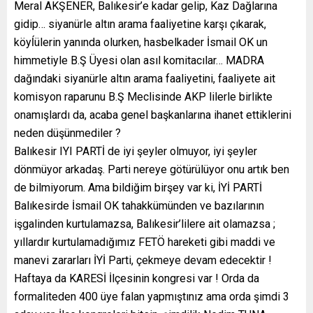
Meral AKŞENER, Balıkesir’e kadar gelip, Kaz Dağlarına
gidip… siyanürle altın arama faaliyetine karşı çıkarak,
köyĺülerin yanında olurken, hasbelkader İsmail OK un
himmetiyle B.Ş Üyesi olan asıl komitacılar… MADRA
dağındaki siyanürle altın arama faaliyetini, faaliyete ait
komisyon raparunu B.Ş Meclisinde AKP lilerle birlikte
onamışlardı da, acaba genel başkanlarına ihanet ettiklerini
neden düşünmediler ?
Balıkesir IYI PARTİ de iyi şeyler olmuyor, iyi şeyler
dönmüyor arkadaş. Parti nereye götürülüyor onu artık ben
de bilmiyorum. Ama bildiğim birşey var ki, İYİ PARTİ
Balıkesirde İsmail OK tahakkümünden ve bazılarının
işgalinden kurtulamazsa, Balıkesir’lilere ait olamazsa ;
yıllardır kurtulamadığımız FETÖ hareketi gibi maddi ve
manevi zararları İYİ Parti, çekmeye devam edecektir !
Haftaya da KARESİ İlçesinin kongresi var ! Orda da
formaliteden 400 üye falan yapmıştınız ama orda şimdi 3