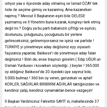
istiyor yaa o ilçesinde aday olmamış ve İsmail ÖZAY tek
liste ile seçime girmiş ve kazanmış. Ama kazanırken
napmış ? Mevcut İl Başkanının eşini bile DELEGE
yazmamış ve İl Yönetimi buna kızarak, kongreyi terk etmiş
değil mi ? Doğru ya bu parti babanızın çiftliği ve eşinizi,
dostunuzu, çoluğunuzu, çocuğunuzu bir yerlere
getireceksiniz, getiremiyorsanız ne işiniz var partide !
TÜRKİYE yi yönetmeye aday değilsiniz eyy siyaseti
faşizanca yapanlar, Balıkesir’i de yönetmeye aday falan
değilsiniz ! Bilin de, ense traşınızı görelim ( Edip UĞUR un
Osman Yurdusev i kovarken söylediği…) beyler ! 365.000
oy aldığınız Balıkesir’de 20 ilçedeki üye sayınız bile,
5.000i bulmaz ! 360 bin oy veren, gerizekalı ve aptal!
KÖRLER, SAĞIRLAR BİRBİRİNİ AĞIRLAR taktiğinizden ve
kendiniz çalıp, kendiniz oynamaktan bence vazgeçin!
İl Başkan Yardımcınız Fahrettin SAYİT in, mahallesinde 37