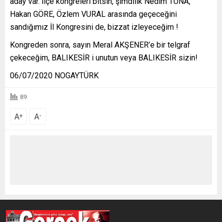
aday var. İlçe kongreleri bitsin, şimdilik Nedim TUNA,
Hakan GÖRE, Özlem VURAL arasında geçeceğini
sandığımız İl Kongresini de, bizzat izleyeceğim !
Kongreden sonra, sayın Meral AKŞENER’e bir telgraf
çekeceğim, BALIKESİR i unutun veya BALIKESİR sizin!
06/07/2020 NOGAYTÜRK
89
A
A
+
-