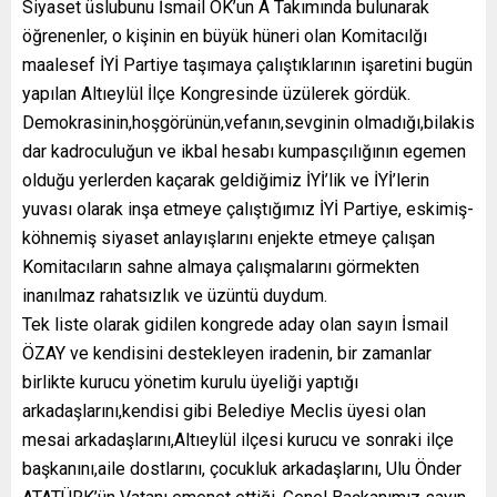
Siyaset üslubunu İsmail OK’un A Takımında bulunarak
öğrenenler, o kişinin en büyük hüneri olan Komitacılğı
maalesef İYİ Partiye taşımaya çalıştıklarının işaretini bugün
yapılan Altıeylül İlçe Kongresinde üzülerek gördük.
Demokrasinin,hoşgörünün,vefanın,sevginin olmadığı,bilakis
dar kadroculuğun ve ikbal hesabı kumpasçılığının egemen
olduğu yerlerden kaçarak geldiğimiz İYİ’lik ve İYİ’lerin
yuvası olarak inşa etmeye çalıştığımız İYİ Partiye, eskimiş-
köhnemiş siyaset anlayışlarını enjekte etmeye çalışan
Komitacıların sahne almaya çalışmalarını görmekten
inanılmaz rahatsızlık ve üzüntü duydum.
Tek liste olarak gidilen kongrede aday olan sayın İsmail
ÖZAY ve kendisini destekleyen iradenin, bir zamanlar
birlikte kurucu yönetim kurulu üyeliği yaptığı
arkadaşlarını,kendisi gibi Belediye Meclis üyesi olan
mesai arkadaşlarını,Altıeylül ilçesi kurucu ve sonraki ilçe
başkanını,aile dostlarını, çocukluk arkadaşlarını, Ulu Önder