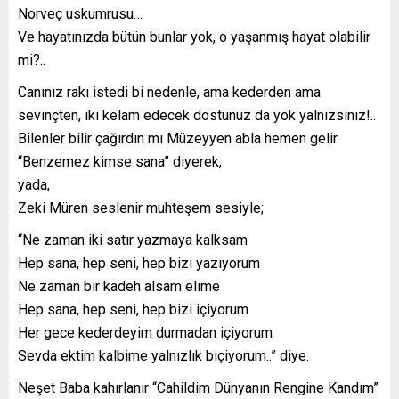
Norveç uskumrusu…
Ve hayatınızda bütün bunlar yok, o yaşanmış hayat olabilir
mi?..
Canınız rakı istedi bi nedenle, ama kederden ama
sevinçten, iki kelam edecek dostunuz da yok yalnızsınız!..
Bilenler bilir çağırdın mı Müzeyyen abla hemen gelir
“Benzemez kimse sana” diyerek,
yada,
Zeki Müren seslenir muhteşem sesiyle;
“Ne zaman iki satır yazmaya kalksam
Hep sana, hep seni, hep bizi yazıyorum
Ne zaman bir kadeh alsam elime
Hep sana, hep seni, hep bizi içiyorum
Her gece kederdeyim durmadan içiyorum
Sevda ektim kalbime yalnızlık biçiyorum..” diye.
Neşet Baba kahırlanır “Cahildim Dünyanın Rengine Kandım”