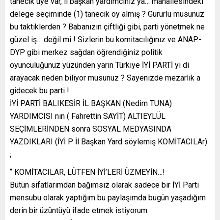
tanecik üye var, il başkan yardımcınız ya… mahallesindeki
delege seçiminde (1) tanecik oy almış ? Gururlu musunuz
bu taktiklerden ? Babanızın çiftliği gibi, parti yönetmek ne
güzel iş… değil mi ! Sizlerin bu komitacılığınız ve ANAP-
DYP gibi merkez sağdan öğrendiğiniz politik
oyunculuğunuz yüzünden yarın Türkiye İYİ PARTİ yi di
arayacak neden biliyor musunuz ? Sayenizde mezarlık a
gidecek bu parti !
İYİ PARTİ BALIKESİR İL BAŞKAN (Nedim TUNA)
YARDIMCISI nın ( Fahrettin SAYİT) ALTIEYLÜL
SEÇİMLERİNDEN sonra SOSYAL MEDYASINDA
YAZDIKLARI (İYİ P İl Başkan Yard söylemiş KOMİTACILAr)
;
“ KOMİTACILAR, LÜTFEN İYİ’LERİ ÜZMEYİN…!
Bütün sıfatlarımdan bağımsız olarak sadece bir İYİ Parti
mensubu olarak yaptığım bu paylaşımda bugün yaşadığım
derin bir üzüntüyü ifade etmek istiyorum.