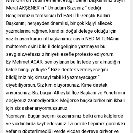
ATATÜRK’ün Vatanı emenet ettiği, Genel Başkanımız sayın
Meral AKŞENER’in “ Umudum Sizsiniz “ dediği
Gençlerimizin temsilcisi İYİ PARTİ İl Gençlik Kolları
Başkanını, herşeyden önemlisi, bir çok kişiyi ailecek
yazmalarına rağmen, kendisi doğal delege olduğu için
yazılmayan kurucu il başkanımız sayın NEDİM TUNA’nın
muhterem eşini bile il delegeliğine yazmayan bu
sevgisiz,vefasız zihniyeti esefle protesto ediyorum.
Ey Mehmet ACAR, sen oylanan bu listede yer almadığın
halde hangi yetkiyle “ Bize destek vermeyeceğini
bildiğimiz hiç kimseyi tabii ki yazmayacağız “
diyebiliyorsun. Siz kim oluyorsunuz. Kime destek
arıyorsunuz. Biz bugün Altıeylül İlçe Başkanı ve Yönetimini
seçiyoruz zannediyorduk. Meğerse başka birilerinin ikbali
için siz asker arıyormuşsunuz.
Yapmayın. Bugün seçimi kazanırsınız belki ama kalplerde
ve vicdanlarda kaybedersiniz. İvrindi’de hepimiz gördük ki
vefanın gösterilmediği yerde vicdan devreye giriyor ve