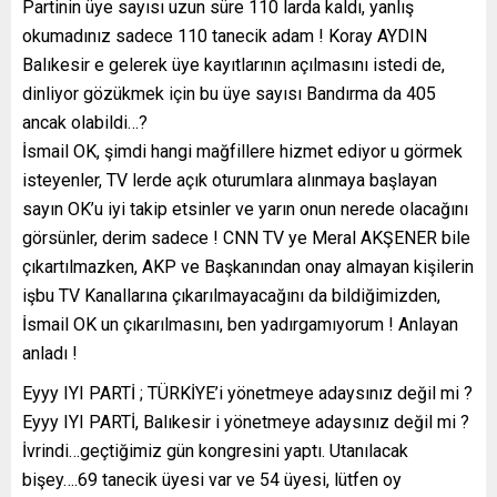
Partinin üye sayısı uzun süre 110 larda kaldı, yanlış
okumadınız sadece 110 tanecik adam ! Koray AYDIN
Balıkesir e gelerek üye kayıtlarının açılmasını istedi de,
dinliyor gözükmek için bu üye sayısı Bandırma da 405
ancak olabildi…?
İsmail OK, şimdi hangi mağfillere hizmet ediyor u görmek
isteyenler, TV lerde açık oturumlara alınmaya başlayan
sayın OK’u iyi takip etsinler ve yarın onun nerede olacağını
görsünler, derim sadece ! CNN TV ye Meral AKŞENER bile
çıkartılmazken, AKP ve Başkanından onay almayan kişilerin
işbu TV Kanallarına çıkarılmayacağını da bildiğimizden,
İsmail OK un çıkarılmasını, ben yadırgamıyorum ! Anlayan
anladı !
Eyyy IYI PARTİ ; TÜRKİYE’i yönetmeye adaysınız değil mi ?
Eyyy IYI PARTİ, Balıkesir i yönetmeye adaysınız değil mi ?
İvrindi…geçtiğimiz gün kongresini yaptı. Utanılacak
bişey….69 tanecik üyesi var ve 54 üyesi, lütfen oy