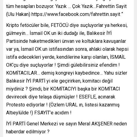
tüm hesapları bozuyor. Yazık … Çok Yazık…Fahrettin Sayit
(Ulu Hakan) https://www.facebook.com/fahrettin.sayit “
Kripto fetöcüler bile, FETÖCÜ diye suçluyorlar ya herkesi,
gülmeyin… İsmail OK un iki dudağı ile, Balıkesir İYİ
Partisinde haketmedikleri ünvan ve koltuklara kavuşanlar
var ya, İsmail OK un istifasından sonra, ahlaki olarak hepsi
istifa edecekleri yerde, kendilerine karşı olanları, İSMAİL
OK’çu diye suçluyorlar ! Şimdi gülebilirsiniz efendim !
KOMİTACILAR… demiş kongreyi kaybedince… Yahu sizler
Balıkesir İYİ PARTİ yi ele geçirirken, komitacı değil
miydiniz ? Şimdi, bir KOMİTACIYI başka bir KOMİTACI
devirecek diye telaşa düşmüşler ! ESEFLE, acınarak
Protesto ediyorlar ! (Özlem URAL ın, listesi kazanmış
Altıeylülde !) F.SAYİT’e acıdım !
İYİ PARTİ Genel Merkezi ve sayın Meral AKŞENER neden
haberdar edilmiyor ?