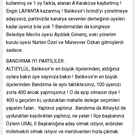
kullanmış ve 1 oy farkla, atanan A.Karaköse kaybetmiş !
Engin LAPANTA kazanmış ! Balıkesir’i İvrindi’yi yönetmeye
adaysınız, partinizde kanarya sevenler derneğinin üyeleri
kadar üyeniz bile yok ? Bandırma’dan da kongreye
Belediye Meclis üyesi Aydilek Gönenç, eski yönetim
kurulu üyesi Nurten Özel ve Münevver Özkan gitmişlerdi
sadece…
BANDIRMA IYI PARTİLİLER…
ALTIEYLÜL, Balıkesir’in en büyük ilçelerinden, aldığınız
oylara bakın üye sayınıza bakın ! Balıkesir’in en büyük
ilçelerinden Bandırma ile aynı taktiktesiniz, 100 üyenizi
zorla 400 ancak yapmışsınız ! O da ayıp olmasın diye !
400 ü geçelim ki, uyduruktan mahalle delege seçimleri
yapalım falan… Yaptınız yaptınız…Bandırma da Altıeylül de
uyduruktan kaydırıktan yaptınız, ne yalan ! İlçe başkanınız
Özlem URAL İl Başkanlığına aday olmak istiyor, ardından
milletvekili olmak istiyor ve merdivenleri hızla çıkmak