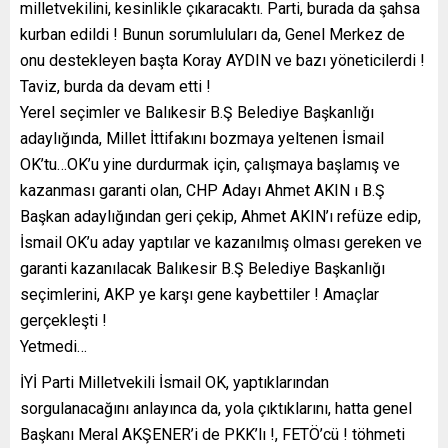
milletvekilini, kesinlikle çıkaracaktı. Parti, burada da şahsa
kurban edildi ! Bunun sorumluluları da, Genel Merkez de
onu destekleyen başta Koray AYDIN ve bazı yöneticilerdi !
Taviz, burda da devam etti !
Yerel seçimler ve Balıkesir B.Ş Belediye Başkanlığı
adaylığında, Millet İttifakını bozmaya yeltenen İsmail
OK’tu…OK’u yine durdurmak için, çalışmaya başlamış ve
kazanması garanti olan, CHP Adayı Ahmet AKIN ı B.Ş
Başkan adaylığından geri çekip, Ahmet AKIN’ı refüze edip,
İsmail OK’u aday yaptılar ve kazanılmış olması gereken ve
garanti kazanılacak Balıkesir B.Ş Belediye Başkanlığı
seçimlerini, AKP ye karşı gene kaybettiler ! Amaçlar
gerçekleşti !
Yetmedi…
İYİ Parti Milletvekili İsmail OK, yaptıklarından
sorgulanacağını anlayınca da, yola çıktıklarını, hatta genel
Başkanı Meral AKŞENER’i de PKK’lı !, FETÖ’cü ! töhmeti