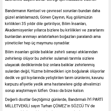
Bandırmanın Kentsel ve çevresel sorunları bundan daha
güzel anlatılamazdı, Gönen Çayının, Kuş gölümüzün
kirlilikleri 35 yıldır dile getiriliyor, Bilim İnsanları,
Akademisyenler yıllarca bizlere bu kirlilikleri ve zararlarını
bunlardan arınmayı anlatırlarken boğazları paralandı ama
yöneticiler hep üç maymunu oynadılar.
Bilim insanları gölde balıklar zehirli sanayi atıklarından
zehirlenip ölüyor bu zehirler sulamalı tarımla sizlere
ulaşacak dediklerinde biz onlara balıklar zehirlenmiş
sulardan değil, Yüzme bilmedikleri için boğularak ölüyorlar
dedik ve göl kıyılarında yetiştirilen tarım ürünlerini, kavunu
karpuzu afiyetle yedik ama hastanelere gidip ahvalimizi
sorup araştırmayın lütfen. Orası da bize kalsın.
Değerli dostlar Geçtiğimiz günlerde, Bandırmalı İYİ PARTİ
MİLLETVEKİLİ sayın Turhan ÇÖMEZ’in SÖZCÜ TV de