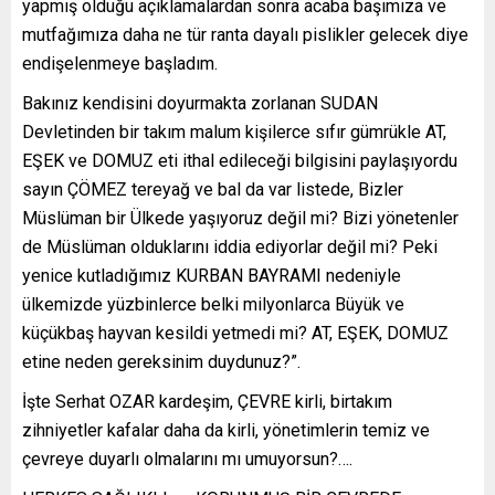
yapmış olduğu açıklamalardan sonra acaba başımıza ve
mutfağımıza daha ne tür ranta dayalı pislikler gelecek diye
endişelenmeye başladım.
Bakınız kendisini doyurmakta zorlanan SUDAN
Devletinden bir takım malum kişilerce sıfır gümrükle AT,
EŞEK ve DOMUZ eti ithal edileceği bilgisini paylaşıyordu
sayın ÇÖMEZ tereyağ ve bal da var listede, Bizler
Müslüman bir Ülkede yaşıyoruz değil mi? Bizi yönetenler
de Müslüman olduklarını iddia ediyorlar değil mi? Peki
yenice kutladığımız KURBAN BAYRAMI nedeniyle
ülkemizde yüzbinlerce belki milyonlarca Büyük ve
küçükbaş hayvan kesildi yetmedi mi? AT, EŞEK, DOMUZ
etine neden gereksinim duydunuz?”.
İşte Serhat OZAR kardeşim, ÇEVRE kirli, birtakım
zihniyetler kafalar daha da kirli, yönetimlerin temiz ve
çevreye duyarlı olmalarını mı umuyorsun?….