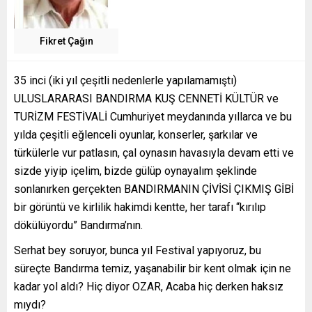
Fikret Çağın
35 inci (iki yıl çeşitli nedenlerle yapılamamıştı)
ULUSLARARASI BANDIRMA KUŞ CENNETİ KÜLTÜR ve
TURİZM FESTİVALİ Cumhuriyet meydanında yıllarca ve bu
yılda çeşitli eğlenceli oyunlar, konserler, şarkılar ve
türkülerle vur patlasın, çal oynasın havasıyla devam etti ve
sizde yiyip içelim, bizde gülüp oynayalım şeklinde
sonlanırken gerçekten BANDIRMANIN ÇİVİSİ ÇIKMIŞ GİBİ
bir görüntü ve kirlilik hakimdi kentte, her tarafı “kırılıp
dökülüyordu” Bandırma’nın.
Serhat bey soruyor, bunca yıl Festival yapıyoruz, bu
süreçte Bandırma temiz, yaşanabilir bir kent olmak için ne
kadar yol aldı? Hiç diyor OZAR, Acaba hiç derken haksız
mıydı?