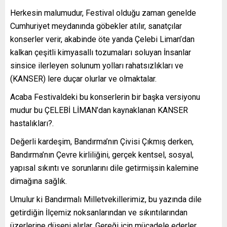
Herkesin malumudur, Festival olduğu zaman genelde
Cumhuriyet meydanında göbekler atılır, sanatçılar
konserler verir, akabinde öte yanda Çelebi Liman’dan
kalkan çeşitli kimyasallı tozumaları soluyan İnsanlar
sinsice ilerleyen solunum yolları rahatsızlıkları ve
(KANSER) lere duçar olurlar ve olmaktalar.
Acaba Festivaldeki bu konserlerin bir başka versiyonu
mudur bu ÇELEBİ LİMAN’dan kaynaklanan KANSER
hastalıkları?.
Değerli kardeşim, Bandırma’nın Çivisi Çıkmış derken,
Bandırma’nın Çevre kirliliğini, gerçek kentsel, sosyal,
yapısal sıkıntı ve sorunlarını dile getirmişsin kalemine
dimağına sağlık.
Umulur ki Bandırmalı Milletvekillerimiz, bu yazında dile
getirdiğin İlçemiz noksanlarından ve sıkıntılarından
üzerlerine düşeni alırlar. Gereği için mücadele ederler.