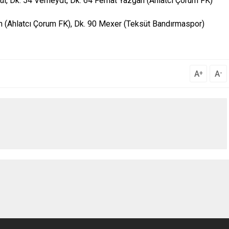
ül, Dk. 54 Verheydt, Dk. 64 Ferhat Yazgan (Ahlatcı Çorum FK)
ven (Ahlatcı Çorum FK), Dk. 90 Mexer (Teksüt Bandırmaspor)
A
A
+
-