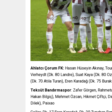
Ahlatcı Çorum FK:
Hasan Hüseyin Akınay, Tour
Verheydt (Dk. 80 Landre), Suat Kaya (Dk. 80 Oz
(Dk. 70 Atila Turan), Eren Karadağ (Dk. 75 Bura
Teksüt Bandırmaspor
: Zafer Görgen, Rahmetu
Hakan Bilgiç), Mehmet Özcan, Hikmet Çiftçi, Di
Dilek), Paixao