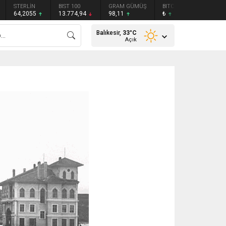
STERLİN
BIST 100
GRAM GÜMÜŞ
BITCOIN
ETHEREU
64,2055
13.774,94
98,11
₺
₺
Balıkesir,
33
°C
Açık