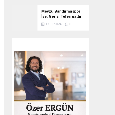
Mevzu Bandırmaspor
İse, Gerisi Teferruattır
17.11.2024
0