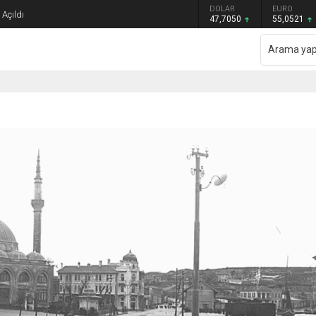
GRAM ALTIN
DOLAR
EURO
Açıldı
6.614,69
47,7050
55,0521