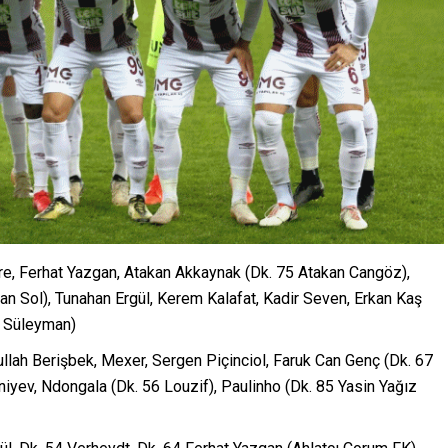
e, Ferhat Yazgan, Atakan Akkaynak (Dk. 75 Atakan Cangöz),
an Sol), Tunahan Ergül, Kerem Kalafat, Kadir Seven, Erkan Kaş
k Süleyman)
llah Berişbek, Mexer, Sergen Piçinciol, Faruk Can Genç (Dk. 67
niyev, Ndongala (Dk. 56 Louzif), Paulinho (Dk. 85 Yasin Yağız