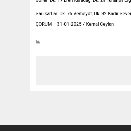
Goller: Dk. 17 Eren Karadağ, Dk. 29 Tunahan Erg
Sarı kartlar: Dk. 76 Verheydt, Dk. 82 Kadir Se
ÇORUM – 31-01-2025 / Kemal Ceylan