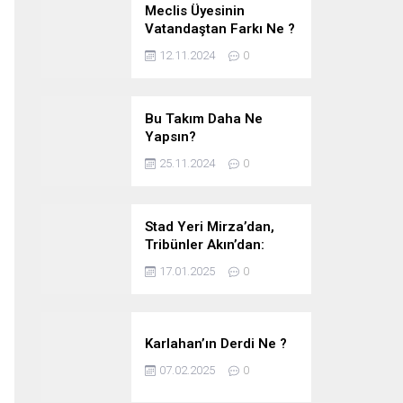
Meclis Üyesinin
Vatandaştan Farkı Ne ?
12.11.2024
0
Bu Takım Daha Ne
Yapsın?
25.11.2024
0
Stad Yeri Mirza’dan,
Tribünler Akın’dan:
Geriye Bakanlık Kaldı.
17.01.2025
0
Karlahan’ın Derdi Ne ?
07.02.2025
0