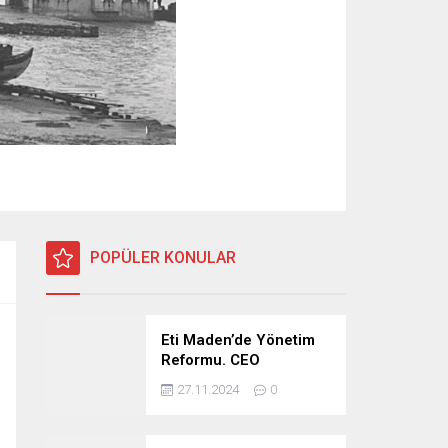
POPÜLER KONULAR
Eti Maden’de Yönetim
Reformu. CEO
Modeli’nde Kadro /
27.11.2024
0
Taşeron İşçilik Ayrımı
Kalkıyor