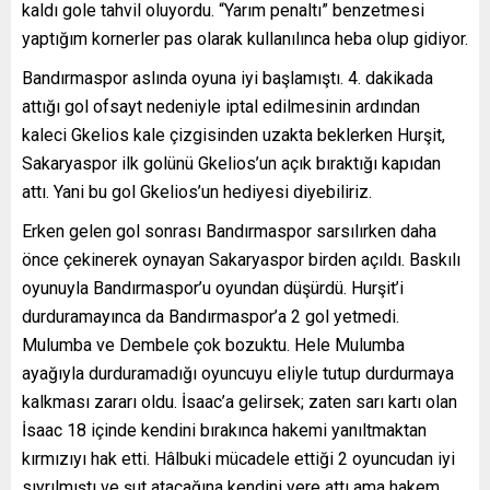
kaldı gole tahvil oluyordu. “Yarım penaltı” benzetmesi
yaptığım kornerler pas olarak kullanılınca heba olup gidiyor.
Bandırmaspor aslında oyuna iyi başlamıştı. 4. dakikada
attığı gol ofsayt nedeniyle iptal edilmesinin ardından
kaleci Gkelios kale çizgisinden uzakta beklerken Hurşit,
Sakaryaspor ilk golünü Gkelios’un açık bıraktığı kapıdan
attı. Yani bu gol Gkelios’un hediyesi diyebiliriz.
Erken gelen gol sonrası Bandırmaspor sarsılırken daha
önce çekinerek oynayan Sakaryaspor birden açıldı. Baskılı
oyunuyla Bandırmaspor’u oyundan düşürdü. Hurşit’i
durduramayınca da Bandırmaspor’a 2 gol yetmedi.
Mulumba ve Dembele çok bozuktu. Hele Mulumba
ayağıyla durduramadığı oyuncuyu eliyle tutup durdurmaya
kalkması zararı oldu. İsaac’a gelirsek; zaten sarı kartı olan
İsaac 18 içinde kendini bırakınca hakemi yanıltmaktan
kırmızıyı hak etti. Hâlbuki mücadele ettiği 2 oyuncudan iyi
sıyrılmıştı ve şut atacağına kendini yere attı ama hakem