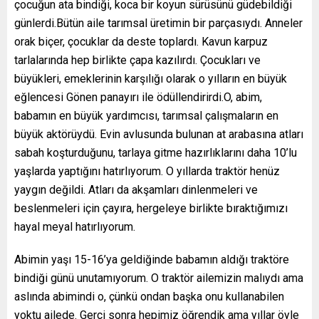
çocuğun ata bindiği, koca bir koyun sürüsünü güdebildiği
günlerdi.Bütün aile tarımsal üretimin bir parçasıydı. Anneler
orak biçer, çocuklar da deste toplardı. Kavun karpuz
tarlalarında hep birlikte çapa kazılırdı. Çocukları ve
büyükleri, emeklerinin karşılığı olarak o yılların en büyük
eğlencesi Gönen panayırı ile ödüllendirirdi.O, abim,
babamın en büyük yardımcısı, tarımsal çalışmaların en
büyük aktörüydü. Evin avlusunda bulunan at arabasına atları
sabah koşturduğunu, tarlaya gitme hazırlıklarını daha 10’lu
yaşlarda yaptığını hatırlıyorum. O yıllarda traktör henüz
yaygın değildi. Atları da akşamları dinlenmeleri ve
beslenmeleri için çayıra, hergeleye birlikte bıraktığımızı
hayal meyal hatırlıyorum.
Abimin yaşı 15-16’ya geldiğinde babamın aldığı traktöre
bindiği günü unutamıyorum. O traktör ailemizin malıydı ama
aslında abimindi o, çünkü ondan başka onu kullanabilen
yoktu ailede. Gerçi sonra hepimiz öğrendik ama yıllar öyle