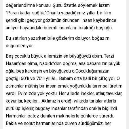
değerlendirme konusu. Şunu özetle söylemek lazım:
“Paran kadar sağlık.”Onunla yaşadığımız yıllar bir film
şeridi gibi geçiyor gözümün önünden. İnsan kaybedince
anlıyor hayatındaki önemli insanların bıraktığı boşluğu.
Bu satırları yazarken bile gözlerim doluyor, boğazım
düğümleniyor.
Beş çocuklu büyük ailemizin en büyüğüydü abim. Terzi
Hasan’dan olma, Nadide’den doğma, ana babamızın büyük
oğlu, beş kardeşin en büyüğüydü o.Çocukluğumuzun
geçtiği 60’lı ve 70’li yıllar… Babam orta halli bir çiftçiydi. O
zamanlar müthiş bir insan emek yoğunluklu tarımsal üretim
vardı. Evimizde yok yoktu. Her ailede inekler, atlar, tavuklar,
koyunlar, keçiler… Aklımızın erdiği yıllarda tarlalar atlarla
sürülüp işlenir, buğday insanlar tarafından orakla biçilirdi.
Harmanlar, patoz denilen makinelerle günlerce sürerdi.
Bakla ve nohut harmanlarında düven sürdüğümüz, her