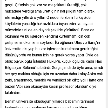
geçti. Çiftçinin çok zor ve meşakkatli ürettiği, çok
mücadele verdiği ama ürettiğinin karşılığını tam olarak
alamadığı yıllardı o yıllar. O nedenle abim Türkiye’de
köylülerin yaşadığı haksızlıklara isyan eder ve siyasi
mücadelesini de en duyarlı şekilde yürütürdü. Bana da
okumam ve bu işlerden kendimi kurtarmam için çok
çalışmamı, okumamı söylerdi. İki oğlunun, Ulaş ve Barış’ın
üniversite okuyup bu zor işlerden kurtulması gerektiğini
düşünüyordu ve bunun için ne gerekiyorsa yaptı. Öyle de
oldu; büyük oğlu İstanbul Hukuk’u, küçük oğlu da Kadir Has
Bilgisayar Bölümü’nü bitirdi. Gerçi şimdi de öyle ama, şimdi
her şey makina olduğu için en azından daha kolay.Abim çok
zeki, araştırmacı, meraklı ve yenilikçi bir çiftçiydi. Hatta ona
bazen “Abi sen okusaydın kesin profesör olurdun” diye
takılırdım.
Benim üniversite okuduğum yıllarda babamın tarımsal
faaliyetleri ve yönetimini tamamen ona bıraktığını