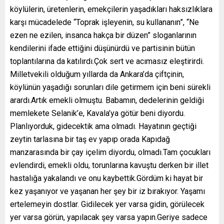
köylülerin, üretenlerin, emekçilerin yaşadıkları haksızlıklara
karşı mücadelede “Toprak işleyenin, su kullananın”, “Ne
ezen ne ezilen, insanca hakça bir düzen” sloganlarının
kendilerini ifade ettiğini düşünürdü ve partisinin bütün
toplantılarına da katılırdı.Çok sert ve acımasız eleştirirdi.
Milletvekili olduğum yıllarda da Ankara’da çiftçinin,
köylünün yaşadığı sorunları dile getirmem için beni sürekli
arardı.Artık emekli olmuştu. Babamın, dedelerinin geldiği
memlekete Selanik’e, Kavala’ya götür beni diyordu.
Planlıyorduk, gidecektik ama olmadı. Hayatının geçtiği
zeytin tarlasına bir taş ev yapıp orada Kapıdağ
manzarasında bir çay içelim diyordu, olmadı.Tam çocukları
evlendirdi, emekli oldu, torunlarına kavuştu derken bir illet
hastalığa yakalandı ve onu kaybettik.Gördüm ki hayat bir
kez yaşanıyor ve yaşanan her şey bir iz bırakıyor. Yaşamı
ertelemeyin dostlar. Gidilecek yer varsa gidin, görülecek
yer varsa görün, yapılacak şey varsa yapın.Geriye sadece