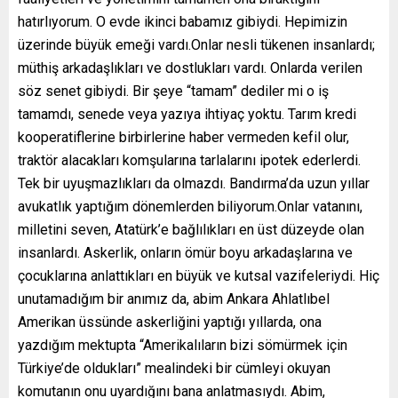
hatırlıyorum. O evde ikinci babamız gibiydi. Hepimizin
üzerinde büyük emeği vardı.Onlar nesli tükenen insanlardı;
müthiş arkadaşlıkları ve dostlukları vardı. Onlarda verilen
söz senet gibiydi. Bir şeye “tamam” dediler mi o iş
tamamdı, senede veya yazıya ihtiyaç yoktu. Tarım kredi
kooperatiflerine birbirlerine haber vermeden kefil olur,
traktör alacakları komşularına tarlalarını ipotek ederlerdi.
Tek bir uyuşmazlıkları da olmazdı. Bandırma’da uzun yıllar
avukatlık yaptığım dönemlerden biliyorum.Onlar vatanını,
milletini seven, Atatürk’e bağlılıkları en üst düzeyde olan
insanlardı. Askerlik, onların ömür boyu arkadaşlarına ve
çocuklarına anlattıkları en büyük ve kutsal vazifeleriydi. Hiç
unutamadığım bir anımız da, abim Ankara Ahlatlıbel
Amerikan üssünde askerliğini yaptığı yıllarda, ona
yazdığım mektupta “Amerikalıların bizi sömürmek için
Türkiye’de oldukları” mealindeki bir cümleyi okuyan
komutanın onu uyardığını bana anlatmasıydı. Abim,