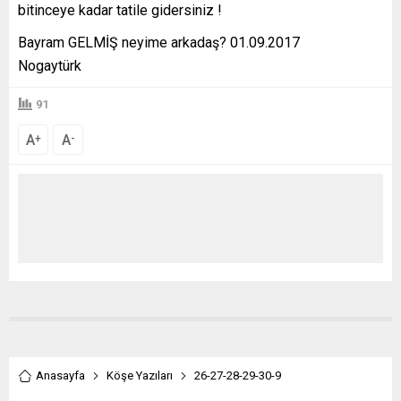
bitinceye kadar tatile gidersiniz !
Bayram GELMİŞ neyime arkadaş? 01.09.2017
Nogaytürk
91
A
A
+
-
Anasayfa
Köşe Yazıları
26-27-28-29-30-9