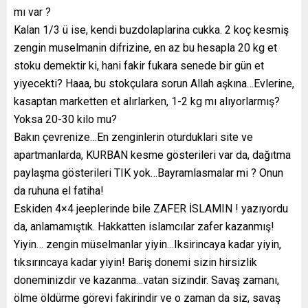
mı var ?
Kalan 1/3 ü ise, kendi buzdolaplarina cukka. 2 koç kesmiş
zengin muselmanin difrizine, en az bu hesapla 20 kg et
stoku demektir ki, hani fakir fukara senede bir gün et
yiyecekti? Haaa, bu stokçulara sorun Allah aşkına…Evlerine,
kasaptan marketten et alırlarken, 1-2 kg mı alıyorlarmış?
Yoksa 20-30 kilo mu?
Bakın çevrenize…En zenginlerin oturduklari site ve
apartmanlarda, KURBAN kesme gösterileri var da, dağıtma
paylaşma gösterileri TIK yok…Bayramlasmalar mi ? Onun
da ruhuna el fatiha!
Eskiden 4×4 jeeplerinde bile ZAFER İSLAMIN ! yazıyordu
da, anlamamıştık. Hakkatten islamcılar zafer kazanmış!
Yiyin… zengin müselmanlar yiyin…Iksirincaya kadar yiyin,
tıksırıncaya kadar yiyin! Bariş donemi sizin hirsizlik
doneminizdir ve kazanma…vatan sizindir. Savaş zamanı,
ölme öldürme görevi fakirindir ve o zaman da siz, savaş