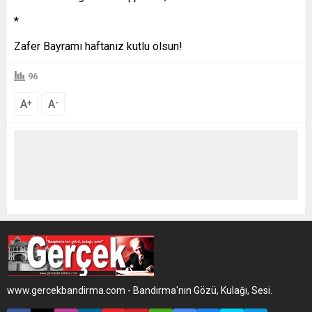
*
Zafer Bayramı haftanız kutlu olsun!
96
A
A
+
-
www.gercekbandirma.com - Bandırma'nın Gözü, Kulağı, Sesi.