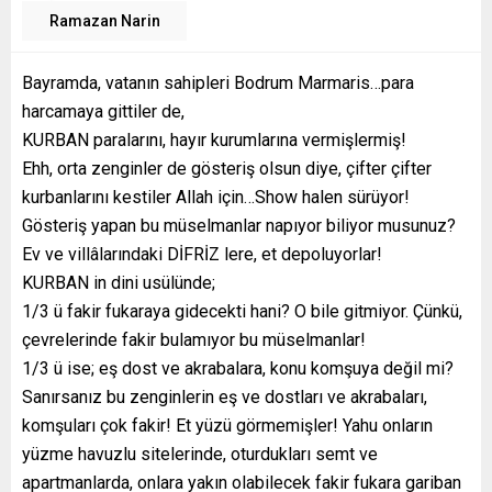
Ramazan Narin
Bayramda, vatanın sahipleri Bodrum Marmaris…para
harcamaya gittiler de,
KURBAN paralarını, hayır kurumlarına vermişlermiş!
Ehh, orta zenginler de gösteriş olsun diye, çifter çifter
kurbanlarını kestiler Allah için…Show halen sürüyor!
Gösteriş yapan bu müselmanlar napıyor biliyor musunuz?
Ev ve villâlarındaki DİFRİZ lere, et depoluyorlar!
KURBAN in dini usülünde;
1/3 ü fakir fukaraya gidecekti hani? O bile gitmiyor. Çünkü,
çevrelerinde fakir bulamıyor bu müselmanlar!
1/3 ü ise; eş dost ve akrabalara, konu komşuya değil mi?
Sanırsanız bu zenginlerin eş ve dostları ve akrabaları,
komşuları çok fakir! Et yüzü görmemişler! Yahu onların
yüzme havuzlu sitelerinde, oturdukları semt ve
apartmanlarda, onlara yakın olabilecek fakir fukara gariban