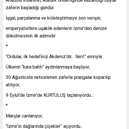
Anadolu insanının, Atatürk önderliğinde kazandığı büyük
zaferin başladığı gündür.
İşgal, parçalanma ve köleleştirmeye son verişin;
emperyalistlere uşaklık edenlerin İzmir’den denize
dökülmesinin ilk adımıdır.
*
“Ordular, ilk hedefiniz Akdeniz’dir… İleri!” emriyle:
Ülkenin “kara bahtı” aydınlanmaya başlıyor,
30 Ağustosta neticelenen zaferle prangalar koparılıp
atılıyor,
9 Eylül’de İzmir’de KURTULUŞ taçlanıyordu…
*
Marşlar canlanıyor,
“İzmir’in dağlarında çiçekler” açıyordu…