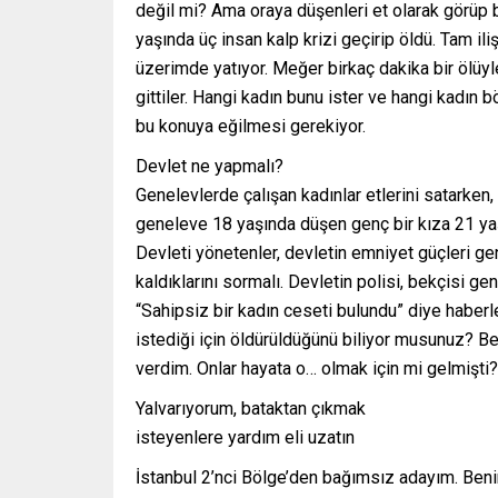
değil mi? Ama oraya düşenleri et olarak görüp
yaşında üç insan kalp krizi geçirip öldü. Tam il
üzerimde yatıyor. Meğer birkaç dakika bir ölüyl
gittiler. Hangi kadın bunu ister ve hangi kadın b
bu konuya eğilmesi gerekiyor.
Devlet ne yapmalı?
Genelevlerde çalışan kadınlar etlerini satarke
geneleve 18 yaşında düşen genç bir kıza 21 y
Devleti yönetenler, devletin emniyet güçleri gen
kaldıklarını sormalı. Devletin polisi, bekçisi g
“Sahipsiz bir kadın ceseti bulundu” diye haber
istediği için öldürüldüğünü biliyor musunuz? Be
verdim. Onlar hayata o… olmak için mi gelmişti?
Yalvarıyorum, bataktan çıkmak
isteyenlere yardım eli uzatın
İstanbul 2’nci Bölge’den bağımsız adayım. Beni