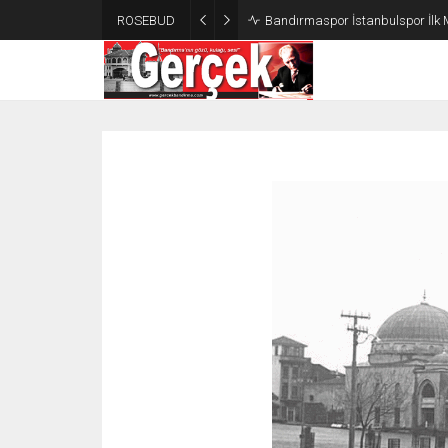
ROSEBUD
Bandırmaspor İstanbulspor İlk 