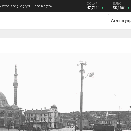
GRAM ALTIN
DOLAR
EURO
Maçta Karşılaşıyor. Saat Kaçta?
6.660,55
47,7111
55,1881