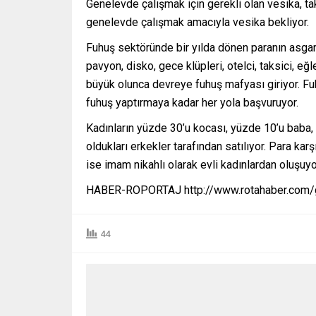
Genelevde çalışmak için gerekli olan vesika, ta
genelevde çalışmak amacıyla vesika bekliyor.
Fuhuş sektöründe bir yılda dönen paranın asgari 
pavyon, disko, gece klüpleri, otelci, taksici, eğ
büyük olunca devreye fuhuş mafyası giriyor. Fu
fuhuş yaptırmaya kadar her yola başvuruyor.
Kadınların yüzde 30’u kocası, yüzde 10’u baba, 
oldukları erkekler tarafından satılıyor. Para karş
ise imam nikahlı olarak evli kadınlardan oluşuyo
HABER-ROPORTAJ http://www.rotahaber.com/g
44