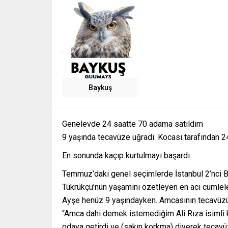
Baykuş
Genelevde 24 saatte 70 adama satıldım
9 yaşında tecavüze uğradı. Kocası tarafından 2
En sonunda kaçıp kurtulmayı başardı.
Temmuz’daki genel seçimlerde İstanbul 2’nci Bö
Tükrükçü’nün yaşamını özetleyen en acı cümleler
Ayşe henüz 9 yaşındayken. Amcasının tecavüzüne
“Amca dahi demek istemediğim Ali Rıza isimli ki
odaya getirdi ve (sakın korkma) diyerek tecavü