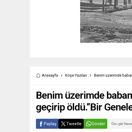
Anasayfa
Köşe Yazıları
Benim üzerimde babam y
Benim üzerimde babam 
geçirip öldü.”Bir Genel
Paylaş
Tweetle
Gönder