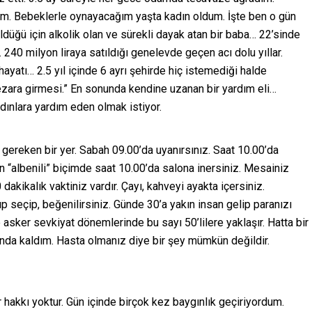
um. Bebeklerle oynayacağım yaşta kadın oldum. İşte ben o gün
düğü için alkolik olan ve sürekli dayak atan bir baba… 22’sinde
… 240 milyon liraya satıldığı genelevde geçen acı dolu yıllar.
ayatı… 2.5 yıl içinde 6 ayrı şehirde hiç istemediği halde
ezara girmesi.” En sonunda kendine uzanan bir yardım eli…
dınlara yardım eden olmak istiyor.
gereken bir yer. Sabah 09.00’da uyanırsınız. Saat 10.00’da
 En “albenili” biçimde saat 10.00’da salona inersiniz. Mesainiz
kikalık vaktiniz vardır. Çayı, kahveyi ayakta içersiniz.
ıp seçip, beğenilirsiniz. Günde 30’a yakın insan gelip paranızı
ve asker sevkiyat dönemlerinde bu sayı 50’lilere yaklaşır. Hatta bir
nda kaldım. Hasta olmanız diye bir şey mümkün değildir.
r hakkı yoktur. Gün içinde birçok kez baygınlık geçiriyordum.