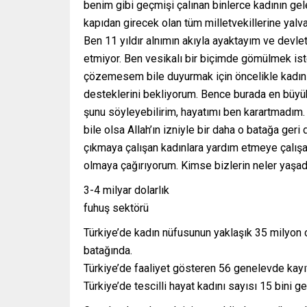
benim gibi geçmişi çalınan binlerce kadının ge
kapıdan girecek olan tüm milletvekillerine yalv
Ben 11 yıldır alnımın akıyla ayaktayım ve devl
etmiyor. Ben vesikalı bir biçimde gömülmek is
çözemesem bile duyurmak için öncelikle kadın
desteklerini bekliyorum. Bence burada en büy
şunu söyleyebilirim, hayatımı ben karartmadım
bile olsa Allah’ın izniyle bir daha o batağa ge
çıkmaya çalışan kadınlara yardım etmeye çalışaca
olmaya çağırıyorum. Kimse bizlerin neler yaşad
3-4 milyar dolarlık
fuhuş sektörü
Türkiye’de kadın nüfusunun yaklaşık 35 milyon c
batağında.
Türkiye’de faaliyet gösteren 56 genelevde kayıtl
Türkiye’de tescilli hayat kadını sayısı 15 bini g