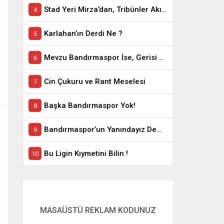
Stad Yeri Mirza’dan, Tribünler Akın’dan: Geriye Bakanlık Kaldı.
Karlahan’ın Derdi Ne ?
Mevzu Bandırmaspor İse, Gerisi Teferruattır
Cin Çukuru ve Rant Meselesi
Başka Bandırmaspor Yok!
Bandırmaspor’un Yanındayız Demekle Olmuyor!
Bu Ligin Kıymetini Bilin !
MASAÜSTÜ REKLAM KODUNUZ