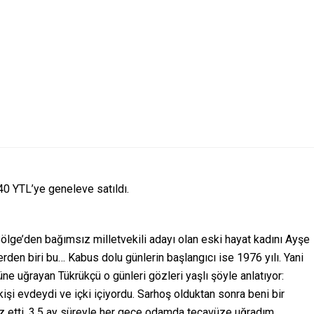
40 YTL’ye geneleve satıldı.
lge’den bağımsız milletvekili adayı olan eski hayat kadını Ayşe
den biri bu… Kabus dolu günlerin başlangıcı ise 1976 yılı. Yani
 uğrayan Tükrükçü o günleri gözleri yaşlı şöyle anlatıyor:
şi evdeydi ve içki içiyordu. Sarhoş olduktan sonra beni bir
z etti. 3.5 ay süreyle her gece odamda tecavüze uğradım.