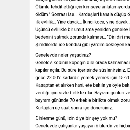
Ölümle tehdit ettiği için kimseye anlatamıyord
öldüm.” Sonrası ise… Kardeşleri kanala düşüp öl
ilk evlilik… Yine dayak… İkinci koca, yine dayak
Üçüncü evlilikle bir umut ama yeniden genelev h
bedenini satmak zorunda kalması… “Diri diri m
Şimdilerde ise kendisi gibi yardım bekleyen ka
Genelevde neler yaşadınız?
Genelev, kedinin köpeğin bile orada kalmaması 
kapılar açılır. Bu süre içerisinde süslenirsiniz.
gece 23.00’e kadardır, yemek yemek için 15-20 da
Kasaptan et alırken hani, ete bakılır ya öyle bak
verdiği için sizle birlikte olur. Bayram günleri 
bayram gününde 70 erkekle birlikte olmak zoru
Kürtajdan üç saat sonra işe dönersiniz.
Dinlenme günü, izin diye bir şey yok mu?
Genelevde çalışanlar yaşayan ölülerdir ve hiçbi