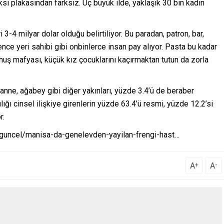
ksi plakasından farksız. Üç büyük ilde, yaklaşık 30 bin kadın
3-4 milyar dolar olduğu belirtiliyor. Bu paradan, patron, bar,
lence yeri sahibi gibi onbinlerce insan pay alıyor. Pasta bu kadar
huş mafyası, küçük kız çocuklarını kaçırmaktan tutun da zorla
anne, ağabey gibi diğer yakınları, yüzde 3.4’ü de beraber
ılığı cinsel ilişkiye girenlerin yüzde 63.4’ü resmi, yüzde 12.2’si
r.
uncel/manisa-da-genelevden-yayilan-frengi-hast…
A
A
+
-