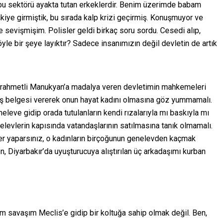
 bu sektörü ayakta tutan erkeklerdir. Benim üzerimde babam
işkiye girmiştik, bu sırada kalp krizi geçirmiş. Konuşmuyor ve
e sevişmişim. Polisler geldi birkaç soru sordu. Cesedi alıp,
öyle bir şeye layıktır? Sadece insanımızın değil devletin de artık
n, rahmetli Manukyan’a madalya veren devletimin mahkemeleri
aş belgesi vererek onun hayat kadını olmasına göz yummamalı.
eleve gidip orada tutulanların kendi rızalarıyla mı baskıyla mı
enelevlerin kapısında vatandaşlarının satılmasına tanık olmamalı.
ler yaparsınız, o kadınların birçoğunun genelevden kaçmak
n, Diyarbakır’da uyuşturucuya alıştırılan üç arkadaşımı kurban
m savaşım Meclis’e gidip bir koltuğa sahip olmak değil. Ben,