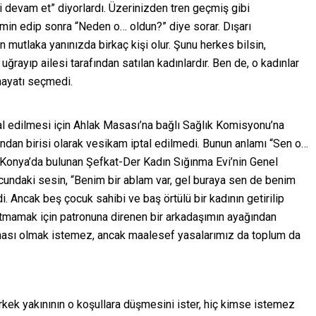
di devam et” diyorlardı. Üzerinizden tren geçmiş gibi
tmin edip sonra “Neden o… oldun?” diye sorar. Dışarı
 mutlaka yanınızda birkaç kişi olur. Şunu herkes bilsin,
rayıp ailesi tarafından satılan kadınlardır. Ben de, o kadınlar
hayatı seçmedi.
l edilmesi için Ahlak Masası’na bağlı Sağlık Komisyonu’na
dan birisi olarak vesikam iptal edilmedi. Bunun anlamı “Sen o…
Konya’da bulunan Şefkat-Der Kadın Sığınma Evi’nin Genel
ucundaki sesin, “Benim bir ablam var, gel buraya sen de benim
. Ancak beş çocuk sahibi ve baş örtülü bir kadının getirilip
atmamak için patronuna direnen bir arkadaşımın ayağından
anası olmak istemez, ancak maalesef yasalarımız da toplum da
erkek yakınının o koşullara düşmesini ister, hiç kimse istemez