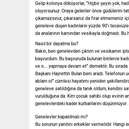
Gelip kolonya döküyorlar, “Hiçbir şeyin yok, ha
oluyorsunuz. Oraya gelenler önce güdülerini ta
çıkamazsınız, çıkarsanız da firar etmemeniz için
geneleve düşen kadınların yüzde 90’ı tecavüze uğ
da analarının karnından vesikayla doğmadı. Bu 
Nasıl bir dayatma bu?
Bakın, ben genelevden çıktım ve vesikamın ipta
başvurdum. Bu başvuruda bulunan binlerce kadın
ve o…. yapmaya devam et” demektir. Bu sırada 
Başkanı Hayrettin Bulan beni aradı. Telefonun 
ablam ol” cümlesi hayatımı yeniden şekillendirdi
geneleve satıldığına da tanık oldum, kendini s
vurulduğuna da. Kim çocuk sahibi olup evinin 
genelevlerdeki kader kurbanlarını düşünmüyor.
Genelevler kapatılmalı mı?
Bu sorunun yanıtını erkekler vermelidir. Hangi 