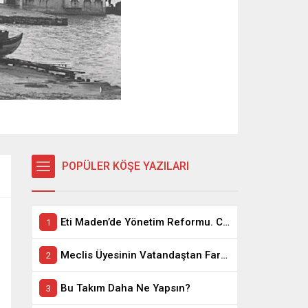
POPÜLER KÖŞE YAZILARI
Eti Maden’de Yönetim Reformu. CEO Modeli’nde Kadro / Taşeron İşçilik Ayrımı Kalkıyor
Meclis Üyesinin Vatandaştan Farkı Ne ?
Bu Takım Daha Ne Yapsın?