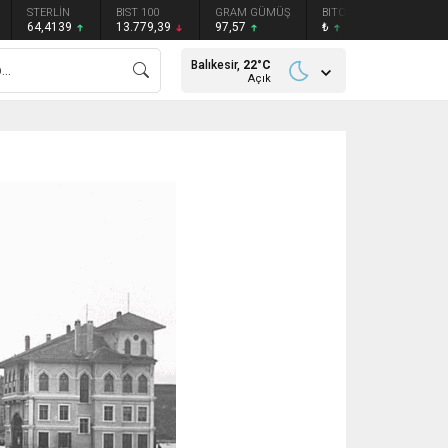
STERLİN
BIST 100
GRAM GÜMÜŞ
BITCOIN
ETHEREU
64,4139
13.779,39
97,57
₺
₺
Balıkesir,
22
°C
Açık