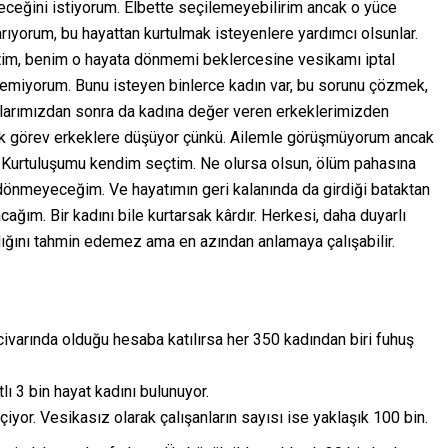
leceğini istiyorum. Elbette seçilemeyebilirim ancak o yüce
arıyorum, bu hayattan kurtulmak isteyenlere yardımcı olsunlar.
etim, benim o hayata dönmemi beklercesine vesikamı iptal
temiyorum. Bunu isteyen binlerce kadın var, bu sorunu çözmek,
larımızdan sonra da kadına değer veren erkeklerimizden
ük görev erkeklere düşüyor çünkü. Ailemle görüşmüyorum ancak
. Kurtuluşumu kendim seçtim. Ne olursa olsun, ölüm pahasına
ri dönmeyeceğim. Ve hayatımın geri kalanında da girdiği bataktan
ğım. Bir kadını bile kurtarsak kârdır. Herkesi, daha duyarlı
ığını tahmin edemez ama en azından anlamaya çalışabilir.
ivarında olduğu hesaba katılırsa her 350 kadından biri fuhuş
ı 3 bin hayat kadını bulunuyor.
eçiyor. Vesikasız olarak çalışanların sayısı ise yaklaşık 100 bin.