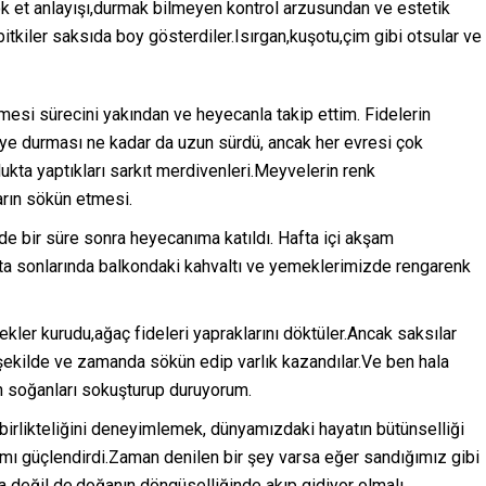
k et anlayışı,durmak bilmeyen kontrol arzusundan ve estetik
itkiler saksıda boy gösterdiler.Isırgan,kuşotu,çim gibi otsular ve
mesi sürecini yakından ve heyecanla takip ettim. Fidelerin
 durması ne kadar da uzun sürdü, ancak her evresi çok
ukta yaptıkları sarkıt merdivenleri.Meyvelerin renk
arın sökün etmesi.
de bir süre sonra heyecanıma katıldı. Hafta içi akşam
a sonlarında balkondaki kahvaltı ve yemeklerimizde rengarenk
ekler kurudu,ağaç fideleri yapraklarını döktüler.Ancak saksılar
 şekilde ve zamanda sökün edip varlık kazandılar.Ve ben hala
n soğanları sokuşturup duruyorum.
birlikteliğini deneyimlemek, dünyamızdaki hayatın bütünselliği
ığımı güçlendirdi.Zaman denilen bir şey varsa eğer sandığımız gibi
a değil de,doğanın döngüselliğinde akıp gidiyor olmalı.