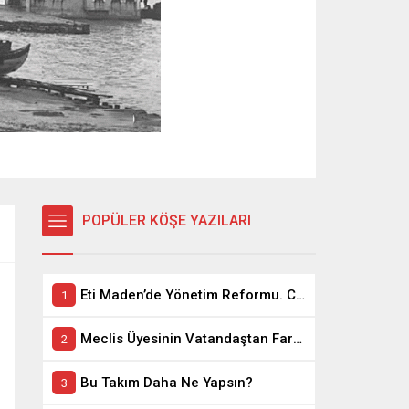
POPÜLER KÖŞE YAZILARI
Eti Maden’de Yönetim Reformu. CEO Modeli’nde Kadro / Taşeron İşçilik Ayrımı Kalkıyor
Meclis Üyesinin Vatandaştan Farkı Ne ?
Bu Takım Daha Ne Yapsın?