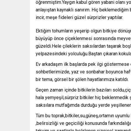
öğrenmiştim.Yaygın kabul gören yabani olanı yo
anlayıştan kaynaklı sanırım. Hiç beklemediğim b
incir, meşe fideleri güzel sürprizler yaptılar.
Ektiğim tohumların yeşerip olgun bitkiye dönüş
büyüyüp önce çiçeklenmesi sonrasında meyveye
güzeldi.Hele çileklerin saksılardan taşarak boşl
yelpazesindeki yolculuğu.Baştan çıkaran kokul
Ev arkadaşım ilk başlarda pek ilgi göstermese 
sohbetlerimizde, yaz ve sonbahar boyunca haft
bir tema, görsel bir şölen hayatlarımıza katıldı.
Geçen zaman içinde bitkilerin bazıları soldu,çiç
hala yemyeşil,sürpriz bitkiler hiç beklenmedik
saksılara mutfağımda durduğu yerde yeşillene
Tüm bu toprak,bitkiler,su,güneş,ortamın uyumlu 
,belirsizliği ve geçiciliği konusunda farkındal
takvim ve saatlerle belirlenen çizgisel zamand