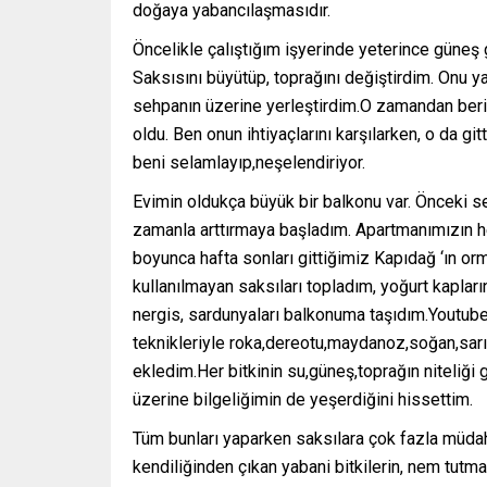
doğaya yabancılaşmasıdır.
Öncelikle çalıştığım işyerinde yeterince güne
Saksısını büyütüp, toprağını değiştirdim. Onu 
sehpanın üzerine yerleştirdim.O zamandan beri
oldu. Ben onun ihtiyaçlarını karşılarken, o da g
beni selamlayıp,neşelendiriyor.
Evimin oldukça büyük bir balkonu var. Önceki se
zamanla arttırmaya başladım. Apartmanımızın h
boyunca hafta sonları gittiğimiz Kapıdağ ‘ın o
kullanılmayan saksıları topladım, yoğurt kapla
nergis, sardunyaları balkonuma taşıdım.Youtub
teknikleriyle roka,dereotu,maydanoz,soğan,sarı
ekledim.Her bitkinin su,güneş,toprağın niteliği g
üzerine bilgeliğimin de yeşerdiğini hissettim.
Tüm bunları yaparken saksılara çok fazla müd
kendiliğinden çıkan yabani bitkilerin, nem tutma