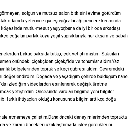
ş görmeyen, solgun ve mutsuz salon bitkisini evime götürdüm.
yatak odamda yeterince güneş ışığı alacağı pencere kenarında
 köşesinde mutlu-mesut yaşıyor,bana da iyi bir oda arkadaşı
ittikçe çoğalan parlak koyu yeşil yapraklarıyla her akşam ve sabah
nelerden birkaç saksıda bitki,çiçek yetiştirmiştim. Saksıları
emen önündeki çiçekçiden çiçek,fide ve tohumlar aldım.Yaz
rmanlık bölgelerinden toprak ve keçi gübresi aldım. Çevremdeki
rını değerlendirdim. Doğada ve yaşadığım şehirde bulduğum nane,
e’da izlediğim videolardan esinlenerek değişik üretme
msak yetiştirdim. Öncesinde varolan bilgime yeni bilgiler
ibi farklı ihtiyaçları olduğu konusunda bilgim arttıkça doğa
ahale etmemeye çalıştım.Daha önceki deneyimlerimden toprakta
da ve zararlı böcekleri uzaklaştırmada işlev gördüklerini