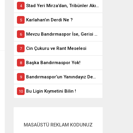
Stad Yeri Mirza’dan, Tribünler Akın’dan: Geriye Bakanlık Kaldı.
Karlahan’ın Derdi Ne ?
Mevzu Bandırmaspor İse, Gerisi Teferruattır
Cin Çukuru ve Rant Meselesi
Başka Bandırmaspor Yok!
Bandırmaspor’un Yanındayız Demekle Olmuyor!
Bu Ligin Kıymetini Bilin !
MASAÜSTÜ REKLAM KODUNUZ