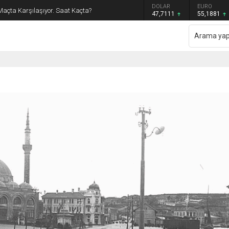
GRAM ALTIN
DOLAR
EURO
Maçta Karşılaşıyor. Saat Kaçta?
6.660,55
47,7111
55,1881