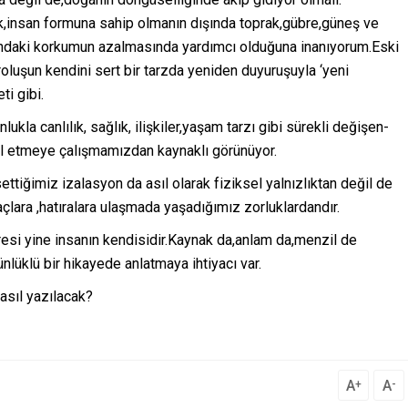
,insan formuna sahip olmanın dışında toprak,gübre,güneş ve
ndaki korkumun azalmasında yardımcı olduğuna inanıyorum.Eski
oluşun kendini sert bir tarzda yeniden duyuruşuyla ‘yeni
i gibi.
ukla canlılık, sağlık, ilişkiler,yaşam tarzı gibi sürekli değişen-
l etmeye çalışmamızdan kaynaklı görünüyor.
ttiğimiz izalasyon da asıl olarak fiziksel yalnızlıktan değil de
açlara ,hatıralara ulaşmada yaşadığımız zorluklardandır.
esi yine insanın kendisidir.Kaynak da,anlam da,menzil de
ünlüklü bir hikayede anlatmaya ihtiyacı var.
asıl yazılacak?
A
A
+
-