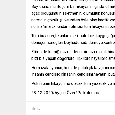
Böylesine muhteşem bir hikayenin içinde olmak
ağaç olduğumu hissetmenin, ölümlülük konusu
normalin çözülüşü ve zaten öyle olan kaotik var
normal’in arz-ı endam etmesi tüm hikayenin özet
Tüm bu süreçte anladım ki, patolojik kaygı çoğunl
dönüşen süreçleri beyhude sabitlemeye,kontro
Etimizde kemiğimizde derin bir sızı olarak hisse
bizi biz yapan değerlere,ilişkilere,hayallere,am
Hem izalasyonun, hem de patalojik kaygının çar
insanın kendisidir.İnsanın kendisini,hayatını büt
Peki;senin hikayen ne olacak ,kim yazacak ve n
28-12-2020/Aygün Özer/Psikoterapist
49