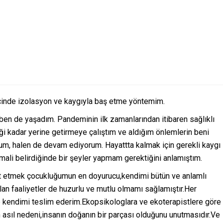
cinde izolasyon ve kaygıyla baş etme yöntemim.
 ben de yaşadım. Pandeminin ilk zamanlarından itibaren sağlıklı
ği kadar yerine getirmeye çalıştım ve aldığım önlemlerin beni
dum, halen de devam ediyorum. Hayattta kalmak için gerekli kaygı
mali belirdiğinde bir şeyler yapmam gerektiğini anlamıştım.
at etmek çocukluğumun en doyurucu,kendimi bütün ve anlamlı
ılan faaliyetler de huzurlu ve mutlu olmamı sağlamıştır.Her
rine kendimi teslim ederim.Ekopsikologlara ve ekoterapistlere göre
n asıl nedeni,insanın doğanın bir parçası olduğunu unutmasıdır.Ve