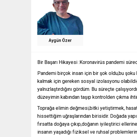
Aygün Özer
Bir Başarı Hikayesi :Koronavirüs pandemi süre
Pandemi birçok insan için bir şok oldu,bu şoku
kalmak için gereken sosyal izolasyonu olabildi
yalnızlaştırdığını gördüm. Bu süreçte çalışıyor
düzeyimin kabından taşıp kontrolden çıkma ihti
Toprağa elimin değmesi,bitki yetiştirmek, has
hissettiğim uğraşlarından birisidir. Doğada yap
fırsatta doğaya çıkıp,doğanın iyileştirici elle
insanın yaşadığı fiziksel ve ruhsal problemleri