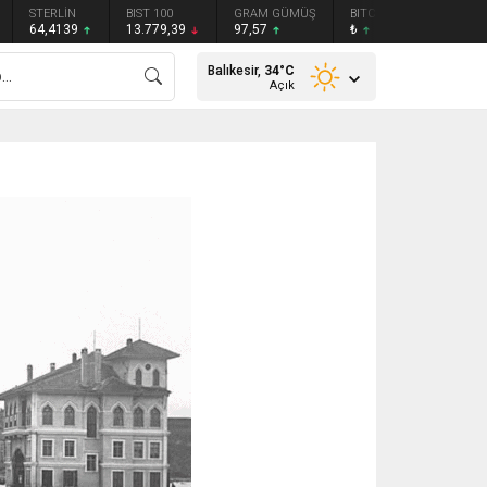
STERLİN
BIST 100
GRAM GÜMÜŞ
BITCOIN
ETHEREU
64,4139
13.779,39
97,57
₺
₺
Balıkesir,
34
°C
Açık