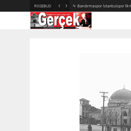
ROSEBUD
Bandırmaspor İstanbulspor İlk 