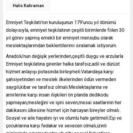
Halis Kahraman
Emniyet Teşkilatı’nın kuruluşunun 179’uncu yıl dönümü
dolayısıyla, emniyet teşkilatının çeşitli birimlerde fiilen 30
yıl görev yapmış emekli bir emniyet mensubu olarak
meslektaşlarımdan beklentilerimi sıralamak istiyorum.
Anadolu’nun değişik yerlerinden,çeşitli duygu ve arzularla
Emniyet teşkilatına girenler halka tarafsız,adil ve dürüst
hizmet anlayışı potasında birleşmeli.Vatandaşa karşı
şahsiyetinden ve meslek ilkelerinden ödün vermeden
saygılı,kibar ve tarafsız olmalı.Meslektaşlarına ve
amirlerine karşı insan ilişkileri ön planda dedikodu
yapmayan,mesleğini ve işini seven,mesai saatlarinin her
dakikasını ülkesine hizmet için harcayan bireyler olmalı..
Sosyal ve aile hayatını iyi ve olumlu hale getirmeli.Eşi ve
çocuklarına karşı fedakar ve sevecen olmalı,izinli