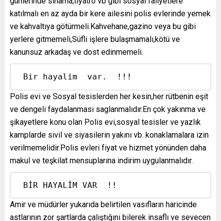
günlerinde sinama,tiyatro vb gibi sosyal faliyetlere
katılmalı en az ayda bir kere ailesini polis evlerinde yemek
ve kahvaltıya götürmeli.Kahvehane,gazino veya bu gibi
yerlere gitmemeli,Süfli işlere bulaşmamalı,kötü ve
kanunsuz arkadaş ve dost edinmemeli.
 Bir hayalim  var.  !!!
Polis evi ve Sosyal tesislerden her kesin,her rütbenin eşit
ve dengeli faydalanması saglanmalıdır.En çok yakınma ve
şikayetlere konu olan Polis evi,sosyal tesisler ve yazlık
kamplarde sivil ve siyasilerin yakını vb. konaklamalara izin
verilmemelidir.Polis evleri fiyat ve hizmet yönünden daha
makul ve teşkilat mensuplarına indirim uygulanmalıdır.
 BİR HAYALİM VAR  !! 
Amir ve müdürler yukarıda belirtilen vasıfların haricinde
astlarının zor şartlarda çalıştığını bilerek insaflı ve sevecen