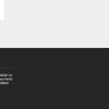
klidir ve
ma metni
llikler