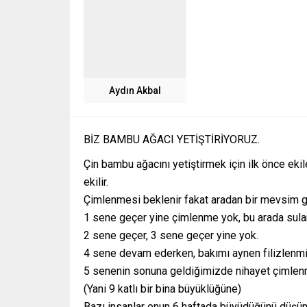
Aydın Akbal
BİZ BAMBU AĞACI YETİŞTİRİYORUZ.
Çin bambu ağacını yetiştirmek için ilk önce ekil
ekilir.
Çimlenmesi beklenir fakat aradan bir mevsim 
1 sene geçer yine çimlenme yok, bu arada su
2 sene geçer, 3 sene geçer yine yok.
4 sene devam ederken, bakımı aynen filizlenmi
5 senenin sonuna geldiğimizde nihayet çimlenme
(Yani 9 katlı bir bina büyüklüğüne)
Bazı insanlar onun 6 haftada büyüdüğünü düşünürle