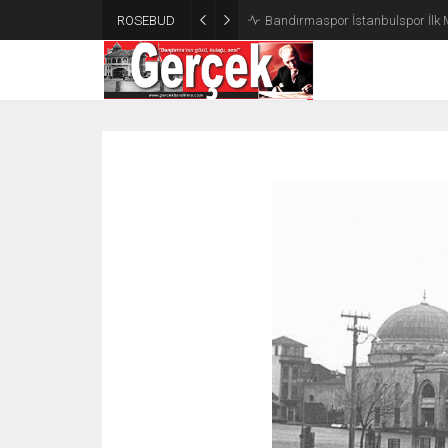
ROSEBUD
Bandırmaspor İstanbulspor İlk 