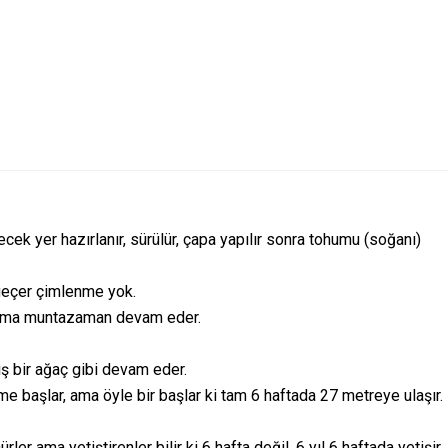
ecek yer hazırlanır, sürülür, çapa yapılır sonra tohumu (soğanı)
geçer çimlenme yok.
lama muntazaman devam eder.
ş bir ağaç gibi devam eder.
 başlar, ama öyle bir başlar ki tam 6 haftada 27 metreye ulaşır.
r ama yetiştirenler bilir ki 6 hafta değil, 6 yıl 6 haftada yetişir.