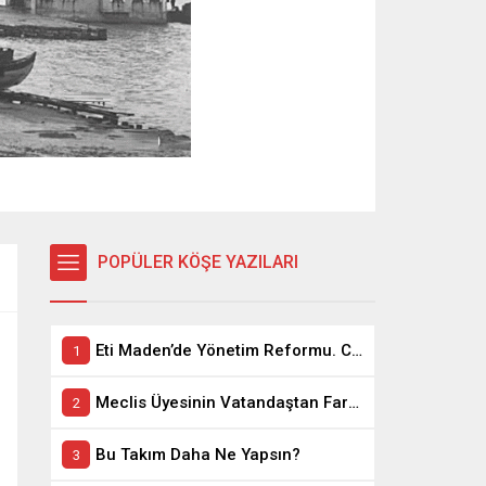
POPÜLER KÖŞE YAZILARI
Eti Maden’de Yönetim Reformu. CEO Modeli’nde Kadro / Taşeron İşçilik Ayrımı Kalkıyor
Meclis Üyesinin Vatandaştan Farkı Ne ?
Bu Takım Daha Ne Yapsın?