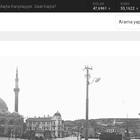
GRAM ALTIN
DOLAR
EURO
Maçta Karşılaşıyor. Saat Kaçta?
6.655,83
47,6961
55,1622