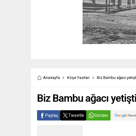
Anasayfa
Köşe Yazıları
Biz Bambu ağacı yetişt
Biz Bambu ağacı yetişt
Paylaş
Tweetle
Gönder