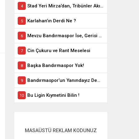
Stad Yeri Mirza’dan, Tribünler Akın’dan: Geriye Bakanlık Kaldı.
Karlahan’ın Derdi Ne ?
Mevzu Bandırmaspor İse, Gerisi Teferruattır
Cin Çukuru ve Rant Meselesi
Başka Bandırmaspor Yok!
Bandırmaspor’un Yanındayız Demekle Olmuyor!
Bu Ligin Kıymetini Bilin !
MASAÜSTÜ REKLAM KODUNUZ