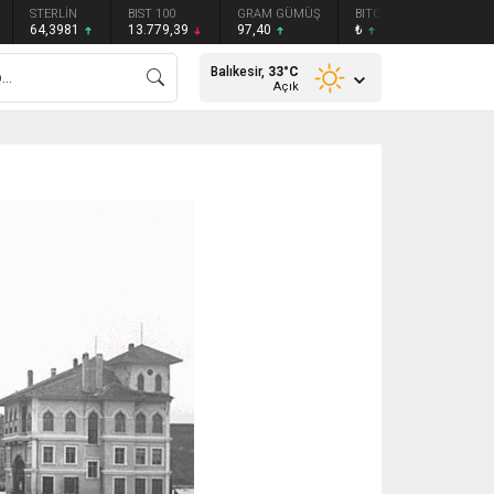
STERLİN
BIST 100
GRAM GÜMÜŞ
BITCOIN
ETHEREU
64,3981
13.779,39
97,40
₺
₺
Balıkesir,
33
°C
Açık