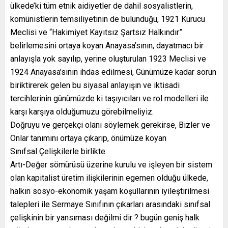
ülkede’ki tüm etnik aidiyetler de dahil sosyalistlerin,
komünistlerin temsiliyetinin de bulunduğu, 1921 Kurucu
Meclisi ve “Hakimiyet Kayıtsız Şartsız Halkındır”
belirlemesini ortaya koyan Anayasa’sının, dayatmacı bir
anlayışla yok sayılıp, yerine oluşturulan 1923 Meclisi ve
1924 Anayasa’sının ihdas edilmesi, Günümüze kadar sorun
biriktirerek gelen bu siyasal anlayışın ve iktisadi
tercihlerinin günümüzde ki taşıyıcıları ve rol modelleri ile
karşı karşıya olduğumuzu görebilmeliyiz.
Doğruyu ve gerçekçi olanı söylemek gerekirse, Bizler ve
Onlar tanımını ortaya çıkarıp, önümüze koyan
Sınıfsal Çelişkilerle birlikte.
Artı-Değer sömürüsü üzerine kurulu ve işleyen bir sistem
olan kapitalist üretim ilişkilerinin egemen olduğu ülkede,
halkın sosyo-ekonomik yaşam koşullarının iyileştirilmesi
talepleri ile Sermaye Sınıfının çıkarları arasındaki sınıfsal
çelişkinin bir yansıması değilmi dir ? bugün geniş halk