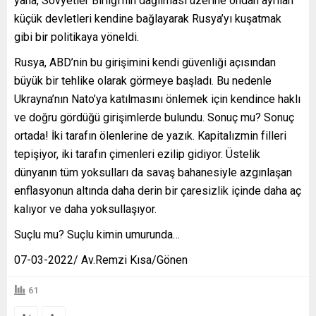
yana, Sovyetler Birliği’nin dağılması üzerine ondan ayrılan
küçük devletleri kendine bağlayarak Rusya’yı kuşatmak
gibi bir politikaya yöneldi.
Rusya, ABD’nin bu girişimini kendi güvenliği açısından
büyük bir tehlike olarak görmeye başladı. Bu nedenle
Ukrayna’nın Nato’ya katılmasını önlemek için kendince haklı
ve doğru gördüğü girişimlerde bulundu. Sonuç mu? Sonuç
ortada! İki tarafın ölenlerine de yazık. Kapitalızmin filleri
tepişiyor, iki tarafın çimenleri ezilip gidiyor. Üstelik
dünyanın tüm yoksulları da savaş bahanesiyle azgınlaşan
enflasyonun altında daha derin bir çaresizlik içinde daha aç
kalıyor ve daha yoksullaşıyor.
Suçlu mu? Suçlu kimin umurunda…
07-03-2022/ Av.Remzi Kısa/Gönen
61