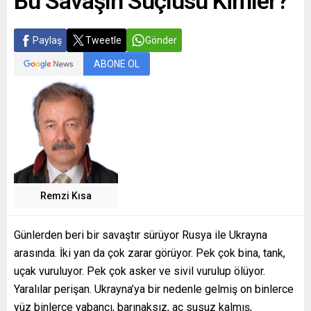
Bu Savaşın Suçlusu Kimler?
Paylaş
Tweetle
Gönder
ABONE OL
Remzi Kısa
Günlerden beri bir savaştır sürüyor Rusya ile Ukrayna
arasında. İki yan da çok zarar görüyor. Pek çok bina, tank,
uçak vuruluyor. Pek çok asker ve sivil vurulup ölüyor.
Yaralılar perişan. Ukrayna’ya bir nedenle gelmiş on binlerce
yüz binlerce yabancı, barınaksız, aç susuz kalmış,