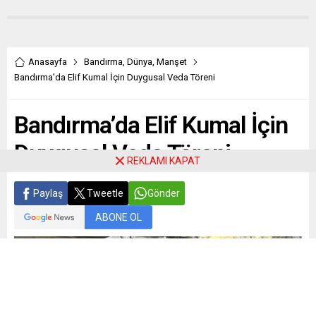
Anasayfa
Bandırma
,
Dünya
,
Manşet
Bandırma’da Elif Kumal İçin Duygusal Veda Töreni
Bandırma’da Elif Kumal İçin
Duygusal Veda Töreni
REKLAMI KAPAT
Paylaş
Tweetle
Gönder
ABONE OL