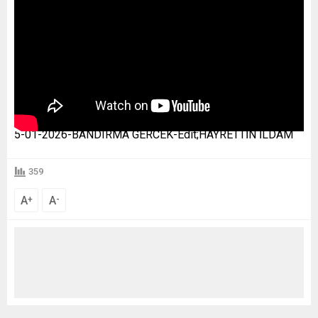
5-01-2026-BANDIRMA GERCEK-Edit;HAYRETTİN İLDAM
359
A
A
+
-