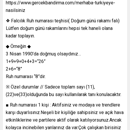
https://www.gercekbandirma.com/merhaba-turkiyeye-
nasilsiniz
❖ Falcılık Ruh numarası teşhisi( Doğum günü rakamı falı)
Lütfen doğum günü rakamlarını hepsi tek haneli olana
kadar toplayın.
◆ Örneğin ◆
3 Nisan 1990’da doğmuş olsaydınız…
1+9+9+0+4+3=“26”
2+6=“8”
Ruh numarası “8”dir.
※ Özel durumlar // Sadece toplam sayı (11),
(22)ve(33)olduğunda bu sayı kullanılarak tanı konulacaktır.
■ Ruh numarası 1 kişi : Aktifsiniz ve modaya ve trendlere
karşı duyarlısınız.Neşeli bir kişiliğe sahipsiniz ve açık hava
etkinliklerine ve partilere aktif olarak katılıyorsunuz.Ancak
kolayca incinebilen yanlarınız da var.Çok çalışkan birisiniz