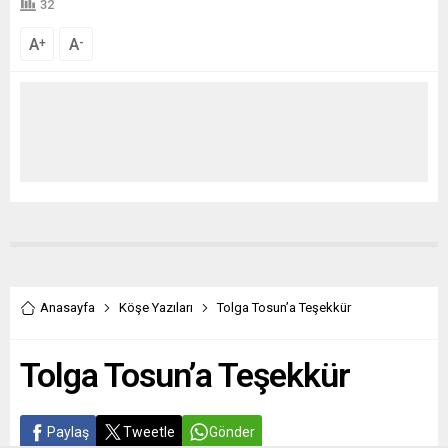
32
A
A
+
-
Anasayfa
Köşe Yazıları
Tolga Tosun’a Teşekkür
Tolga Tosun’a Teşekkür
Paylaş
Tweetle
Gönder