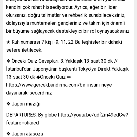
kendini çok rahat hissediyordur. Ayrıca, eğer bir lider
olursanız, doğru talimatlar ve rehberlik sunabileceksiniz,
dolayısıyla muhtemelen gençleriniz ve takım için önemli
bir büyüme sağlayacak destekleyici bir rol oynayacaksınız.
★ Ruh numarası 7 kişi -9, 11, 22 Bu teşhisler bir dahaki
sefere iletilecek.
❖ Önceki Quiz Cevapları: 3. Yaklaşık 13 saat 30 dk //
İstanbul’dan Japonya’nın başkenti Tokyo’ya Direkt Yaklaşık
13 saat 30 dk ◆Önceki Quiz ⇒
https://www.gercekbandirma.com/bir-insani-neye-
dayanarak-secerdiniz
❖ Japon müziği
DEPARTURES: By globe https://youtu.be/qdf2m49edGw?
feature=shared
❖ Japon atasözü