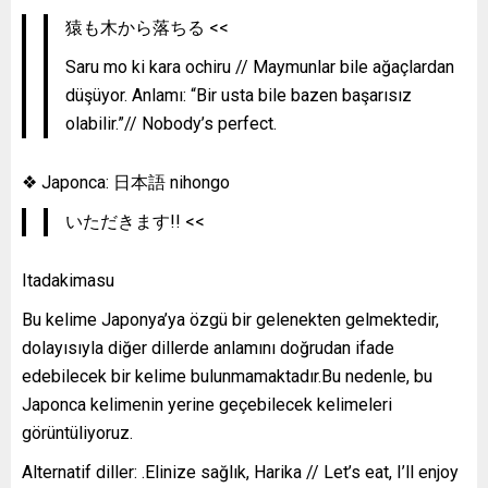
猿も木から落ちる <<
Saru mo ki kara ochiru // Maymunlar bile ağaçlardan
düşüyor. Anlamı: “Bir usta bile bazen başarısız
olabilir.”// Nobody’s perfect.
❖ Japonca: 日本語 nihongo
いただきます!! <<
Itadakimasu
Bu kelime Japonya’ya özgü bir gelenekten gelmektedir,
dolayısıyla diğer dillerde anlamını doğrudan ifade
edebilecek bir kelime bulunmamaktadır.Bu nedenle, bu
Japonca kelimenin yerine geçebilecek kelimeleri
görüntüliyoruz.
Alternatif diller: .Elinize sağlık, Harika // Let’s eat, I’ll enjoy