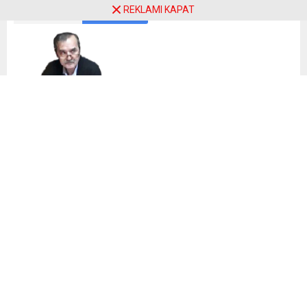
REKLAMI KAPAT
ABONE OL
Ramazan Narin
2019-2024 BANDIRMA BELEDİYE BAŞKANI…
2019 Seçimlerinde ; CHP ve Millet İttifakının Adayı olarak,
seçimlere giren Tolga TOSUN u desteklemiş ve bunu,
deklare de etmiştim. Kazanmasından da… mutlu olmuştum.
Öğretmenlik hayatımdan geliyor herhalde, gençlerin bu
görevlerde yer almaları, beni hep sevindirmiş,
umutlandırmış ve heyecanlandırmıştır. Tolga TOSUN şimdi