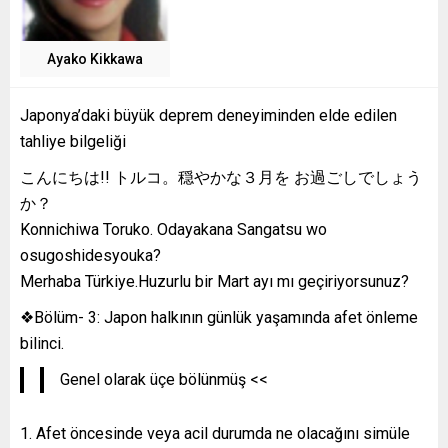
Ayako Kikkawa
Japonya’daki büyük deprem deneyiminden elde edilen
tahliye bilgeliği
こんにちは!! トルコ。穏やかな３月を お過ごしでしょう
か？
Konnichiwa Toruko. Odayakana Sangatsu wo
osugoshidesyouka?
Merhaba Türkiye.Huzurlu bir Mart ayı mı geçiriyorsunuz?
❖Bölüm- 3: Japon halkının günlük yaşamında afet önleme
bilinci.
Genel olarak üçe bölünmüş <<
Afet öncesinde veya acil durumda ne olacağını simüle