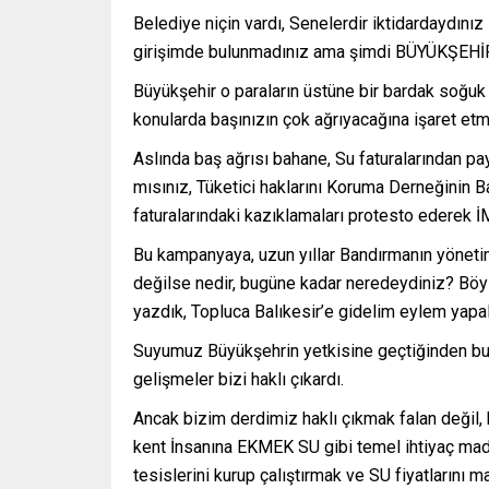
Belediye niçin vardı, Senelerdir iktidardaydın
girişimde bulunmadınız ama şimdi BÜYÜKŞEHİRD
Büyükşehir o paraların üstüne bir bardak soğuk
konularda başınızın çok ağrıyacağına işaret etmi
Aslında baş ağrısı bahane, Su faturalarından p
mısınız, Tüketici haklarını Koruma Derneğinin Ba
faturalarındaki kazıklamaları protesto ederek 
Bu kampanyaya, uzun yıllar Bandırmanın yönet
değilse nedir, bugüne kadar neredeydiniz? Böyle
yazdık, Topluca Balıkesir’e gidelim eylem yapa
Suyumuz Büyükşehrin yetkisine geçtiğinden buy
gelişmeler bizi haklı çıkardı.
Ancak bizim derdimiz haklı çıkmak falan değil
kent İnsanına EKMEK SU gibi temel ihtiyaç mad
tesislerini kurup çalıştırmak ve SU fiyatlarını