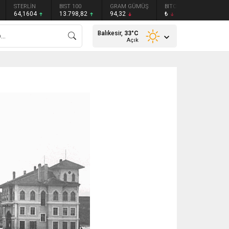
STERLİN
BIST 100
GRAM GÜMÜŞ
BITCOIN
ETHEREU
64,1604
13.798,82
94,32
₺
₺
Balıkesir,
33
°C
Açık