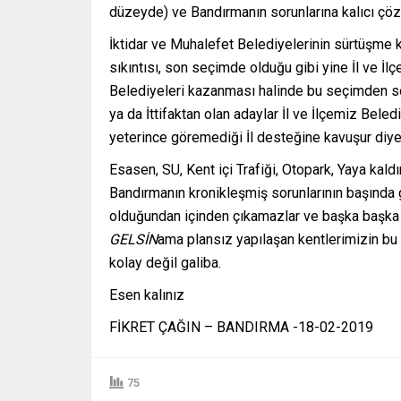
düzeyde) ve Bandırmanın sorunlarına kalıcı çöz
İktidar ve Muhalefet Belediyelerinin sürtüşme k
sıkıntısı, son seçimde olduğu gibi yine İl ve İlç
Belediyeleri kazanması halinde bu seçimden so
ya da İttifaktan olan adaylar İl ve İlçemiz Bel
yeterince göremediği İl desteğine kavuşur diy
Esasen, SU, Kent içi Trafiği, Otopark, Yaya kald
Bandırmanın kronikleşmiş sorunlarının başında ge
olduğundan içinden çıkamazlar ve başka başka ç
GELSİN
ama plansız yapılaşan kentlerimizin b
kolay değil galiba.
Esen kalınız
FİKRET ÇAĞIN – BANDIRMA -18-02-2019
75