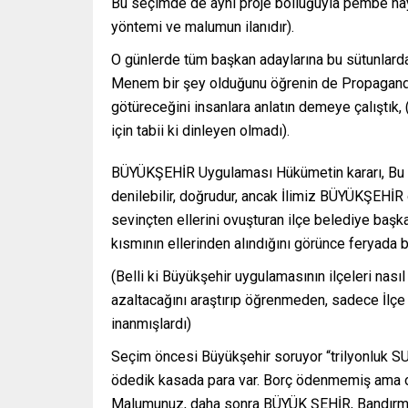
Bu seçimde de aynı proje bolluğuyla pembe hay
yöntemi ve malumun ilanıdır).
O günlerde tüm başkan adaylarına bu sütunlar
Menem bir şey olduğunu öğrenin de Propagand
götüreceğini insanlara anlatın demeye çalıştık
için tabii ki dinleyen olmadı).
BÜYÜKŞEHİR Uygulaması Hükümetin kararı, Bu no
denilebilir, doğrudur, ancak İlimiz BÜYÜKŞEHİR o
sevinçten ellerini ovuşturan ilçe belediye başkanl
kısmının ellerinden alındığını görünce feryada b
(Belli ki Büyükşehir uygulamasının ilçeleri nasıl
azaltacağını araştırıp öğrenmeden, sadece İlçe 
inanmışlardı)
Seçim öncesi Büyükşehir soruyor “trilyonluk SU 
ödedik kasada para var. Borç ödenmemiş ama o za
Malumunuz, daha sonra BÜYÜK ŞEHİR, Bandırmanı