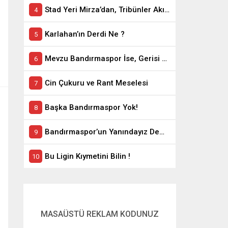
Stad Yeri Mirza’dan, Tribünler Akın’dan: Geriye Bakanlık Kaldı.
Karlahan’ın Derdi Ne ?
Mevzu Bandırmaspor İse, Gerisi Teferruattır
Cin Çukuru ve Rant Meselesi
Başka Bandırmaspor Yok!
Bandırmaspor’un Yanındayız Demekle Olmuyor!
Bu Ligin Kıymetini Bilin !
MASAÜSTÜ REKLAM KODUNUZ