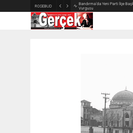
Bandırma’da Yeni Parti İlçe Başk
ROSEBUD
Vurgusu