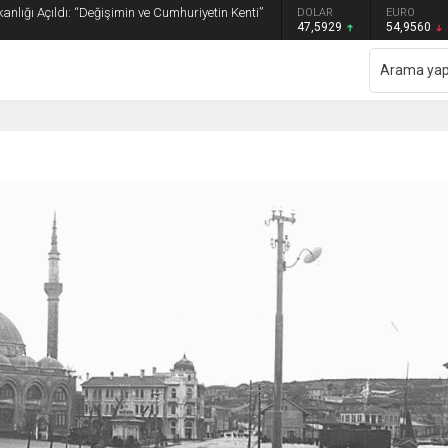
anlığı Açıldı: “Değişimin ve Cumhuriyetin Kenti”
GRAM ALTIN
DOLAR
EURO
6.493,17
47,5929
54,9560