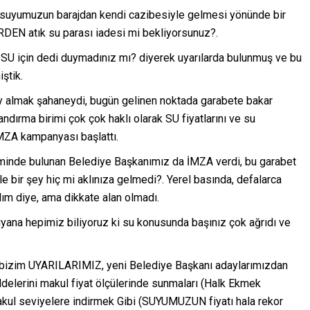
ız suyumuzun barajdan kendi cazibesiyle gelmesi yönünde bir
EN atık su parası iadesi mi bekliyorsunuz?.
 SU için dedi duymadınız mı? diyerek uyarılarda bulunmuş ve bu
ştik.
ay almak şahaneydi, bugün gelinen noktada garabete bakar
ndırma birimi çok çok haklı olarak SU fiyatlarını ve su
İMZA kampanyası başlattı.
iminde bulunan Belediye Başkanımız da İMZA verdi, bu garabet
 bir şey hiç mi aklınıza gelmedi?. Yerel basında, defalarca
lım diye, ama dikkate alan olmadı.
ana hepimiz biliyoruz ki su konusunda başınız çok ağrıdı ve
, bizim UYARILARIMIZ, yeni Belediye Başkanı adaylarımızdan
delerini makul fiyat ölçülerinde sunmaları (Halk Ekmek
 makul seviyelere indirmek Gibi (SUYUMUZUN fiyatı hala rekor