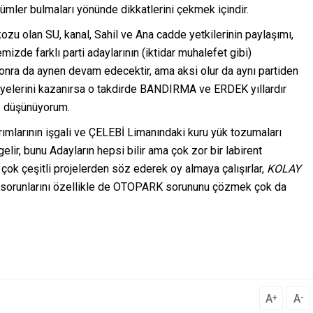
ümler bulmaları yönünde dikkatlerini çekmek içindir.
ozu olan SU, kanal, Sahil ve Ana cadde yetkilerinin paylaşımı,
emizde farklı parti adaylarının (iktidar muhalefet gibi)
nra da aynen devam edecektir, ama aksi olur da aynı partiden
ediyelerini kazanırsa o takdirde BANDIRMA ve ERDEK yıllardır
e düşünüyorum.
ırımlarının işgali ve ÇELEBİ Limanındaki kuru yük tozumaları
lir, bunu Adayların hepsi bilir ama çok zor bir labirent
ok çeşitli projelerden söz ederek oy almaya çalışırlar,
KOLAY
u sorunlarını özellikle de OTOPARK sorununu çözmek çok da
A
A
+
-