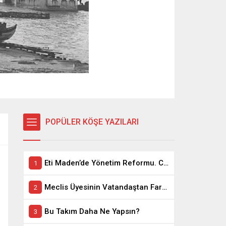
POPÜLER KÖŞE YAZILARI
Eti Maden’de Yönetim Reformu. CEO Modeli’nde Kadro / Taşeron İşçilik Ayrımı Kalkıyor
Meclis Üyesinin Vatandaştan Farkı Ne ?
Bu Takım Daha Ne Yapsın?