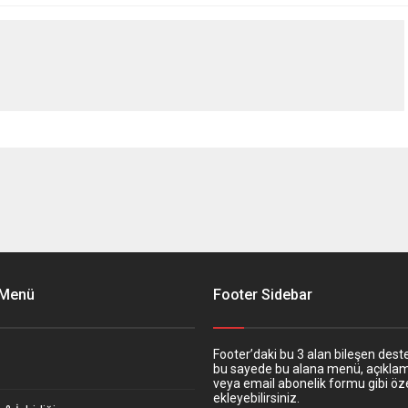
 Menü
Footer Sidebar
Footer’daki bu 3 alan bileşen deste
bu sayede bu alana menü, açıkla
veya email abonelik formu gibi öze
ekleyebilirsiniz.