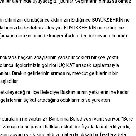
aller aleminde uyuyacağız. (Bunlar, Seçimlerin olmazsa olmaz
dan dilimizin döndüğünce aklımızın Erdiğince BÜYÜKŞEHRİN ne
alarınızda desteksiz atmayın, BÜYÜKŞEHİRİN ne getirip ne
, (ama ismimizin önünde kariyer ifade eden bir unvan olmadığı
ktada başkan adaylarının yapabilecekleri bir şey yoktu
lunca ilçelerimizin gelirleri ÜÇ KAT artacak saplantısıyla
arı, Bırakın gelirlerinin artmasını, mevcut gelirlerinin bir
aşladılar.
 etkileyeceğini İlçe Belediye Başkanlarının yetkilerini ne kadar
gelirlerinin üç kat artacağına odaklanmış ve yürekten
paralarını ne yaptınız? Bandırma Belediyesi yanıt veriyor, “Borç
man da su parası halktan okkalı bir fiyatla tahsil ediliyordu,
n suyunu yetkisine aldı ve daha da okkalı bir fiyatla adeta