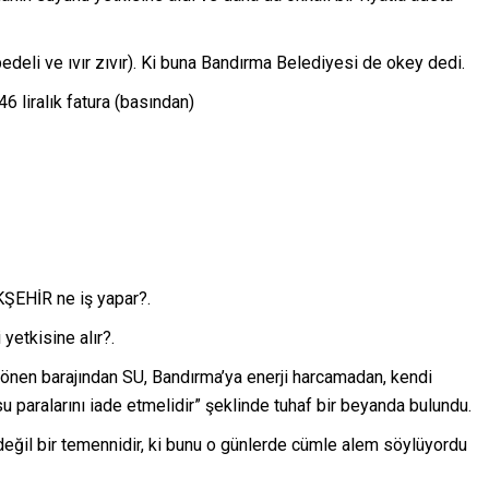
 bedeli ve ıvır zıvır). Ki buna Bandırma Belediyesi de okey dedi.
 liralık fatura (basından)
ŞEHİR ne iş yapar?.
etkisine alır?.
önen barajından SU, Bandırma’ya enerji harcamadan, kendi
su paralarını iade etmelidir” şeklinde tuhaf bir beyanda bulundu.
değil bir temennidir, ki bunu o günlerde cümle alem söylüyordu