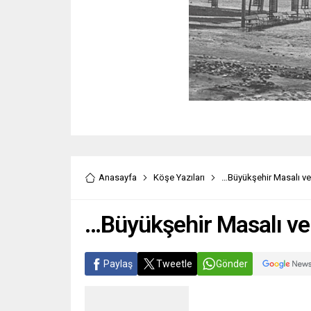
Anasayfa
Köşe Yazıları
…Büyükşehir Masalı v
…Büyükşehir Masalı v
Paylaş
Tweetle
Gönder