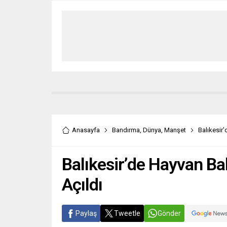
Anasayfa
Bandırma
,
Dünya
,
Manşet
Balıkesir
Balıkesir’de Hayvan B
Açıldı
Paylaş
Tweetle
Gönder