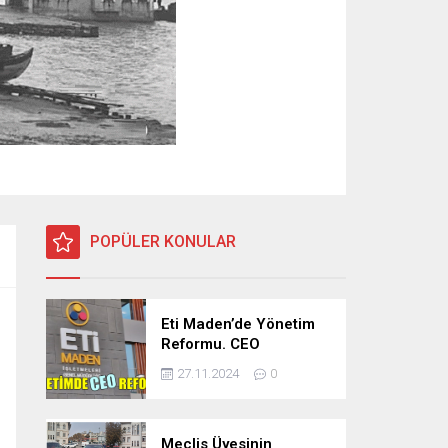
POPÜLER KONULAR
Eti Maden’de Yönetim
Reformu. CEO
Modeli’nde Kadro /
27.11.2024
0
Taşeron İşçilik Ayrımı
Kalkıyor
Meclis Üyesinin