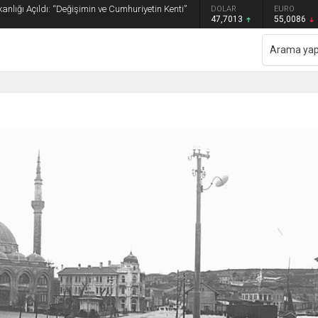
anlığı Açıldı: “Değişimin ve Cumhuriyetin Kenti”
GRAM ALTIN
DOLAR
EURO
6.544,76
47,7013
55,0086