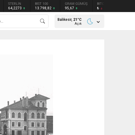
STERLİN
BIST 100
GRAM GÜMÜŞ
BITCOIN
ETHEREU
64,2273
13.798,82
95,67
₺
₺
Balıkesir,
21
°C
Açık