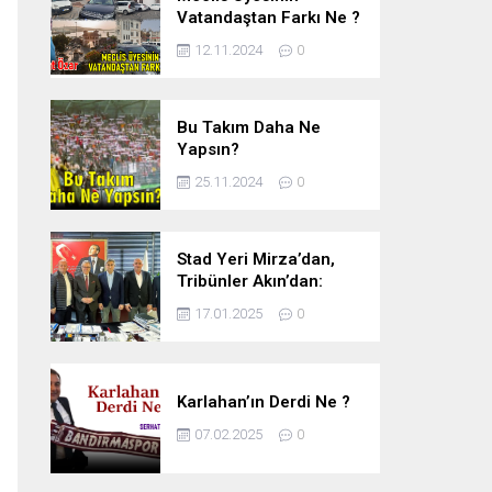
Vatandaştan Farkı Ne ?
12.11.2024
0
Bu Takım Daha Ne
Yapsın?
25.11.2024
0
Stad Yeri Mirza’dan,
Tribünler Akın’dan:
Geriye Bakanlık Kaldı.
17.01.2025
0
Karlahan’ın Derdi Ne ?
07.02.2025
0