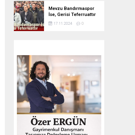
Mevzu Bandırmaspor
İse, Gerisi Teferruattır
17.11.2024
0