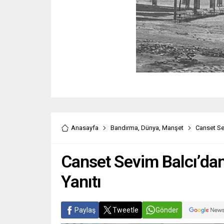
Anasayfa
Bandırma
,
Dünya
,
Manşet
Canset Se
Canset Sevim Balcı’dan
Yanıtı
Paylaş
Tweetle
Gönder