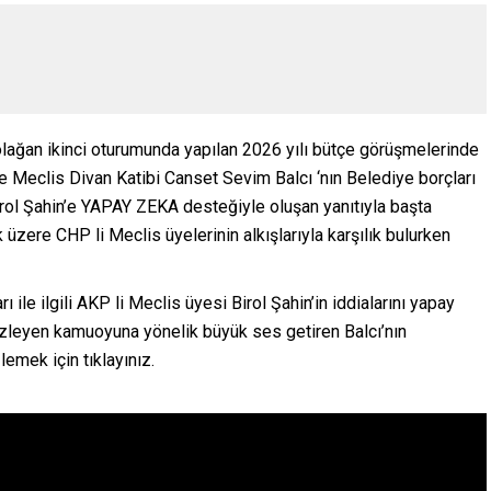
olağan ikinci oturumunda yapılan 2026 yılı bütçe görüşmelerinde
 Meclis Divan Katibi Canset Sevim Balcı ‘nın Belediye borçları
rol Şahin’e YAPAY ZEKA desteğiyle oluşan yanıtıyla başta
zere CHP li Meclis üyelerinin alkışlarıyla karşılık bulurken
ile ilgili AKP li Meclis üyesi Birol Şahin’in iddialarını yapay
izleyen kamuoyuna yönelik büyük ses getiren Balcı’nın
lemek için tıklayınız.