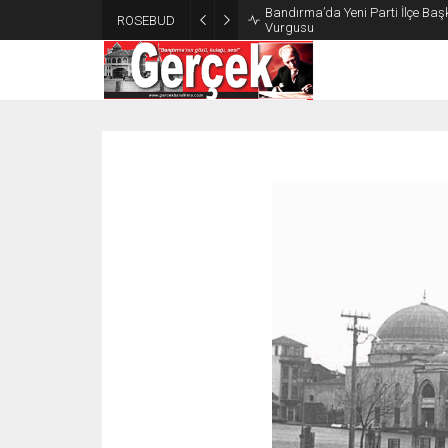
Bandırma’da Yeni Parti İlçe Başk
ROSEBUD
Vurgusu