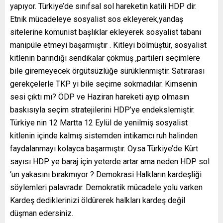
yapıyor. Türkiye’de sınıfsal sol hareketin katili HDP dir.
Etnik mücadeleye sosyalist sos ekleyerek,yandaş
sitelerine komunist başlıklar ekleyerek sosyalist tabanı
manipüle etmeyi başarmıştır . Kitleyi bölmüştür, sosyalist
kitlenin barındığı sendikalar çökmüş ,partileri seçimlere
bile giremeyecek örgütsüzlüğe sürüklenmiştir. Satırarası
gerekçelerle TKP yi bile seçime sokmadılar. Kimsenin
sesi çıktı mı? ÖDP ve Haziran hareketi ayıp olmasın
baskısıyla seçim stratejilerini HDP’ye endekslemiştir.
Türkiye nin 12 Martta 12 Eylül de yenilmiş sosyalist
kitlenin içinde kalmış sistemden intikamcı ruh halinden
faydalanmayı kolayca başarmıştır. Oysa Türkiye’de Kürt
sayısı HDP ye baraj için yeterde artar ama neden HDP sol
‘un yakasını bırakmıyor ? Demokrasi Halkların kardeşliği
söylemleri palavradır. Demokratik mücadele yolu varken
Kardeş dediklerinizi öldürerek halkları kardeş değil
düşman edersiniz.