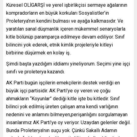
Küresel OLİGARŞİ ve yerel işbirlikçisi sermaye ağalarının
kompradorların en büyük korkuları Sosyalistler’in
Proleterya’nın kendini bulması ve ayağa kalkmasıdır. Ve
yaratılan sanal düşmanlık içeren mükemmel senaryolarla
kitle bölünüp paramparça edilmeye devam ediliyor. Sınıf
bilincini yok ederek, etnik kimlik projeleriyle kitleyi
birbirine düşürmek en kolay iş..
Şimdi başta yazdığım iddiamı yineliyorum. Seçimi yine işçi
sınıfı ve proleterya kazandı.
AK Parti bugün işçilerin emekçilerin destek verdiği en
büyük işçi partisidir. AK Parti’ye oy veren ve çoğu
ahmakların “Koyunlar” dediği kitle işte bu kitledir. Sınıf
bilinci yok edilmiş üreten çalışan ama kendi varlığının
nedenini ve anlamını bilmeyen,perişanlığını sorgulamayan
insanlarımız AK Parti’ye oy veriyor. Uzaydan gelenler değil.
Bunda Proleterya’nın suçu yok. Çünkü Sakallı Adamın