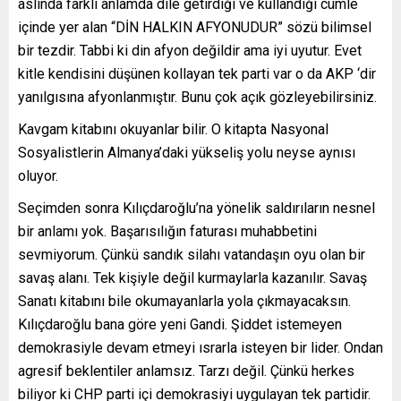
aslında farklı anlamda dile getirdiği ve kullandığı cümle
içinde yer alan “DİN HALKIN AFYONUDUR” sözü bilimsel
bir tezdir. Tabbi ki din afyon değildir ama iyi uyutur. Evet
kitle kendisini düşünen kollayan tek parti var o da AKP ‘dir
yanılgısına afyonlanmıştır. Bunu çok açık gözleyebilirsiniz.
Kavgam kitabını okuyanlar bilir. O kitapta Nasyonal
Sosyalistlerin Almanya’daki yükseliş yolu neyse aynısı
oluyor.
Seçimden sonra Kılıçdaroğlu’na yönelik saldırıların nesnel
bir anlamı yok. Başarısılığın faturası muhabbetini
sevmiyorum. Çünkü sandık silahı vatandaşın oyu olan bir
savaş alanı. Tek kişiyle değil kurmaylarla kazanılır. Savaş
Sanatı kitabını bile okumayanlarla yola çıkmayacaksın.
Kılıçdaroğlu bana göre yeni Gandi. Şiddet istemeyen
demokrasiyle devam etmeyi ısrarla isteyen bir lider. Ondan
agresif beklentiler anlamsız. Tarzı değil. Çünkü herkes
biliyor ki CHP parti içi demokrasiyi uygulayan tek partidir.