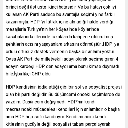
birinci değil üst üste ikinci hatasıdır. Ve bu hatayı çok iyi
kullanan AK Parti sadece bu avantajla seçimi yine farklı
kazanmıştır. HDP ‘yi İtitfak içine almadığı halde verdiği
mesajlarla Türkiye’nin her köşesinde köylerinde
kasabalarında illerinde tuzaklarda kahpece öldürülmüş
şehitlerin acısını yaşayanlara arkasını dönmüştür .HDP ‘ye
örtülü örtüsüz destek vermenin başka bir anlamı yoktur.
Oysa AK Parti de milletvekili adayı olarak seçime giren 4
adayın kardeşi HDP den adaydı ama bunu kimse duymadı
bile.İşbirlikçi CHP oldu.
HDP kendisinin iddia ettiği gibi bir sol ve sosyalist projesi
olan bir parti değildir. Bu düşüncemi önceki seçimlerde de
yazdım. Düşüncem değişmedi. HDP’nin kendi
mecrasındaki mücadelesi kendileri için anlamlıdır o başka
ama HDP hep sol’u kandırıyor. Kendi amacını kendi
kitlesinin gücüyle değil sosyalist tabanı parçalayarak