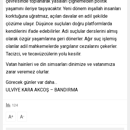
çevresinde toplanarak yasaları çiğnemeden politik
yaşamını ileriye taşıyacaktır. Yeni dönem inşallah insanları
korktuğuna uğratmaz, açılan davalar en adil şekilde
çözüme ulaşır. Düşünce suçluları doğru platformlarda
kendilerini ifade edebilirler. Adi suçlular derslerini almış
olarak özgür yaşamlarına geri dönerler. Ağır suç işlemiş
olanlar adil mahkemelerde yargılanır cezalarını çekerler.
Tacizci, ve tecavüzcülerin yolu kesilir.
Vatan hainleri ve din simsarları dinimize ve vatanımıza
zarar veremez olurlar.
Görecek günler var daha…
ULVİYE KARA AKCOŞ – BANDIRMA
124
A
A
+
-