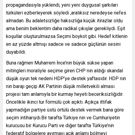
propagandasıyla yüklendi, yeni yeni duygusal şarkıları
türküleri ezberleyerek söyledi ,aralıksız neredeyse nefes
almadan. Bu adaletsizliğe haksızlığa küçük itirazlar oldu
ama benim beklentim daha radikal çıkışlar gerekliydi. Eşit
koşullar oluşturulmazsa Seçimi boykot gibi. Hedef kitlenin
en az yüzde altmışı sadece ve sadece güçlünün sesini
duyabildi.
Buna rağmen Muharrem İnce’nin büyük sükse yapan
mitingleri moraliyle seçime giren CHP nin aldığı skandal
düşük oyun tek nedeni HDP’ye destek yaftasıdır. HDP nin
nin barajı geçip AK Partinin düşük milletvekili alması
projesi tam anlamıyla bir kurmay heyeti beceriksizliğidir.
Öncelikle ikinci tur förmülü çok açıktı. Açıkça ittifak
yapmadığın partiye üstü örtülü destek vermek bana göre
seçim intiharıydı.Bir tarafta Türkiye nin ve Cumhuriyetin
kurucusu bir Kurucu Parti ve diğer tarafta Türkiye’nin
federatif bölgelere ayırmayı açık anlamı bölmeyi