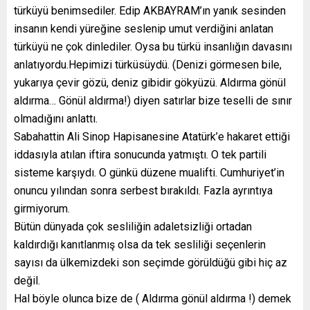
türküyü benimsediler. Edip AKBAYRAM’ın yanık sesinden
insanın kendi yüreğine seslenip umut verdiğini anlatan
türküyü ne çok dinlediler. Oysa bu türkü insanlığın davasını
anlatıyordu.Hepimizi türküsüydü. (Denizi görmesen bile,
yukarıya çevir gözü, deniz gibidir gökyüzü. Aldırma gönül
aldırma… Gönül aldırma!) diyen satırlar bize teselli de sınır
olmadığını anlattı.
Sabahattin Ali Sinop Hapisanesine Atatürk’e hakaret ettiği
iddasıyla atılan iftira sonucunda yatmıştı. O tek partili
sisteme karşıydı. O günkü düzene mualifti. Cumhuriyet’in
onuncu yılından sonra serbest bırakıldı. Fazla ayrıntıya
girmiyorum.
Bütün dünyada çok sesliliğin adaletsizliği ortadan
kaldırdığı kanıtlanmış olsa da tek sesliliği seçenlerin
sayısı da ülkemizdeki son seçimde görüldüğü gibi hiç az
değil.
Hal böyle olunca bize de ( Aldırma gönül aldırma !) demek