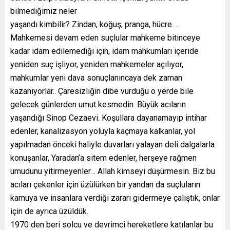
bilmediğimiz neler
yaşandı kimbilir? Zindan, koğuş, pranga, hücre….
Mahkemesi devam eden suçlular mahkeme bitinceye
kadar idam edilemediği için, idam mahkumları içeride
yeniden suç işliyor, yeniden mahkemeler açılıyor,
mahkumlar yeni dava sonuçlanıncaya dek zaman
kazanıyorlar.. Çaresizliğin dibe vurduğu o yerde bile
gelecek günlerden umut kesmedin. Büyük acıların
yaşandığı Sinop Cezaevi. Koşullara dayanamayıp intihar
edenler, kanalizasyon yoluyla kaçmaya kalkanlar, yol
yapılmadan önceki haliyle duvarları yalayan deli dalgalarla
konuşanlar, Yaradan’a sitem edenler, herşeye rağmen
umudunu yitirmeyenler… Allah kimseyi düşürmesin. Biz bu
acıları çekenler için üzülürken bir yandan da suçluların
kamuya ve insanlara verdiği zararı gidermeye çalıştık, onlar
için de ayrıca üzüldük.
1970 den beri solcu ve devrimci hereketlere katılanlar bu