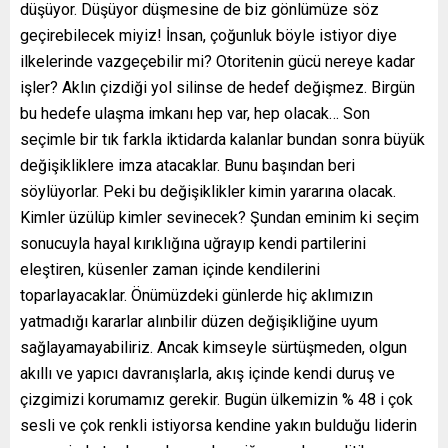
düşüyor. Düşüyor düşmesine de biz gönlümüze söz
geçirebilecek miyiz! İnsan, çoğunluk böyle istiyor diye
ilkelerinde vazgeçebilir mi? Otoritenin gücü nereye kadar
işler? Aklın çizdiği yol silinse de hedef değişmez. Birgün
bu hedefe ulaşma imkanı hep var, hep olacak… Son
seçimle bir tık farkla iktidarda kalanlar bundan sonra büyük
değişikliklere imza atacaklar. Bunu başından beri
söylüyorlar. Peki bu değişiklikler kimin yararına olacak.
Kimler üzülüp kimler sevinecek? Şundan eminim ki seçim
sonucuyla hayal kırıklığına uğrayıp kendi partilerini
eleştiren, küsenler zaman içinde kendilerini
toparlayacaklar. Önümüzdeki günlerde hiç aklımızın
yatmadığı kararlar alınbilir düzen değişikliğine uyum
sağlayamayabiliriz. Ancak kimseyle sürtüşmeden, olgun
akıllı ve yapıcı davranışlarla, akış içinde kendi duruş ve
çizgimizi korumamız gerekir. Bugün ülkemizin % 48 i çok
sesli ve çok renkli istiyorsa kendine yakın bulduğu liderin