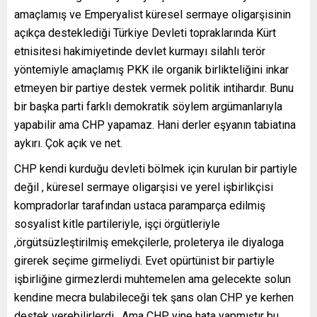
amaçlamış ve Emperyalist küresel sermaye oligarşisinin
açıkça desteklediği Türkiye Devleti topraklarında Kürt
etnisitesi hakimiyetinde devlet kurmayı silahlı terör
yöntemiyle amaçlamış PKK ile organik birlikteliğini inkar
etmeyen bir partiye destek vermek politik intihardır. Bunu
bir başka parti farklı demokratik söylem argümanlarıyla
yapabilir ama CHP yapamaz. Hani derler eşyanın tabiatına
aykırı. Çok açık ve net.
CHP kendi kurduğu devleti bölmek için kurulan bir partiyle
değil , küresel sermaye oligarşisi ve yerel işbirlikçisi
kompradorlar tarafından ustaca paramparça edilmiş
sosyalist kitle partileriyle, işçi örgütleriyle
,örgütsüzleştirilmiş emekçilerle, proleterya ile diyaloga
girerek seçime girmeliydi. Evet opürtünist bir partiyle
işbirliğine girmezlerdi muhtemelen ama gelecekte solun
kendine mecra bulabileceği tek şans olan CHP ye kerhen
destek verebilirlerdi . Ama CHP yine hata yapmıştır bu