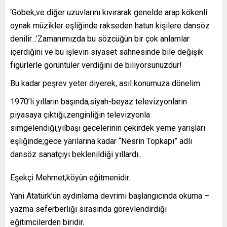
‘Göbek,ve diğer uzuvlarını kıvırarak genelde arap kökenli
oynak müzikler eşliğinde rakseden hatun kişilere dansöz
denilir…’Zamanımızda bu sözcüğün bir çok anlamlar
içerdiğini ve bu işlevin siyaset sahnesinde bile değişik
figürlerle görüntüler verdiğini de biliyorsunuzdur!
Bu kadar peşrev yeter diyerek, asıl konumuza dönelim.
1970’li yılların başında,siyah-beyaz televizyonların
piyasaya çıktığı,zenginliğin televizyonla
simgelendiği,yılbaşı gecelerinin çekirdek yeme yarışları
eşliğinde;gece yarılarına kadar “Nesrin Topkapı” adlı
dansöz sanatçıyı beklenildiği yıllardı..
Eşekçi Mehmet,köyün eğitmenidir.
Yani Atatürk’ün aydınlama devrimi başlangıcında okuma –
yazma seferberliği sırasında görevlendirdiği
eğitimcilerden biridir.