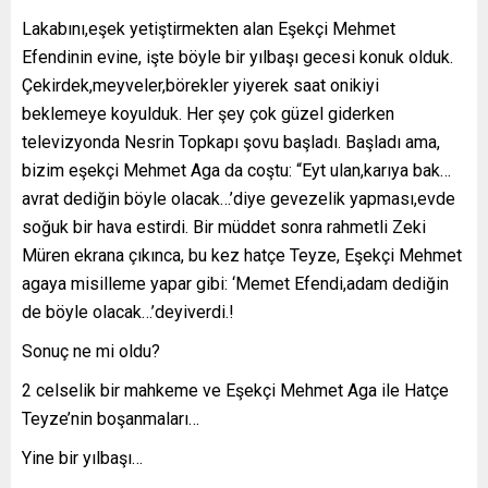
Lakabını,eşek yetiştirmekten alan Eşekçi Mehmet
Efendinin evine, işte böyle bir yılbaşı gecesi konuk olduk.
Çekirdek,meyveler,börekler yiyerek saat onikiyi
beklemeye koyulduk. Her şey çok güzel giderken
televizyonda Nesrin Topkapı şovu başladı. Başladı ama,
bizim eşekçi Mehmet Aga da coştu: “Eyt ulan,karıya bak…
avrat dediğin böyle olacak…’diye gevezelik yapması,evde
soğuk bir hava estirdi. Bir müddet sonra rahmetli Zeki
Müren ekrana çıkınca, bu kez hatçe Teyze, Eşekçi Mehmet
agaya misilleme yapar gibi: ‘Memet Efendi,adam dediğin
de böyle olacak…’deyiverdi.!
Sonuç ne mi oldu?
2 celselik bir mahkeme ve Eşekçi Mehmet Aga ile Hatçe
Teyze’nin boşanmaları…
Yine bir yılbaşı…