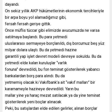
dayandı.
On sekiz yıllık AKP hükümetlerinin ekonomik tercihleriyle
bir arpa boyu yol alamadığımız gibi,
fersah fersah geriye gittik.
Önce müflis tüccar gibi elimizde avucumuzda ne varsa
satılmaya başlandı. Bu para yetmedi
uluslararası sermayeye borçlanıldı, dış borcumuz beş yüz
milyar dolara ulaştı. Bu da yetmedi hazine
garantili yap işlet devret modeli devreye sokuldu. Bu da
yetmedi elde kalan kuruluşlar “varlık
fonuna” devredildi, bu fon teminat gösterilerek yabancı
bankalardan borş para alındı. Bu da
yetmemiş olacak ki Vakıfbank’a ait “vakıf malları” bir
kararnameyle hazineye devredildi. Yarın bu
mallar yine ya haraç mezat satılacak ya da yine teminat
gösterilerek yeni boçlar alınacak.
Peki, bu satışlardan elde edilen gelirler, alınan borçlar