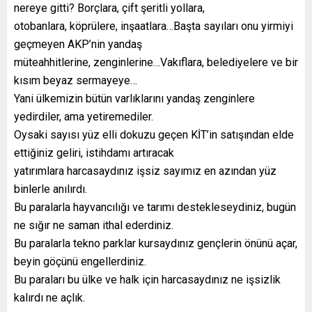
nereye gitti? Borçlara, çift şeritli yollara,
otobanlara, köprülere, inşaatlara…Başta sayıları onu yirmiyi
geçmeyen AKP’nin yandaş
müteahhitlerine, zenginlerine…Vakıflara, belediyelere ve bir
kısım beyaz sermayeye…
Yani ülkemizin bütün varlıklarını yandaş zenginlere
yedirdiler, ama yetiremediler.
Oysaki sayısı yüz elli dokuzu geçen KİT’in satışından elde
ettiğiniz geliri, istihdamı artıracak
yatırımlara harcasaydınız işsiz sayımız en azından yüz
binlerle anılırdı.
Bu paralarla hayvancılığı ve tarımı destekleseydiniz, bugün
ne sığır ne saman ithal ederdiniz.
Bu paralarla tekno parklar kursaydınız gençlerin önünü açar,
beyin göçünü engellerdiniz.
Bu paraları bu ülke ve halk için harcasaydınız ne işsizlik
kalırdı ne açlık.