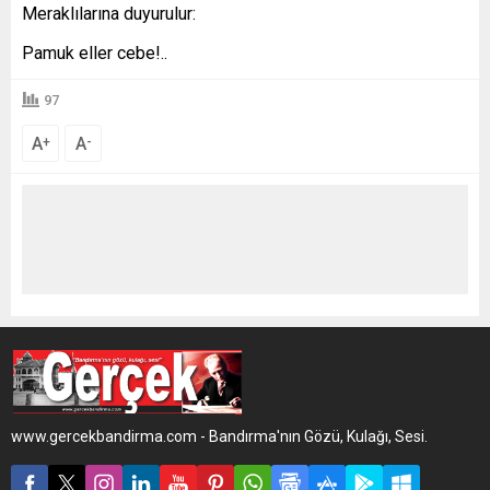
Meraklılarına duyurulur:
Pamuk eller cebe!..
97
A
A
+
-
www.gercekbandirma.com - Bandırma'nın Gözü, Kulağı, Sesi.