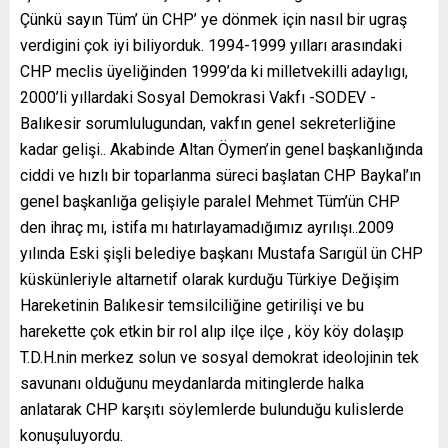
Çünkü sayın Tüm’ ün CHP’ ye dönmek için nasıl bir ugraş
verdigini çok iyi biliyorduk. 1994-1999 yılları arasındaki
CHP meclis üyeliğinden 1999’da ki milletvekilli adaylıgı,
2000’li yıllardaki Sosyal Demokrasi Vakfı -SODEV -
Balıkesir sorumlulugundan, vakfın genel sekreterliğine
kadar gelişi.. Akabinde Altan Öymen’in genel başkanlığında
ciddi ve hızlı bir toparlanma süreci başlatan CHP Baykal’ın
genel başkanlığa gelişiyle paralel Mehmet Tüm’ün CHP
den ihraç mı, istifa mı hatırlayamadığımız ayrılışı..2009
yılında Eski şişli belediye başkanı Mustafa Sarıgül ün CHP
küskünleriyle altarnetif olarak kurduğu Türkiye Değişim
Hareketinin Balıkesir temsilciliğine getirilişi ve bu
harekette çok etkin bir rol alıp ilçe ilçe , köy köy dolaşıp
T.D.H.nin merkez solun ve sosyal demokrat ideolojinin tek
savunanı olduğunu meydanlarda mitinglerde halka
anlatarak CHP karşıtı söylemlerde bulunduğu kulislerde
konuşuluyordu.