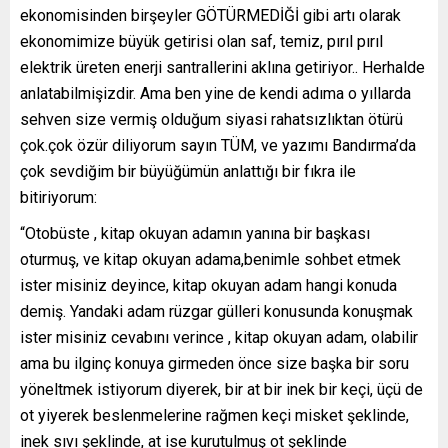
ekonomisinden birşeyler GÖTÜRMEDİĞİ gibi artı olarak
ekonomimize büyük getirisi olan saf, temiz, pırıl pırıl
elektrik üreten enerji santrallerini aklına getiriyor.. Herhalde
anlatabilmişizdir. Ama ben yine de kendi adıma o yıllarda
sehven size vermiş olduğum siyasi rahatsızlıktan ötürü
çok.çok özür diliyorum sayın TÜM, ve yazımı Bandırma’da
çok sevdiğim bir büyüğümün anlattığı bir fıkra ile
bitiriyorum:
“Otobüste , kitap okuyan adamın yanına bir başkası
oturmuş, ve kitap okuyan adama,benimle sohbet etmek
ister misiniz deyince, kitap okuyan adam hangi konuda
demiş. Yandaki adam rüzgar gülleri konusunda konuşmak
ister misiniz cevabını verince , kitap okuyan adam, olabilir
ama bu ilginç konuya girmeden önce size başka bir soru
yöneltmek istiyorum diyerek, bir at bir inek bir keçi, üçü de
ot yiyerek beslenmelerine rağmen keçi misket şeklinde,
inek sıvı şeklinde, at ise kurutulmuş ot şeklinde