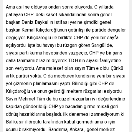
Ama asıl ne olduysa ondan sonra oluyordu. O yıllarda
patlayan CHP’ deki kaset sıkandalından sonra genel
başkan Deniz Baykal ın istifası yerine şimdiki genel
başkan Kemal Kılıçdaroğlunun getirilişi ile partide dengeler
değişiyor, Kılıçdaroğlu ile birlikte CHP de yeni bir sayfa
açılıyordu. İşte bu havayı bu rüzgarı gören Sarıgül de,
siyasi parti kurma hevesinden vazgeçip, CHP ye bir şans
daha tanımamız lazım diyerek T.D.H.nin siyasi faaliyetine
son veriyordu. Ama malesef olan sayın Tüm e oldu. Çünkü
artık partisi yoktu. O da mecburen kendisine yeni bir siyasi
yol çizmenin planlamasını yaptı. Bilindiği gibi CHP de
Kılıçdaroğlu ve onun getirdiği meltem rüzgarları esiyordu.
Sayın Mehmet Tüm de bu güzel rüzgarları iyi değerlendirip
kapıdan gönderildiği CHP ye bacadan girme misali geri
dönüş hazırlıklarına başladı. İlk denemesi zannediyorum ki
Balıkesir il örgütü tarafından kabul görmedi ama o işin
ucunu bırakmıyordu.. Bandırma, Ankara , genel merkez