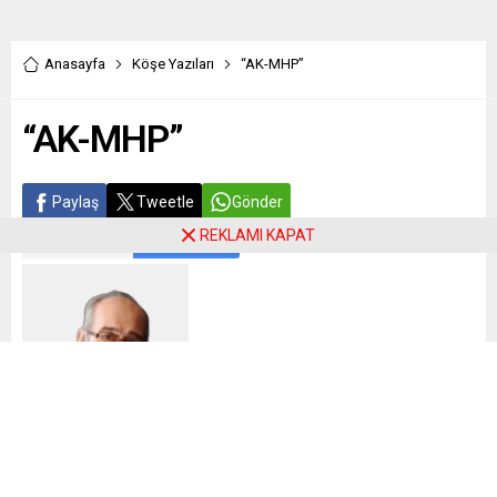
Anasayfa
Köşe Yazıları
“AK-MHP”
“AK-MHP”
Paylaş
Tweetle
Gönder
REKLAMI KAPAT
ABONE OL
Süha Oral