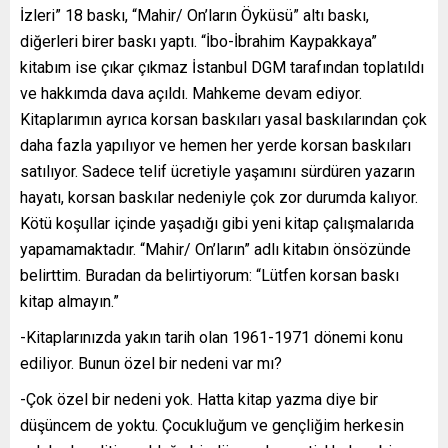
İzleri” 18 baskı, “Mahir/ On’ların Öyküsü” altı baskı,
diğerleri birer baskı yaptı. “İbo-İbrahim Kaypakkaya”
kitabım ise çıkar çıkmaz İstanbul DGM tarafından toplatıldı
ve hakkımda dava açıldı. Mahkeme devam ediyor.
Kitaplarımın ayrıca korsan baskıları yasal baskılarından çok
daha fazla yapılıyor ve hemen her yerde korsan baskıları
satılıyor. Sadece telif ücretiyle yaşamını sürdüren yazarın
hayatı, korsan baskılar nedeniyle çok zor durumda kalıyor.
Kötü koşullar içinde yaşadığı gibi yeni kitap çalışmalarıda
yapamamaktadır. “Mahir/ On’ların” adlı kitabın önsözünde
belirttim. Buradan da belirtiyorum: “Lütfen korsan baskı
kitap almayın.”
-Kitaplarınızda yakın tarih olan 1961-1971 dönemi konu
ediliyor. Bunun özel bir nedeni var mı?
-Çok özel bir nedeni yok. Hatta kitap yazma diye bir
düşüncem de yoktu. Çocukluğum ve gençliğim herkesin