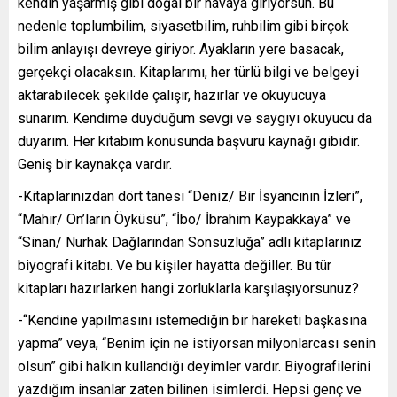
kendin yaşarmış gibi doğal bir havaya giriyorsun. Bu
nedenle toplumbilim, siyasetbilim, ruhbilim gibi birçok
bilim anlayışı devreye giriyor. Ayakların yere basacak,
gerçekçi olacaksın. Kitaplarımı, her türlü bilgi ve belgeyi
aktarabilecek şekilde çalışır, hazırlar ve okuyucuya
sunarım. Kendime duyduğum sevgi ve saygıyı okuyucu da
duyarım. Her kitabım konusunda başvuru kaynağı gibidir.
Geniş bir kaynakça vardır.
-Kitaplarınızdan dört tanesi “Deniz/ Bir İsyancının İzleri”,
“Mahir/ On’ların Öyküsü”, “İbo/ İbrahim Kaypakkaya” ve
“Sinan/ Nurhak Dağlarından Sonsuzluğa” adlı kitaplarınız
biyografi kitabı. Ve bu kişiler hayatta değiller. Bu tür
kitapları hazırlarken hangi zorluklarla karşılaşıyorsunuz?
-“Kendine yapılmasını istemediğin bir hareketi başkasına
yapma” veya, “Benim için ne istiyorsan milyonlarcası senin
olsun” gibi halkın kullandığı deyimler vardır. Biyografilerini
yazdığım insanlar zaten bilinen isimlerdi. Hepsi genç ve