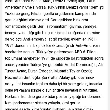
vardı. Arkadaşı Hasan Ataol, Deniz Gezmiş için, “Latin
Amerika’nın Che’si varsa, Türkiye’nin Deniz’i vardır” demişti.
Yüzlerce genç, Filistin gerilla örgütlerinin kamplarında
gerilla eğitimi almaya gitti. Geri gelirken bir kısmı
romantizmle geldi. Gerilla romantizmi giyime, yemeye,
içmeye yansıdığı gibi bir çok kişinin bu uğurda ölmesine
de yolaçtı. Anti-emperyalist gösteriler, eylemler 1961-
1971 döneminin başlıca karakteristiği idi. Anti-Amerikan
hareketler sonucu Türkiye’ye gelemeyen ABD 6. Filosu
toplumsal hareketler 1971’de şiddetle bastırıldıktan sonra
ancak yeniden Türkiye’ye gelebildi. Vedat Demircioğlu, Ali
Turgut Aytaç, Duran Erdoğan, Mustafa Taylan Özgür,
Necmettin Giritlioğlu, Şerafettin Atalay gibi devrimci-
sosyalist insanlar toplum daha iyi bir yere gelsin, insanlar
daha iyi yaşam içinde olsunlar diye hayatlarını yitirdiler.
Herkesin kendine göre iktidar planları yaptığı bir dönemdi.
Kimi parlamenter sistem yoluyla, kimi gerilla
mücadelesiyle, kimi “cunta” ilişkileri ile iktidar olmak