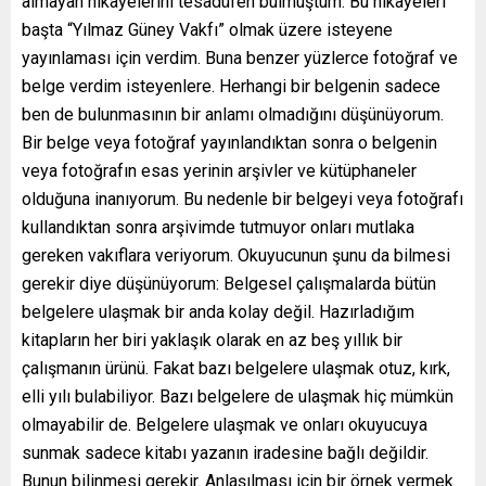
almayan hikayelerini tesadüfen bulmuştum. Bu hikayeleri
başta “Yılmaz Güney Vakfı” olmak üzere isteyene
yayınlaması için verdim. Buna benzer yüzlerce fotoğraf ve
belge verdim isteyenlere. Herhangi bir belgenin sadece
ben de bulunmasının bir anlamı olmadığını düşünüyorum.
Bir belge veya fotoğraf yayınlandıktan sonra o belgenin
veya fotoğrafın esas yerinin arşivler ve kütüphaneler
olduğuna inanıyorum. Bu nedenle bir belgeyi veya fotoğrafı
kullandıktan sonra arşivimde tutmuyor onları mutlaka
gereken vakıflara veriyorum. Okuyucunun şunu da bilmesi
gerekir diye düşünüyorum: Belgesel çalışmalarda bütün
belgelere ulaşmak bir anda kolay değil. Hazırladığım
kitapların her biri yaklaşık olarak en az beş yıllık bir
çalışmanın ürünü. Fakat bazı belgelere ulaşmak otuz, kırk,
elli yılı bulabiliyor. Bazı belgelere de ulaşmak hiç mümkün
olmayabilir de. Belgelere ulaşmak ve onları okuyucuya
sunmak sadece kitabı yazanın iradesine bağlı değildir.
Bunun bilinmesi gerekir. Anlaşılması için bir örnek vermek