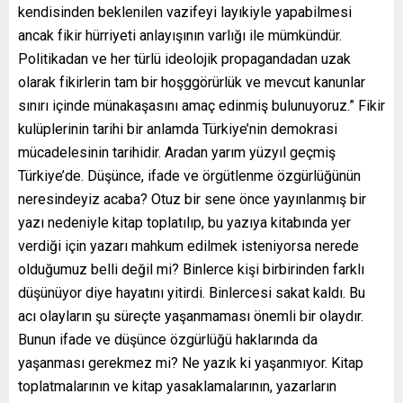
kendisinden beklenilen vazifeyi layıkiyle yapabilmesi
ancak fikir hürriyeti anlayışının varlığı ile mümkündür.
Politikadan ve her türlü ideolojik propagandadan uzak
olarak fikirlerin tam bir hoşggörürlük ve mevcut kanunlar
sınırı içinde münakaşasını amaç edinmiş bulunuyoruz.” Fikir
kulüplerinin tarihi bir anlamda Türkiye’nin demokrasi
mücadelesinin tarihidir. Aradan yarım yüzyıl geçmiş
Türkiye’de. Düşünce, ifade ve örgütlenme özgürlüğünün
neresindeyiz acaba? Otuz bir sene önce yayınlanmış bir
yazı nedeniyle kitap toplatılıp, bu yazıya kitabında yer
verdiği için yazarı mahkum edilmek isteniyorsa nerede
olduğumuz belli değil mi? Binlerce kişi birbirinden farklı
düşünüyor diye hayatını yitirdi. Binlercesi sakat kaldı. Bu
acı olayların şu süreçte yaşanmaması önemli bir olaydır.
Bunun ifade ve düşünce özgürlüğü haklarında da
yaşanması gerekmez mi? Ne yazık ki yaşanmıyor. Kitap
toplatmalarının ve kitap yasaklamalarının, yazarların