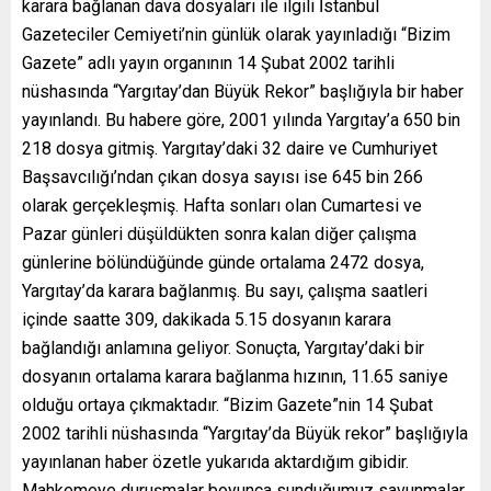
karara bağlanan dava dosyaları ile ilgili İstanbul
Gazeteciler Cemiyeti’nin günlük olarak yayınladığı “Bizim
Gazete” adlı yayın organının 14 Şubat 2002 tarihli
nüshasında “Yargıtay’dan Büyük Rekor” başlığıyla bir haber
yayınlandı. Bu habere göre, 2001 yılında Yargıtay’a 650 bin
218 dosya gitmiş. Yargıtay’daki 32 daire ve Cumhuriyet
Başsavcılığı’ndan çıkan dosya sayısı ise 645 bin 266
olarak gerçekleşmiş. Hafta sonları olan Cumartesi ve
Pazar günleri düşüldükten sonra kalan diğer çalışma
günlerine bölündüğünde günde ortalama 2472 dosya,
Yargıtay’da karara bağlanmış. Bu sayı, çalışma saatleri
içinde saatte 309, dakikada 5.15 dosyanın karara
bağlandığı anlamına geliyor. Sonuçta, Yargıtay’daki bir
dosyanın ortalama karara bağlanma hızının, 11.65 saniye
olduğu ortaya çıkmaktadır. “Bizim Gazete”nin 14 Şubat
2002 tarihli nüshasında “Yargıtay’da Büyük rekor” başlığıyla
yayınlanan haber özetle yukarıda aktardığım gibidir.
Mahkemeye duruşmalar boyunca sunduğumuz savunmalar,