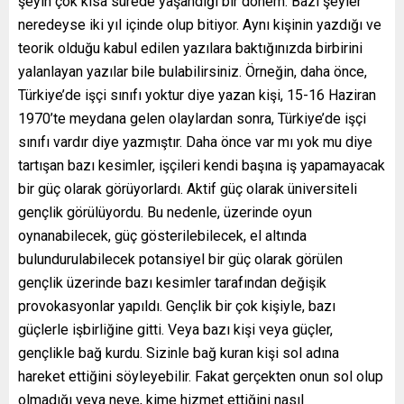
şeyin çok kısa sürede yaşandığı bir dönem. Bazı şeyler
neredeyse iki yıl içinde olup bitiyor. Aynı kişinin yazdığı ve
teorik olduğu kabul edilen yazılara baktığınızda birbirini
yalanlayan yazılar bile bulabilirsiniz. Örneğin, daha önce,
Türkiye’de işçi sınıfı yoktur diye yazan kişi, 15-16 Haziran
1970’te meydana gelen olaylardan sonra, Türkiye’de işçi
sınıfı vardır diye yazmıştır. Daha önce var mı yok mu diye
tartışan bazı kesimler, işçileri kendi başına iş yapamayacak
bir güç olarak görüyorlardı. Aktif güç olarak üniversiteli
gençlik görülüyordu. Bu nedenle, üzerinde oyun
oynanabilecek, güç gösterilebilecek, el altında
bulundurulabilecek potansiyel bir güç olarak görülen
gençlik üzerinde bazı kesimler tarafından değişik
provokasyonlar yapıldı. Gençlik bir çok kişiyle, bazı
güçlerle işbirliğine gitti. Veya bazı kişi veya güçler,
gençlikle bağ kurdu. Sizinle bağ kuran kişi sol adına
hareket ettiğini söyleyebilir. Fakat gerçekten onun sol olup
olmadığı veya neye, kime hizmet ettiğini nasıl