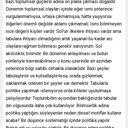
bazı toplumsal güçlerin adına ön plana çıkması doğaldır.
Dönemin toplumsal olayları içinde eğer ismi yeterince
vurgulanmamışsa, ortaya çıkmamışsa, hatta yaşıyorsa
diğerleri önemli değildir anlamı çıkmamalı. İsmi bilinmeyen
nice değerli kişiler vardır. Sol’un ilkelere ihtiyacı vardır ama
tabulara ihtiyacı olmadığının artık yaşanan bu kadar acı
olaylara rağmen bilinmesi gerekir sanıyorum. Sol
akılcılıktır, bilimdir. Bir dönemin anlaşılması ve bütün
yönleriyle kavranabilmesi o konu üzerinde en azından
yeterince bilgi sahibi olmakla olanaklıdır. Bazı şeyler
tabulaştırılır ve kutsallaştırılırsa, orada gizlenmek,
saklanmak istenen bir şeyler var demektir. Tabularla
politika yapılmak isteniyorsa orda kitleler uyutulmaya
çalışılıyordur. Toplumbilim açısından baktığınızda tabular
din olgusunda daha çok kullanılıyor. Bilimsellik adına
politika yaptığını söyleyenler neden dinsel motifler kullanır
acaba? Bir düşünce sistematiği içinde politika yapılır.
Bunun adı şu veya bu olabilir. Bir düşünce adına politika