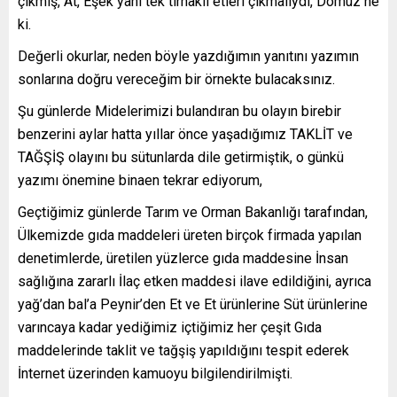
çıkmış, At, Eşek yani tek tırnaklı etleri çıkmalıydı, Domuz ne
ki.
Değerli okurlar, neden böyle yazdığımın yanıtını yazımın
sonlarına doğru vereceğim bir örnekte bulacaksınız.
Şu günlerde Midelerimizi bulandıran bu olayın birebir
benzerini aylar hatta yıllar önce yaşadığımız TAKLİT ve
TAĞŞİŞ olayını bu sütunlarda dile getirmiştik, o günkü
yazımı önemine binaen tekrar ediyorum,
Geçtiğimiz günlerde Tarım ve Orman Bakanlığı tarafından,
Ülkemizde gıda maddeleri üreten birçok firmada yapılan
denetimlerde, üretilen yüzlerce gıda maddesine İnsan
sağlığına zararlı İlaç etken maddesi ilave edildiğini, ayrıca
yağ’dan bal’a Peynir’den Et ve Et ürünlerine Süt ürünlerine
varıncaya kadar yediğimiz içtiğimiz her çeşit Gıda
maddelerinde taklit ve tağşiş yapıldığını tespit ederek
İnternet üzerinden kamuoyu bilgilendirilmişti.