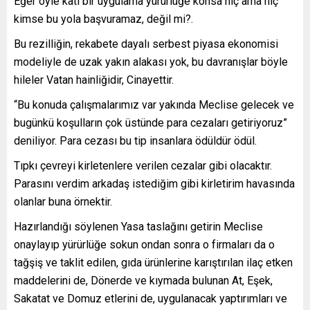
Eğer öyle katı bir uygulama yürürlüğe konsa hiç ama hiç
kimse bu yola başvuramaz, değil mi?.
Bu rezilliğin, rekabete dayalı serbest piyasa ekonomisi
modeliyle de uzak yakın alakası yok, bu davranışlar böyle
hileler Vatan hainliğidir, Cinayettir.
“Bu konuda çalışmalarımız var yakında Meclise gelecek ve
bugünkü koşulların çok üstünde para cezaları getiriyoruz”
deniliyor. Para cezası bu tip insanlara ödüldür ödül.
Tıpkı çevreyi kirletenlere verilen cezalar gibi olacaktır.
Parasını verdim arkadaş istediğim gibi kirletirim havasında
olanlar buna örnektir.
Hazırlandığı söylenen Yasa taslağını getirin Meclise
onaylayıp yürürlüğe sokun ondan sonra o firmaları da o
tağşiş ve taklit edilen, gıda ürünlerine karıştırılan ilaç etken
maddelerini de, Dönerde ve kıymada bulunan At, Eşek,
Sakatat ve Domuz etlerini de, uygulanacak yaptırımları ve