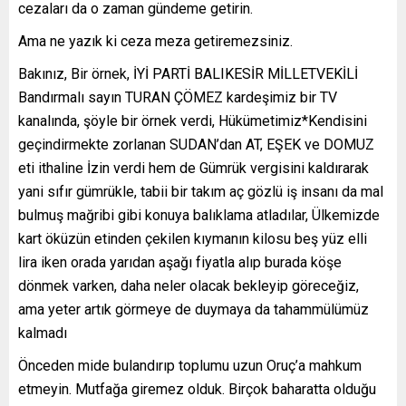
cezaları da o zaman gündeme getirin.
Ama ne yazık ki ceza meza getiremezsiniz.
Bakınız, Bir örnek, İYİ PARTİ BALIKESİR MİLLETVEKİLİ
Bandırmalı sayın TURAN ÇÖMEZ kardeşimiz bir TV
kanalında, şöyle bir örnek verdi, Hükümetimiz*Kendisini
geçindirmekte zorlanan SUDAN’dan AT, EŞEK ve DOMUZ
eti ithaline İzin verdi hem de Gümrük vergisini kaldırarak
yani sıfır gümrükle, tabii bir takım aç gözlü iş insanı da mal
bulmuş mağribi gibi konuya balıklama atladılar, Ülkemizde
kart öküzün etinden çekilen kıymanın kilosu beş yüz elli
lira iken orada yarıdan aşağı fiyatla alıp burada köşe
dönmek varken, daha neler olacak bekleyip göreceğiz,
ama yeter artık görmeye de duymaya da tahammülümüz
kalmadı
Önceden mide bulandırıp toplumu uzun Oruç’a mahkum
etmeyin. Mutfağa giremez olduk. Birçok baharatta olduğu