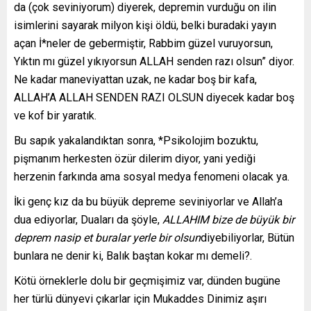
da (çok seviniyorum) diyerek, depremin vurduğu on ilin
isimlerini sayarak milyon kişi öldü, belki buradaki yayın
açan İ*neler de gebermiştir, Rabbim güzel vuruyorsun,
Yıktın mı güzel yıkıyorsun ALLAH senden razı olsun” diyor.
Ne kadar maneviyattan uzak, ne kadar boş bir kafa,
ALLAH’A ALLAH SENDEN RAZI OLSUN diyecek kadar boş
ve kof bir yaratık.
Bu sapık yakalandıktan sonra, *Psikolojim bozuktu,
pişmanım herkesten özür dilerim diyor, yani yediği
herzenin farkında ama sosyal medya fenomeni olacak ya.
İki genç kız da bu büyük depreme seviniyorlar ve Allah’a
dua ediyorlar, Duaları da şöyle,
ALLAHIM bize de büyük bir
deprem nasip et buralar yerle bir olsun
diyebiliyorlar, Bütün
bunlara ne denir ki, Balık baştan kokar mı demeli?.
Kötü örneklerle dolu bir geçmişimiz var, dünden bugüne
her türlü dünyevi çıkarlar için Mukaddes Dinimiz aşırı