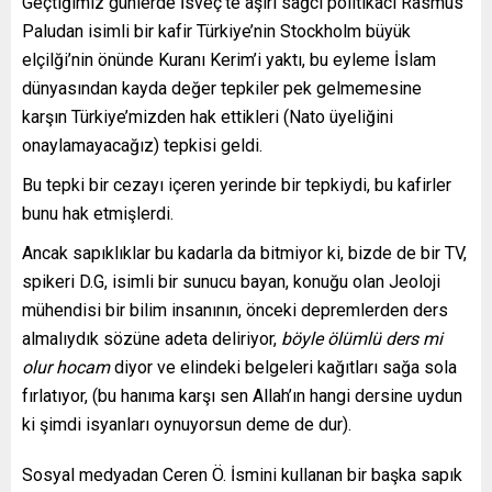
Geçtiğimiz günlerde İsveç’te aşırı sağcı politikacı Rasmus
Paludan isimli bir kafir Türkiye’nin Stockholm büyük
elçilği’nin önünde Kuranı Kerim’i yaktı, bu eyleme İslam
dünyasından kayda değer tepkiler pek gelmemesine
karşın Türkiye’mizden hak ettikleri (Nato üyeliğini
onaylamayacağız) tepkisi geldi.
Bu tepki bir cezayı içeren yerinde bir tepkiydi, bu kafirler
bunu hak etmişlerdi.
Ancak sapıklıklar bu kadarla da bitmiyor ki, bizde de bir TV,
spikeri D.G, isimli bir sunucu bayan, konuğu olan Jeoloji
mühendisi bir bilim insanının, önceki depremlerden ders
almalıydık sözüne adeta deliriyor,
böyle ölümlü ders mi
olur hocam
diyor ve elindeki belgeleri kağıtları sağa sola
fırlatıyor, (bu hanıma karşı sen Allah’ın hangi dersine uydun
ki şimdi isyanları oynuyorsun deme de dur).
Sosyal medyadan Ceren Ö. İsmini kullanan bir başka sapık