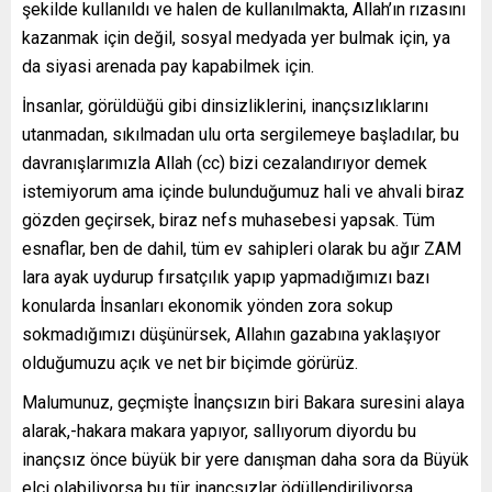
şekilde kullanıldı ve halen de kullanılmakta, Allah’ın rızasını
kazanmak için değil, sosyal medyada yer bulmak için, ya
da siyasi arenada pay kapabilmek için.
İnsanlar, görüldüğü gibi dinsizliklerini, inançsızlıklarını
utanmadan, sıkılmadan ulu orta sergilemeye başladılar, bu
davranışlarımızla Allah (cc) bizi cezalandırıyor demek
istemiyorum ama içinde bulunduğumuz hali ve ahvali biraz
gözden geçirsek, biraz nefs muhasebesi yapsak. Tüm
esnaflar, ben de dahil, tüm ev sahipleri olarak bu ağır ZAM
lara ayak uydurup fırsatçılık yapıp yapmadığımızı bazı
konularda İnsanları ekonomik yönden zora sokup
sokmadığımızı düşünürsek, Allahın gazabına yaklaşıyor
olduğumuzu açık ve net bir biçimde görürüz.
Malumunuz, geçmişte İnançsızın biri Bakara suresini alaya
alarak,-hakara makara yapıyor, sallıyorum diyordu bu
inançsız önce büyük bir yere danışman daha sora da Büyük
elçi olabiliyorsa bu tür inançsızlar ödüllendiriliyorsa,