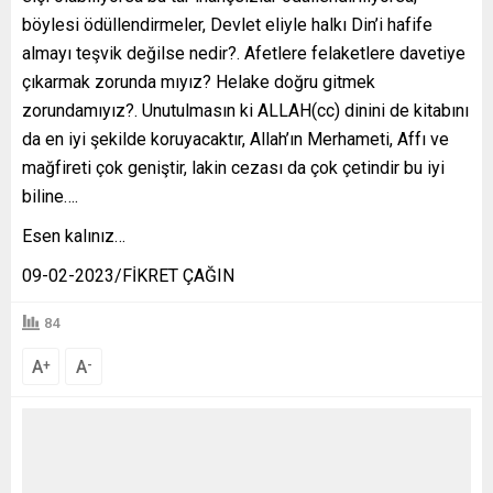
böylesi ödüllendirmeler, Devlet eliyle halkı Din’i hafife
almayı teşvik değilse nedir?. Afetlere felaketlere davetiye
çıkarmak zorunda mıyız? Helake doğru gitmek
zorundamıyız?. Unutulmasın ki ALLAH(cc) dinini de kitabını
da en iyi şekilde koruyacaktır, Allah’ın Merhameti, Affı ve
mağfireti çok geniştir, lakin cezası da çok çetindir bu iyi
biline….
Esen kalınız…
09-02-2023/FİKRET ÇAĞIN
84
A
A
+
-