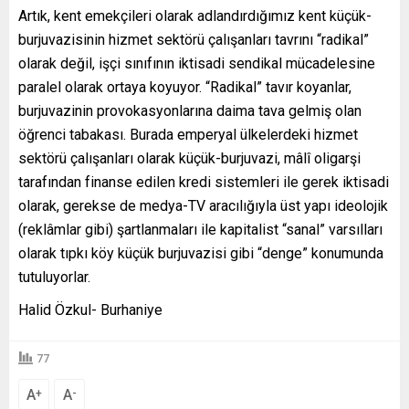
Artık, kent emekçileri olarak adlandırdığımız kent küçük-
burjuvazisinin hizmet sektörü çalışanları tavrını “radikal”
olarak değil, işçi sınıfının iktisadi sendikal mücadelesine
paralel olarak ortaya koyuyor. “Radikal” tavır koyanlar,
burjuvazinin provokasyonlarına daima tava gelmiş olan
öğrenci tabakası. Burada emperyal ülkelerdeki hizmet
sektörü çalışanları olarak küçük-burjuvazi, mâlî oligarşi
tarafından finanse edilen kredi sistemleri ile gerek iktisadi
olarak, gerekse de medya-TV aracılığıyla üst yapı ideolojik
(reklâmlar gibi) şartlanmaları ile kapitalist “sanal” varsılları
olarak tıpkı köy küçük burjuvazisi gibi “denge” konumunda
tutuluyorlar.
Halid Özkul- Burhaniye
77
A
A
+
-