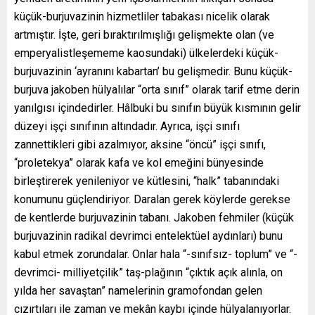
küçük-burjuvazinin hizmetliler tabakası nicelik olarak
artmıştır. İşte, geri bıraktırılmışlığı gelişmekte olan (ve
emperyalistleşememe kaosundaki) ülkelerdeki küçük-
burjuvazinin ‘ayranını kabartan’ bu gelişmedir. Bunu küçük-
burjuva jakoben hülyalılar “orta sınıf” olarak tarif etme derin
yanılgısı içindedirler. Hâlbuki bu sınıfın büyük kısmının gelir
düzeyi işçi sınıfının altındadır. Ayrıca, işçi sınıfı
zannettikleri gibi azalmıyor, aksine “öncü” işçi sınıfı,
“proletekya” olarak kafa ve kol emeğini bünyesinde
birleştirerek yenileniyor ve kütlesini, “halk” tabanındaki
konumunu güçlendiriyor. Daralan gerek köylerde gerekse
de kentlerde burjuvazinin tabanı. Jakoben fehmiler (küçük
burjuvazinin radikal devrimci entelektüel aydınları) bunu
kabul etmek zorundalar. Onlar hala “-sınıfsız- toplum” ve “-
devrimci- milliyetçilik” taş-plağının “çıktık açık alınla, on
yılda her savaştan” namelerinin gramofondan gelen
cızırtıları ile zaman ve mekân kaybı içinde hülyalanıyorlar.