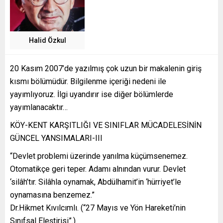
Halid Özkul
20 Kasım 2007’de yazılmış çok uzun bir makalenin giriş
kısmı bölümüdür. Bilgilenme içeriği nedeni ile
yayımlıyoruz. İlgi uyandırır ise diğer bölümlerde
yayımlanacaktır…
KÖY-KENT KARŞITLIĞI VE SINIFLAR MÜCADELESİNİN
GÜNCEL YANSIMALARI-III
“Devlet problemi üzerinde yanılma küçümsenemez.
Otomatikçe geri teper. Adamı alnından vurur. Devlet
‘silâh’tır. Silâhla oynamak, Abdülhamit’in ‘hürriyet’le
oynamasına benzemez.”
Dr.Hikmet Kıvılcımlı. (“27 Mayıs ve Yön Hareketi’nin
Sınıfsal Eleştirisi”.)