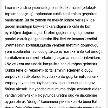
İnsanın kendine yabancılaşması ilkel komünal (ortakçıl-
toplumsallaşmış) toplumdan sınıflı toplumlara geçerken
başlamıştır. Bu da zaman ve mekân içinde yerleşikliğe
geçen insanlığın köy-kent karşıtlığını ve kafa ile kol
ayrıklığını doğurmuştur. Üretim güçlerinin gelişmesine
paralel olarak gelişen üretim ilişkileri ve insanın kendini
üretmesinin zorunluluğunda yeniden üretimin doğurduğu
yeni işbölümleri sonucu gittikçe ayrışan kafa ile kol emeği,
kapitalizmin serbest-rekabetçi aşamasında derinleşirken,
köy ve kent arasındaki karşıtlıkta son durağına gelmiştir.
Çünkü tekelci-rekabet kapitalizminin egemen olduğu
emperyalist ülkelerde köyden kente göç, kır nüfüsunun -
emperyal yeniden paylaşım savaşları sonucunuda göz
önüne alırsak- bir yandan minumuma doğru azalarak diğer
yandan bilim-teknik koşutunda üretim güç ve ilişkilerine
uygun olarak “denge” konumunu yakalarken -ki bunu Batı
Avrupa’nın bütün emperyal kırını dolaştığınızda gayet rahat