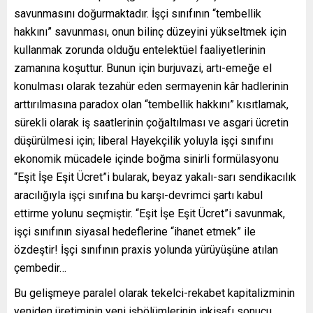
savunmasını doğurmaktadır. İşçi sınıfının “tembellik
hakkını” savunması, onun bilinç düzeyini yükseltmek için
kullanmak zorunda olduğu entelektüel faaliyetlerinin
zamanına koşuttur. Bunun için burjuvazi, artı-emeğe el
konulması olarak tezahür eden sermayenin kâr hadlerinin
arttırılmasına paradox olan “tembellik hakkını” kısıtlamak,
sürekli olarak iş saatlerinin çoğaltılması ve asgari ücretin
düşürülmesi için; liberal Hayekçilik yoluyla işçi sınıfını
ekonomik mücadele içinde boğma sinirli formülasyonu
“Eşit İşe Eşit Ücret”i bularak, beyaz yakalı-sarı sendikacılık
aracılığıyla işçi sınıfına bu karşı-devrimci şartı kabul
ettirme yolunu seçmiştir. “Eşit İşe Eşit Ücret”i savunmak,
işçi sınıfının siyasal hedeflerine “ihanet etmek” ile
özdeştir! İşçi sınıfının praxis yolunda yürüyüşüne atılan
çembedir…
Bu gelişmeye paralel olarak tekelci-rekabet kapitalizminin
yeniden üretiminin yeni işbölümlerinin inkişafı sonucu