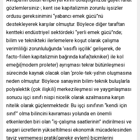
gözlemlersiniz-; kent ise kapitalizmin zorunlu işsizler
ordusu gereksinimini “yabancı emek gücü”nü
destekleyerek karşılar olmuştur. Böylece diğer taraftan
kentteki endüstriyel sektördeki “yerli emek gücü”nde;
bilim ve teknikteki ilerlemelere koşut olarak çalışma
verimliliği zorunluluğunda ‘vasıflı işçilik’ gelişerek, de
facto-fiilen kapitalizmin bağrında kafa(tekniker) ile kol
emeği(modern proleter) ayrışması tekrar bütünleşmesi
sürecinde kaynak olacak olan ‘prole-tek-ya’nın oluşmasına
neden olmuştur. Böylece sanayinin bilim-teknik buluşlarla
polyalektik (çok ilişkili) merkezileşmesi ve yaygınlaşması
sonucu işçi sınıfı nispi nicelik olarak azalmasına karşın
nitelik olarak güçlenmektedir. Bu işçi sınıfının “kendi için
sınıf” olma bilincini kavraması yolunda en önemli
etkenlerden biri olan “iş-çalışma saatlerinin” indirilmesi ve
asgari ücretlerin yükseltilmesi ekonomik mücadelesinden
taviz vermemesi pratik(gerekir eylem) biçimlerini