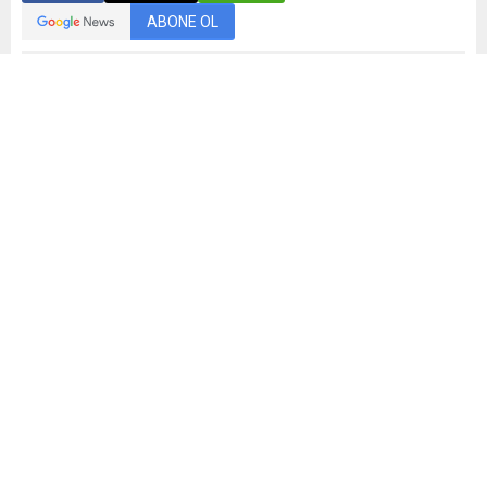
ABONE OL
Bandırma Arkeoloji Müzesi, Kyzikos Antik Kenti ve