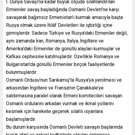
I. Dünya Savaşı’na kadar büyük ölçüde silahlandırılan
Ermeniler savaş başladığında Osmanlı Devleti’ne karşı
savaşarak bağımsız Ermenistan’ı kurmak amacıyla başta
Rusya olmak üzere İtilâf Devletleri ile işbirliği içine
girmişlerdir. Sadece Türkiye ve Rusya’daki Ermeniler değil,
aynı zamanda İran, Romanya, İtalya, İngiltere ve
Amerika’daki Ermeniler de gönüllü alayları kurmuşlar ve
Kafkas cephesine katılmışlardır. Özellikle Romanya ve
Bulgaristan’da gönüllü Ermeniler birçok faaliyetlerde
bulunmuşlardır .
Osmanlı Ordusu’nun Sarıkamış’ta Rusya’ya yenilmesi ve
arkasından İngiltere ve Fransa’nın Çanakkale’ye
saldırmasına paralel olarak Ermeni komitecileri savaşan
Osmanlı ordularını arkadan vurmak ve ikmal yollarını
kesmek için harekete geçerek silahlı isyanlara
başlamışlardır.
Bu durum karşısında Osmanlı Devleti savaşın başlarında
küçük idarî ve askerî tedbirlerle olayları önlemeye