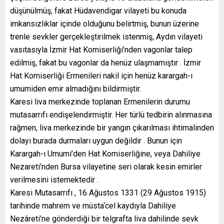
düşünülmüş, fakat Hüdavendigar vilayeti bu konuda
imkansızlıklar içinde olduğunu belirtmiş, bunun üzerine
trenle sevkler gerçekleştirilmek istenmiş, Aydın vilayeti
vasıtasıyla İzmir Hat Komiserliği’nden vagonlar talep
edilmiş, fakat bu vagonlar da henüz ulaşmamıştır . İzmir
Hat Komiserliği Ermenileri nakil için henüz karargah-ı
umumiden emir almadığını bildirmiştir.
Karesi liva merkezinde toplanan Ermenilerin durumu
mutasarrıfı endişelendirmiştir. Her türlü tedbirin alınmasına
rağmen, liva merkezinde bir yangın çıkarılması ihtimalinden
dolayı burada durmaları uygun değildir . Bunun için
Karargah-ı Umumi’den Hat Komiserliğine, veya Dahiliye
Nezareti’nden Bursa vilayetine seri olarak kesin emirler
verilmesini istemektedir .
Karesi Mutasarrıfı , 16 Ağustos 1331 (29 Ağustos 1915)
tarihinde mahrem ve müsta‘cel kaydıyla Dahiliye
Nezâreti’ne gönderdiği bir telgrafta liva dahilinde sevk