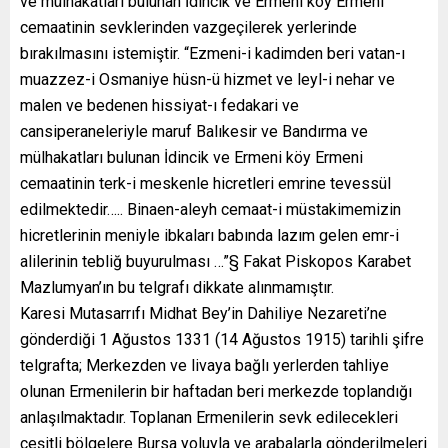
ve mülhakatları bulunan İdincik ve Ermeni köy Ermeni
cemaatinin sevklerinden vazgeçilerek yerlerinde
bırakılmasını istemiştir. “Ezmeni-i kadimden beri vatan-ı
muazzez-i Osmaniye hüsn-ü hizmet ve leyl-i nehar ve
malen ve bedenen hissiyat-ı fedakari ve
cansiperaneleriyle maruf Balıkesir ve Bandırma ve
mülhakatları bulunan İdincik ve Ermeni köy Ermeni
cemaatinin terk-i meskenle hicretleri emrine tevessül
edilmektedir….. Binaen-aleyh cemaat-i müstakimemizin
hicretlerinin meniyle ibkaları babında lazım gelen emr-i
alilerinin tebliğ buyurulması …”§ Fakat Piskopos Karabet
Mazlumyan’ın bu telgrafı dikkate alınmamıştır.
Karesi Mutasarrıfı Midhat Bey’in Dahiliye Nezareti’ne
gönderdiği 1 Ağustos 1331 (14 Ağustos 1915) tarihli şifre
telgrafta; Merkezden ve livaya bağlı yerlerden tahliye
olunan Ermenilerin bir haftadan beri merkezde toplandığı
anlaşılmaktadır. Toplanan Ermenilerin sevk edilecekleri
çeşitli bölgelere Bursa yoluyla ve arabalarla gönderilmeleri