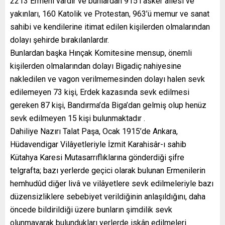
2213 Ermeni vardır ve bunlardan 915’i asker ailesi ve
yakınları, 160 Katolik ve Protestan, 963’ü memur ve sanat
sahibi ve kendilerine itimat edilen kişilerden olmalarından
dolayı şehirde bırakılanlardır.
Bunlardan başka Hınçak Komitesine mensup, önemli
kişilerden olmalarından dolayı Bigadiç nahiyesine
nakledilen ve vagon verilmemesinden dolayı halen sevk
edilemeyen 73 kişi, Erdek kazasında sevk edilmesi
gereken 87 kişi, Bandırma’da Biga’dan gelmiş olup henüz
sevk edilmeyen 15 kişi bulunmaktadır .
Dahiliye Nazırı Talat Paşa, Ocak 1915’de Ankara,
Hüdavendigar Vilâyetleriyle İzmit Karahisâr-ı sahib
Kütahya Karesi Mutasarrıflıklarına gönderdiği şifre
telgrafta; bazı yerlerde geçici olarak bulunan Ermenilerin
hemhudûd diğer livâ ve vilâyetlere sevk edilmeleriyle bazı
düzensizliklere sebebiyet verildiğinin anlaşıldığını, daha
öncede bildirildiği üzere bunların şimdilik sevk
olunmayarak bulundukları yerlerde iskân edilmeleri