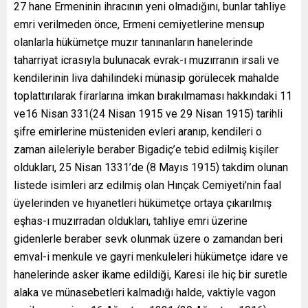
27 hane Ermeninin ihracının yeni olmadığını, bunlar tahliye
emri verilmeden önce, Ermeni cemiyetlerine mensup
olanlarla hükümetçe muzır tanınanların hanelerinde
taharriyat icrasıyla bulunacak evrak-ı muzırranın irsali ve
kendilerinin liva dahilindeki münasip görülecek mahalde
toplattırılarak firarlarına imkan bırakılmaması hakkındaki 11
ve16 Nisan 331(24 Nisan 1915 ve 29 Nisan 1915) tarihli
şifre emirlerine müsteniden evleri aranıp, kendileri o
zaman aileleriyle beraber Bigadiç’e tebid edilmiş kişiler
oldukları, 25 Nisan 1331’de (8 Mayıs 1915) takdim olunan
listede isimleri arz edilmiş olan Hınçak Cemiyeti’nin faal
üyelerinden ve hıyanetleri hükümetçe ortaya çıkarılmış
eşhas-ı muzırradan oldukları, tahliye emri üzerine
gidenlerle beraber sevk olunmak üzere o zamandan beri
emval-i menkule ve gayri menkuleleri hükümetçe idare ve
hanelerinde asker ikame edildiği, Karesi ile hiç bir suretle
alaka ve münasebetleri kalmadığı halde, vaktiyle vagon