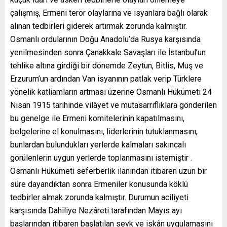
çalışmış, Ermeni terör olaylarına ve isyanlara bağlı olarak
alınan tedbirleri giderek artırmak zorunda kalmıştır.
Osmanlı ordularının Doğu Anadolu’da Rusya karşısında
yenilmesinden sonra Çanakkale Savaşları ile İstanbul’un
tehlike altına girdiği bir dönemde Zeytun, Bitlis, Muş ve
Erzurum’un ardından Van isyanının patlak verip Türklere
yönelik katliamların artması üzerine Osmanlı Hükümeti 24
Nisan 1915 tarihinde vilâyet ve mutasarrıflıklara gönderilen
bu genelge ile Ermeni komitelerinin kapatılmasını,
belgelerine el konulmasını, liderlerinin tutuklanmasını,
bunlardan bulundukları yerlerde kalmaları sakıncalı
görülenlerin uygun yerlerde toplanmasını istemiştir .
Osmanlı Hükümeti seferberlik ilanından itibaren uzun bir
süre dayandıktan sonra Ermeniler konusunda köklü
tedbirler almak zorunda kalmıştır. Durumun aciliyeti
karşısında Dahiliye Nezâreti tarafından Mayıs ayı
başlarından itibaren başlatılan sevk ve iskân uygulamasını