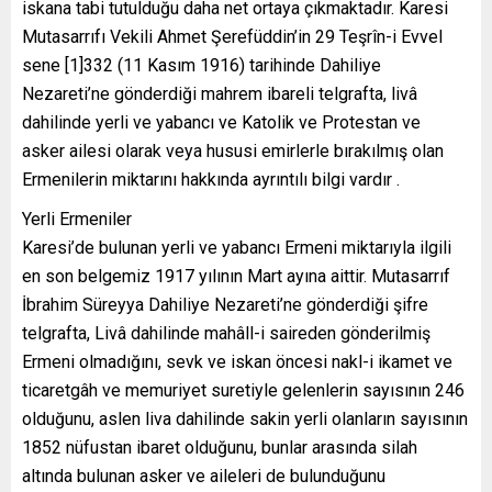
iskana tabi tutulduğu daha net ortaya çıkmaktadır. Karesi
Mutasarrıfı Vekili Ahmet Şerefüddin’in 29 Teşrîn-i Evvel
sene [1]332 (11 Kasım 1916) tarihinde Dahiliye
Nezareti’ne gönderdiği mahrem ibareli telgrafta, livâ
dahilinde yerli ve yabancı ve Katolik ve Protestan ve
asker ailesi olarak veya hususi emirlerle bırakılmış olan
Ermenilerin miktarını hakkında ayrıntılı bilgi vardır .
Yerli Ermeniler
Karesi’de bulunan yerli ve yabancı Ermeni miktarıyla ilgili
en son belgemiz 1917 yılının Mart ayına aittir. Mutasarrıf
İbrahim Süreyya Dahiliye Nezareti’ne gönderdiği şifre
telgrafta, Livâ dahilinde mahâll-i saireden gönderilmiş
Ermeni olmadığını, sevk ve iskan öncesi nakl-i ikamet ve
ticaretgâh ve memuriyet suretiyle gelenlerin sayısının 246
olduğunu, aslen liva dahilinde sakin yerli olanların sayısının
1852 nüfustan ibaret olduğunu, bunlar arasında silah
altında bulunan asker ve aileleri de bulunduğunu