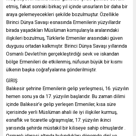
etmiş, fakat sonraki birkaç yıl içinde unsurların bir daha bir
araya gelemeyecekleri şekilde bozulmuştur. Özellikle
Birinci Dünya Savaşı esnasında Ermenilerin yüzyıllardır
birada yaşadıkları Müslüman komşularıyla aralarındaki
ilişkileri bozulmuş, Türklerle Ermeniler arasındaki güven
duygusu ortadan kalkmıştır. Birinci Dünya Savaşı yıllarında
Osmanlı Devleti’nin gerçekleştirdiği sevk ve iskandan
bölge Ermenileri de etkilenmiş, nüfusun büyük bir kısmı
ülkenin başka coğrafyalarına gönderilmiştir.
GİRİŞ
Balıkesir şehrine Ermenilerin gelip yerleşmesi, 16. yüzyılın
hemen sonu ya da 17. yüzyılın başlarıdır. Bu zaman dilimi
içinde Balıkesir’e gelip yerleşen Ermeniler, kısa süre
içerisinde yerli Müslüman ahali ile iyi ilişkiler kurmuş,
esnaflık ve ticaretle uğraşmışlar, 17. yüzyılın ikinci
yarısında şehirde müstakil bir kiliseye sahip olmuşlardır .
Osmanlı idaresi altında bulundukları dönemde dinî ve