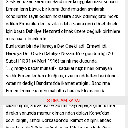
Sevk ve iskan kararının Bandırma’da uygulanması sonucu
Ermenilerin büyük bir kısmı Bandırma’dan ayrılarak
kendilerine tayin edilen noktalara sevk edilmişlerdi. Sevk
edilen Ermenilerden bazıları daha sonra geri dönebilmek
için başta Dahiliye Nezareti olmak üzere değişik birimlere
müracaat etmişlerdir.
Bunlardan biri de Haracya Der Oseki adlı Ermeni idi.
Haracya Der Oseki Dahiliye Nezareti’ne gönderdiği 20
Şubat [1]331 (4 Mart 1916) tarihli mektubunda;
“… şimdiye kadar muhâlif-i sadâkat hiçbir hâli olmayan
sadık Ermenilerden olduğunu, uzun müddetten beri ikinci
vatanım dediği Bandırma’da ikamet ettiğini, Bandırma
Ermenilerinin kısmen mahall-i âhara nakli sırasında
kendisinin de ailesiyle beraber birinci kâfile ile yola
REKLAMI KAPAT
çıkarıldığını, ancak, iki evlâdının Haydarpaşa şimendüfer
direksiyonunda memur olmasından dolayı Konya’dan
çevrildiğini, şimdi Dersaadet’de ikâmet ettiğini, ancak
burada fevka’l-âde zarûret ve sefâlet içinde kaldığını,