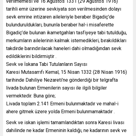
verilmemesi ve 16 Ağustos 1331 (29 Ağustos 1916)
tarihli emir üzerine sevkiyata son verilmesinden dolayı
sevk emrine intizaren aileleriyle beraber Bigadiç’de
bulunduruldukları, bununla beraber hal-i misaferette
Bigadiç’de bulunan ikametgahları tasfiyeye tabi tutulduğu,
merkumların ailelerinin kalmak istemedikleri, bırakıldıkları
takdirde barındırılacak haneleri dahi olmadığından sevk
edildiklerini bildirmiştir .
Sevk ve İskana Tabi Tutulanların Sayısı
Karesi Mutasarrıfı Kemal, 15 Nisan 1332 (28 Nisan 1916)
tarihinde Dahiliye Nezareti’ne gönderdiği bir telgrafta
livada bulunan Ermenilerin sayısı ile ilgili bilgiler
vermektedir. Buna göre;
Livada toplam 2.141 Ermeni bulunmaktadır ve mahal-i
ahere gitmek üzere yolda Ermeni bulunmamaktadır .
Sevk ve iskan işlemi tamamlandıktan sonra Karesi livası
dahilinde ne kadar Ermeninin kaldığı, ne kadarının sevk ve