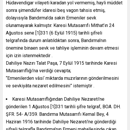
Hüdavendigar vilayeti karadan yol vermemiş, hayli müddet
sonra şimendüfer idaresi beş vagon tahsis etmiş,
dolayısıyla Bandırma’da sakin Ermeniler sevk
olunamayarak kalmıştır. Karesi Mutasarrıfı Mithat’ın 24
Ağustos sene [1]331 (6 Eylül 1915) tarihli şifreli
telgrafında durum anlatıldıktan sonra, Bandırma’nın
önemine binaen sevk ve tahliye işleminin devam etmesi
için izin istenmektedir .
Dahiliye Nazırı Talat Paşa, 7 Eylül 1915 tarihinde Karesi
Mutasarrıflığı’na verdiği cevapta;
“Ermenilerden vâsi‘ miktarda muzırlarının gönderilmesini
ve sevkiyâta nezaret edilmesini” istemiştir .
Karesi Mutasarrıflığından Dahiliye Nezareti’ne
gönderilen 1 Ağustos [1]331 tarihli şifre telgraf, BOA. DH.
ŞFR. 54- A/359. Bandırma Mutasarrıfı Kemal Bey, 4
Haziran 1916 tarihinde Dahiliye Nezareti’ne gönderdiği
şifreli telgrafla Bandırma’nın Ermeni mahallesinde çıkan