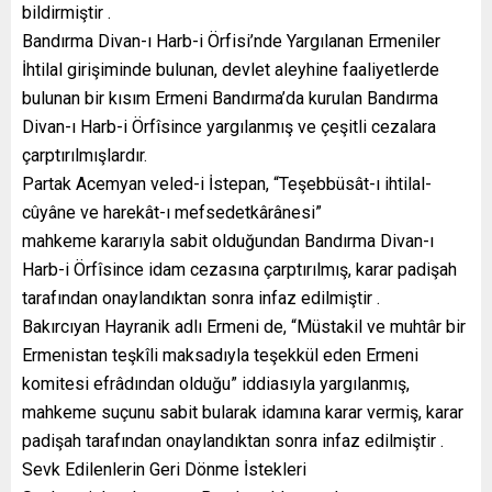
bildirmiştir .
Bandırma Divan-ı Harb-i Örfisi’nde Yargılanan Ermeniler
İhtilal girişiminde bulunan, devlet aleyhine faaliyetlerde
bulunan bir kısım Ermeni Bandırma’da kurulan Bandırma
Divan-ı Harb-i Örfîsince yargılanmış ve çeşitli cezalara
çarptırılmışlardır.
Partak Acemyan veled-i İstepan, “Teşebbüsât-ı ihtilal-
cûyâne ve harekât-ı mefsedetkârânesi”
mahkeme kararıyla sabit olduğundan Bandırma Divan-ı
Harb-i Örfîsince idam cezasına çarptırılmış, karar padişah
tarafından onaylandıktan sonra infaz edilmiştir .
Bakırcıyan Hayranik adlı Ermeni de, “Müstakil ve muhtâr bir
Ermenistan teşkîli maksadıyla teşekkül eden Ermeni
komitesi efrâdından olduğu” iddiasıyla yargılanmış,
mahkeme suçunu sabit bularak idamına karar vermiş, karar
padişah tarafından onaylandıktan sonra infaz edilmiştir .
Sevk Edilenlerin Geri Dönme İstekleri