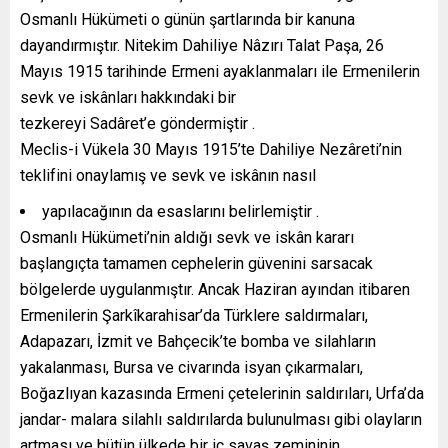
Osmanlı Hükümeti o günün şartlarında bir kanuna
dayandırmıştır. Nitekim Dahiliye Nâzırı Talat Paşa, 26
Mayıs 1915 tarihinde Ermeni ayaklanmaları ile Ermenilerin
sevk ve iskânları hakkındaki bir
tezkereyi Sadâret’e göndermiştir .
Meclis-i Vükela 30 Mayıs 1915’te Dahiliye Nezâreti’nin
teklifini onaylamış ve sevk ve iskânın nasıl
yapılacağının da esaslarını belirlemiştir .
Osmanlı Hükümeti’nin aldığı sevk ve iskân kararı
başlangıçta tamamen cephelerin güvenini sarsacak
bölgelerde uygulanmıştır. Ancak Haziran ayından itibaren
Ermenilerin Şarkîkarahisar’da Türklere saldırmaları,
Adapazarı, İzmit ve Bahçecik’te bomba ve silahların
yakalanması, Bursa ve civarında isyan çıkarmaları,
Boğazlıyan kazasında Ermeni çetelerinin saldırıları, Urfa’da
jandar- malara silahlı saldırılarda bulunulması gibi olayların
artması ve bütün ülkede bir iç savaş zemininin