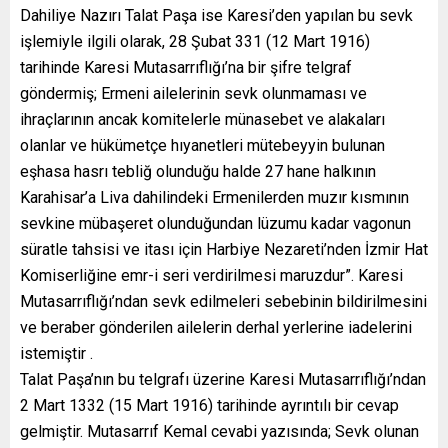
Dahiliye Nazırı Talat Paşa ise Karesi’den yapılan bu sevk
işlemiyle ilgili olarak, 28 Şubat 331 (12 Mart 1916)
tarihinde Karesi Mutasarrıflığı’na bir şifre telgraf
göndermiş; Ermeni ailelerinin sevk olunmaması ve
ihraçlarının ancak komitelerle münasebet ve alakaları
olanlar ve hükümetçe hıyanetleri mütebeyyin bulunan
eşhasa hasrı tebliğ olunduğu halde 27 hane halkının
Karahisar’a Liva dahilindeki Ermenilerden muzır kısmının
sevkine mübaşeret olunduğundan lüzumu kadar vagonun
süratle tahsisi ve itası için Harbiye Nezareti’nden İzmir Hat
Komiserliğine emr-i seri verdirilmesi maruzdur”. Karesi
Mutasarrıflığı’ndan sevk edilmeleri sebebinin bildirilmesini
ve beraber gönderilen ailelerin derhal yerlerine iadelerini
istemiştir .
Talat Paşa’nın bu telgrafı üzerine Karesi Mutasarrıflığı’ndan
2 Mart 1332 (15 Mart 1916) tarihinde ayrıntılı bir cevap
gelmiştir. Mutasarrıf Kemal cevabi yazısında; Sevk olunan