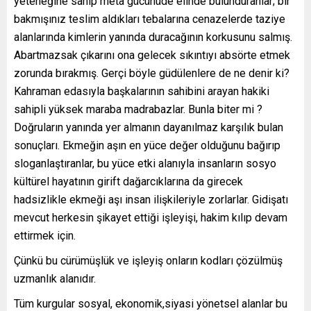
yeteneğine sahip meta gücünüde elinde bulunduranlar; bir
bakmışınız teslim aldıkları tebalarına cenazelerde taziye
alanlarında kimlerin yanında duracağının korkusunu salmış.
Abartmazsak çıkarını ona gelecek sıkıntıyı absörte etmek
zorunda bırakmış. Gerçi böyle güdülenlere de ne denir ki?
Kahraman edasıyla başkalarının sahibini arayan hakiki
sahipli yüksek maraba madrabazlar. Bunla biter mi ?
Doğruların yanında yer almanın dayanılmaz karşılık bulan
sonuçları. Ekmeğin aşın en yüce değer olduğunu bağırıp
sloganlaştıranlar, bu yüce etki alanıyla insanların sosyo
kültürel hayatının girift dağarcıklarına da girecek
hadsizlikle ekmeği aşı insan ilişkileriyle zorlarlar. Gidişatı
mevcut herkesin şikayet ettiği işleyişi, hakim kılıp devam
ettirmek için.
Çünkü bu cürümüşlük ve işleyiş onların kodları çözülmüş
uzmanlık alanıdır.
Tüm kurgular sosyal, ekonomik,siyasi yönetsel alanlar bu