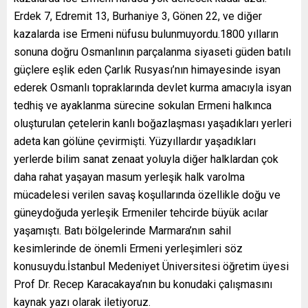
Erdek 7, Edremit 13, Burhaniye 3, Gönen 22, ve diğer
kazalarda ise Ermeni nüfusu bulunmuyordu.1800 yılların
sonuna doğru Osmanlının parçalanma siyaseti güden batılı
güçlere eşlik eden Çarlık Rusyası’nın himayesinde isyan
ederek Osmanlı topraklarında devlet kurma amacıyla isyan
tedhiş ve ayaklanma sürecine sokulan Ermeni halkınca
oluşturulan çetelerin kanlı boğazlaşması yaşadıkları yerleri
adeta kan gölüne çevirmişti. Yüzyıllardır yaşadıkları
yerlerde bilim sanat zenaat yoluyla diğer halklardan çok
daha rahat yaşayan masum yerleşik halk varolma
mücadelesi verilen savaş koşullarında özellikle doğu ve
güneydoğuda yerleşik Ermeniler tehcirde büyük acılar
yaşamıştı. Batı bölgelerinde Marmara’nın sahil
kesimlerinde de önemli Ermeni yerleşimleri söz
konusuydu.İstanbul Medeniyet Üniversitesi öğretim üyesi
Prof Dr. Recep Karacakaya’nın bu konudaki çalışmasını
kaynak yazı olarak iletiyoruz.