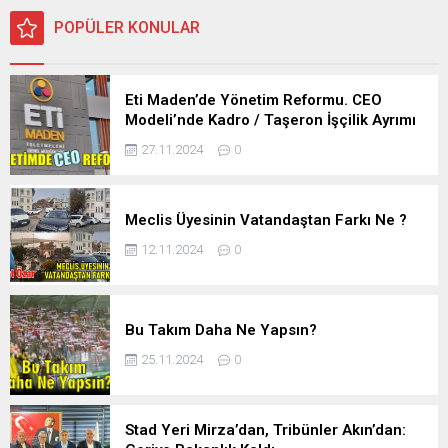
POPÜLER KONULAR
Eti Maden’de Yönetim Reformu. CEO
Modeli’nde Kadro / Taşeron İşçilik Ayrımı
Kalkıyor
27.11.2024
0
Meclis Üyesinin Vatandaştan Farkı Ne ?
12.11.2024
0
Bu Takım Daha Ne Yapsın?
25.11.2024
0
Stad Yeri Mirza’dan, Tribünler Akın’dan: