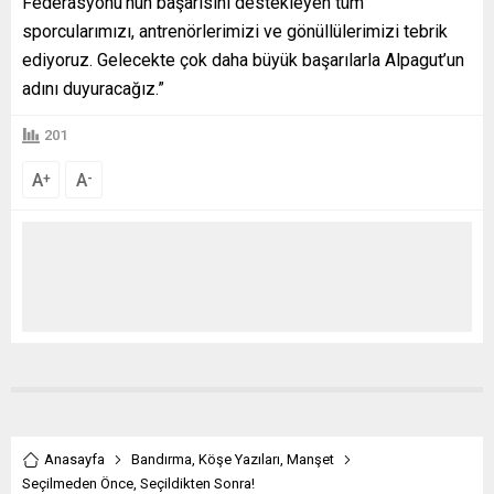
Federasyonu’nun başarısını destekleyen tüm
sporcularımızı, antrenörlerimizi ve gönüllülerimizi tebrik
ediyoruz. Gelecekte çok daha büyük başarılarla Alpagut’un
adını duyuracağız.”
201
A
A
+
-
Anasayfa
Bandırma
,
Köşe Yazıları
,
Manşet
Seçilmeden Önce, Seçildikten Sonra!