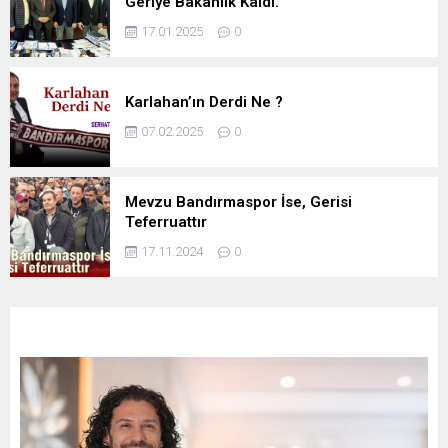
Geriye Bakanlık Kaldı.
17.01.2025
0
Karlahan’ın Derdi Ne ?
07.02.2025
0
Mevzu Bandırmaspor İse, Gerisi
Teferruattır
17.11.2024
0