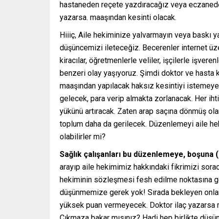
hastaneden reçete yazdıracağız veya eczaneden p
yazarsa. maaşından kesinti olacak.
Hiiiç, Aile hekiminize yalvarmayın veya baskı y
düşüncemizi ileteceğiz. Becerenler internet üzer
kiracılar, öğretmenlerle veliler, işçilerle işver
benzeri olay yaşıyoruz. Şimdi doktor ve hasta k
maaşından yapılacak haksız kesintiyi istemeyec
gelecek, para verip almakta zorlanacak. Her ihti
yükünü artıracak. Zaten arap saçına dönmüş ol
toplum daha da gerilecek. Düzenlemeyi aile hek
olabilirler mi?
Sağlık çalışanları bu düzenlemeye, boşuna (
arayıp aile hekimimiz hakkındaki fikrimizi sora
hekiminin sözleşmesi fesh edilme noktasına gel
düşünmemize gerek yok! Sırada bekleyen onlarca
yüksek puan vermeyecek. Doktor ilaç yazarsa 
Çıkmaza bakar mısınız? Hadi hep birlikte düşüne