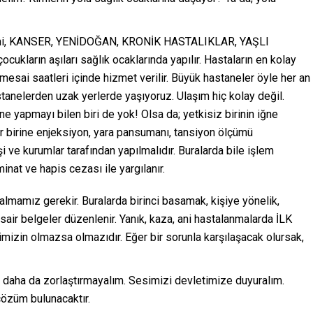
bini, KANSER, YENİDOĞAN, KRONİK HASTALIKLAR, YAŞLI
ukların aşıları sağlık ocaklarında yapılır. Hastaların en kolay
 mesai saatleri içinde hizmet verilir. Büyük hastaneler öyle her an
anelerden uzak yerlerde yaşıyoruz. Ulaşım hiç kolay değil.
e yapmayı bilen biri de yok! Olsa da; yetkisiz birinin iğne
er birine enjeksiyon, yara pansumanı, tansiyon ölçümü
işi ve kurumlar tarafından yapılmalıdır. Buralarda bile işlem
nat ve hapis cezası ile yargılanır.
lmamız gerekir. Buralarda birinci basamak, kişiye yönelik,
sair belgeler düzenlenir. Yanık, kaza, ani hastalanmalarda İLK
izin olmazsa olmazıdır. Eğer bir sorunla karşılaşacak olursak,
şi daha da zorlaştırmayalım. Sesimizi devletimize duyuralım.
çözüm bulunacaktır.