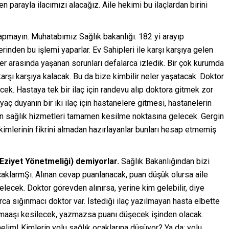
arayla ilacımızı alacağız. Aile hekimi bu ilaçlardan birini
apmayın. Muhatabımız Sağlık bakanlığı. 182 yi arayıp
inden bu işlemi yaparlar. Ev Sahipleri ile karşı karşıya gelen
enler arasında yaşanan sorunları defalarca izledik. Bir çok kurumda
arşı karşıya kalacak. Bu da bize kimbilir neler yaşatacak. Doktor
ek. Hastaya tek bir ilaç için randevu alıp doktora gitmek zor
yaç duyanın bir iki ilaç için hastanelere gitmesi, hastanelerin
an sağlık hizmetleri tamamen kesilme noktasına gelecek. Gergin
imlerinin fikrini almadan hazırlayanlar bunları hesap etmemiş
Eziyet Yönetmeliği) demiyorlar.
Sağlık Bakanlığından bizi
caklarmŞı. Alınan cevap puanlanacak, puan düşük olursa aile
ecek. Doktor görevden alınırsa, yerine kim gelebilir, diye
 sığınmacı doktor var. İstediği ilaç yazılmayan hasta elbette
maaşı kesilecek, yazmazsa puanı düşecek işinden olacak.
lim! Kimlerin yolu sağlık ocaklarına düşüyor? Ya da; yolu