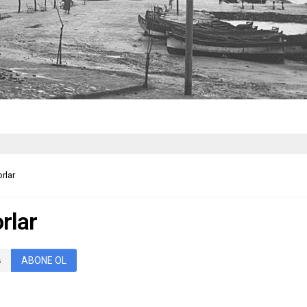
rlar
rlar
ABONE OL