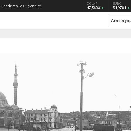
GRAM ALTIN
DOLAR
EURO
ı Bandırma ile Güçlendirdi
6.495,07
47,5633
54,9784