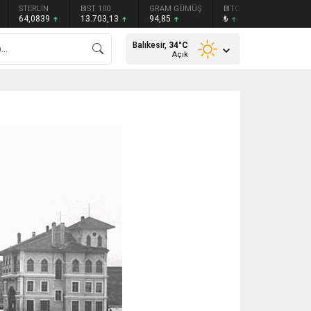
STERLİN
BIST 100
GRAM GÜMÜŞ
BITCOIN
ETHEREU
64,0839
13.703,13
94,85
₺
₺
Balıkesir,
34
°C
Açık