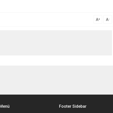
A
A
+
-
 Menü
Footer Sidebar