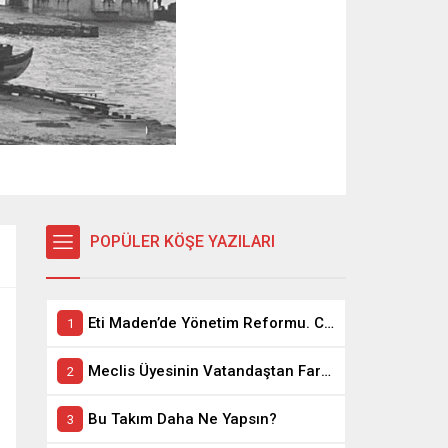
POPÜLER KÖŞE YAZILARI
Eti Maden’de Yönetim Reformu. CEO Modeli’nde Kadro / Taşeron İşçilik Ayrımı Kalkıyor
Meclis Üyesinin Vatandaştan Farkı Ne ?
Bu Takım Daha Ne Yapsın?