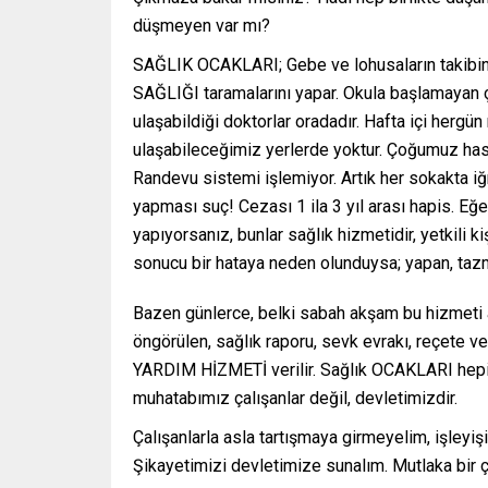
düşmeyen var mı?
SAĞLIK OCAKLARI; Gebe ve lohusaların taki
SAĞLIĞI taramalarını yapar. Okula başlamayan çoc
ulaşabildiği doktorlar oradadır. Hafta içi hergün
ulaşabileceğimiz yerlerde yoktur. Çoğumuz hast
Randevu sistemi işlemiyor. Artık her sokakta iğn
yapması suç! Cezası 1 ila 3 yıl arası hapis. Eğ
yapıyorsanız, bunlar sağlık hizmetidir, yetkili k
sonucu bir hataya neden olunduysa; yapan, tazmi
Bazen günlerce, belki sabah akşam bu hizmeti a
öngörülen, sağlık raporu, sevk evrakı, reçete ve
YARDIM HİZMETİ verilir. Sağlık OCAKLARI hepim
muhatabımız çalışanlar değil, devletimizdir.
Çalışanlarla asla tartışmaya girmeyelim, işleyi
Şikayetimizi devletimize sunalım. Mutlaka bir 