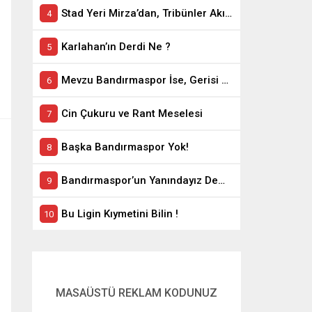
Stad Yeri Mirza’dan, Tribünler Akın’dan: Geriye Bakanlık Kaldı.
Karlahan’ın Derdi Ne ?
Mevzu Bandırmaspor İse, Gerisi Teferruattır
Cin Çukuru ve Rant Meselesi
Başka Bandırmaspor Yok!
Bandırmaspor’un Yanındayız Demekle Olmuyor!
Bu Ligin Kıymetini Bilin !
MASAÜSTÜ REKLAM KODUNUZ