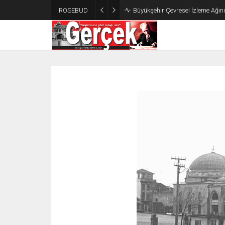
ROSEBUD
Büyükşehir Çevresel İzleme Ağın