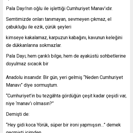
Pala Dayı’nın oğlu ile işlettiği Cumhuriyet Manav’ıdır.
Semtimizde onları tanımayan, sevmeyen çıkmaz, el
çabukluğu ile ezik, çürük şeyleri
kimseye kakalamaz, karpuzun kabağını, kavunun keleğini
de dükkanlarına sokmazlar.
Pala Dayı; hem çarıklı bilge, hem de ayaküstü sohbetlerine
doyulmaz sıcacık bir
Anadolu insanıdır. Bir gün, yeri gelmiş “Neden Cumhuriyet
Manavı” diye sormuştum.
“Cumhuriyet’in bu tezgâhta gördüğün çeşit kadar çeşidi var,
niye ‘manav’ı olmasın?”
Demişti de:
“Hey gidi koca Yörük, süper bir ironi yapmışsın…” demek
geçmişti içimden…