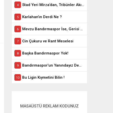
Stad Yeri Mirza’dan, Tribünler Akın’dan: Geriye Bakanlık Kaldı.
Karlahan’ın Derdi Ne ?
Mevzu Bandırmaspor İse, Gerisi Teferruattır
Cin Çukuru ve Rant Meselesi
Başka Bandırmaspor Yok!
Bandırmaspor’un Yanındayız Demekle Olmuyor!
Bu Ligin Kıymetini Bilin !
MASAÜSTÜ REKLAM KODUNUZ