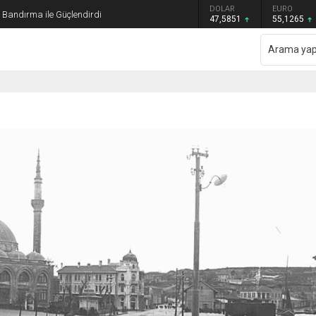
GRAM ALTIN
DOLAR
EURO
ı Bandırma ile Güçlendirdi
6.552,32
47,5851
55,1265