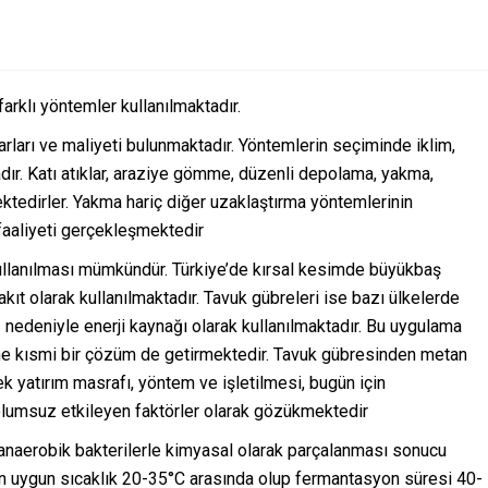
arklı yöntemler kullanılmaktadır.
rları ve maliyeti bulunmaktadır. Yöntemlerin seçiminde iklim,
dır. Katı atıklar, araziye gömme, düzenli depolama, yakma,
ktedirler. Yakma hariç diğer uzaklaştırma yöntemlerinin
aaliyeti gerçekleşmektedir
kullanılması mümkündür. Türkiye’de kırsal kesimde büyükbaş
kıt olarak kullanılmaktadır. Tavuk gübreleri ise bazı ülkelerde
nedeniyle enerji kaynağı olarak kullanılmaktadır. Bu uygulama
erine kısmi bir çözüm de getirmektedir. Tavuk gübresinden metan
ek yatırım masrafı, yöntem ve işletilmesi, bugün için
lumsuz etkileyen faktörler olarak gözükmektedir
anaerobik bakterilerle kimyasal olarak parçalanması sonucu
en uygun sıcaklık 20-35°C arasında olup fermantasyon süresi 40-