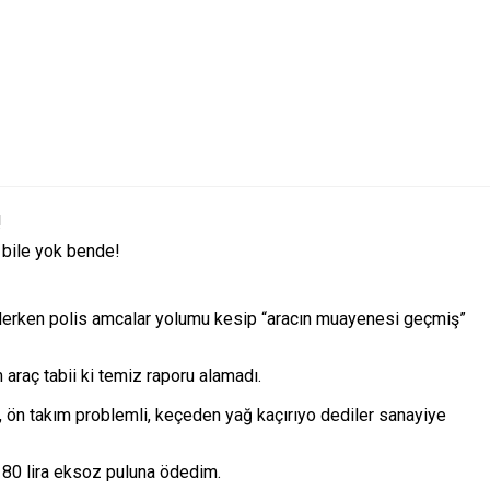
!
 bile yok bende!
derken polis amcalar yolumu kesip “aracın muayenesi geçmiş”
araç tabii ki temiz raporu alamadı.
lı, ön takım problemli, keçeden yağ kaçırıyo dediler sanayiye
ı, 80 lira eksoz puluna ödedim.