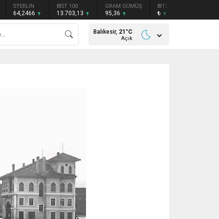
STERLİN
BIST 100
GRAM GÜMÜŞ
BITCOIN
ETHEREU
64,2466
13.703,13
95,36
₺
₺
Balıkesir,
21
°C
Açık