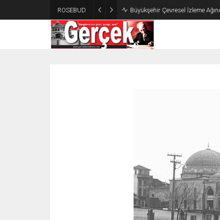
ROSEBUD
Büyükşehir Çevresel İzleme Ağın