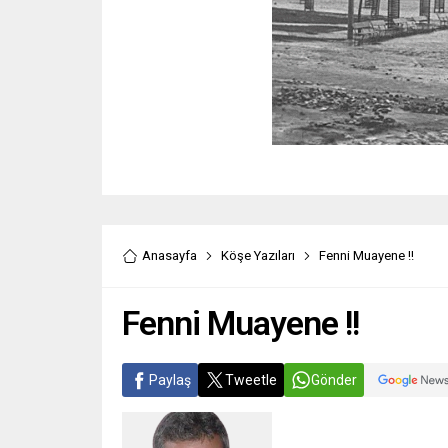
Anasayfa
Köşe Yazıları
Fenni Muayene !!
Fenni Muayene !!
Paylaş
Tweetle
Gönder