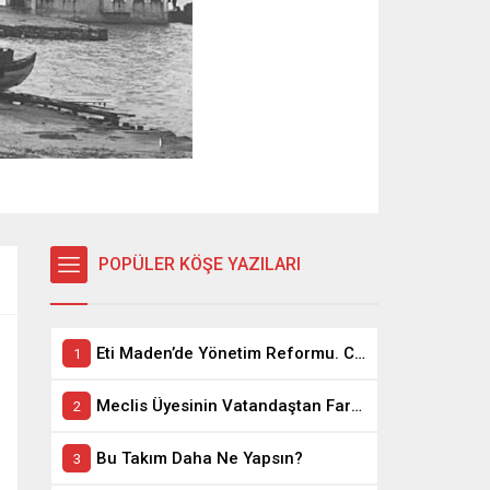
POPÜLER KÖŞE YAZILARI
Eti Maden’de Yönetim Reformu. CEO Modeli’nde Kadro / Taşeron İşçilik Ayrımı Kalkıyor
Meclis Üyesinin Vatandaştan Farkı Ne ?
Bu Takım Daha Ne Yapsın?