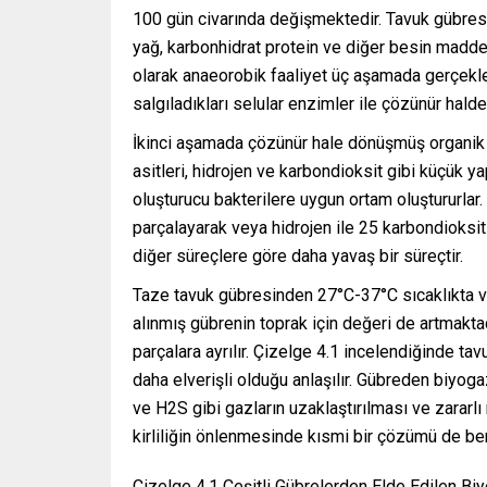
100 gün civarında değişmektedir. Tavuk gübresi,
yağ, karbonhidrat protein ve diğer besin maddel
olarak anaeorobik faaliyet üç aşamada gerçekle
salgıladıkları selular enzimler ile çözünür ha
İkinci aşamada çözünür hale dönüşmüş organik 
asitleri, hidrojen ve karbondioksit gibi küçük 
oluşturucu bakterilere uygun ortam oluştururla
parçalayarak veya hidrojen ile 25 karbondioksi
diğer süreçlere göre daha yavaş bir süreçtir.
Taze tavuk gübresinden 27°C-37°C sıcaklıkta v
alınmış gübrenin toprak için değeri de artmakta
parçalara ayrılır. Çizelge 4.1 incelendiğinde ta
daha elverişli olduğu anlaşılır. Gübreden biyog
ve H2S gibi gazların uzaklaştırılması ve zararl
kirliliğin önlenmesinde kısmi bir çözümü de be
Çizelge 4.1 Çeşitli Gübrelerden Elde Edilen Biy