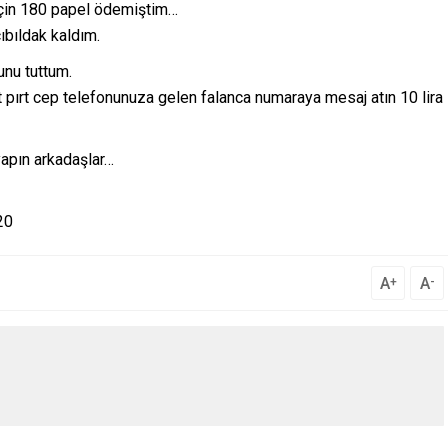
için 180 papel ödemiştim…
ıbıldak kaldım.
unu tuttum.
 pırt cep telefonunuza gelen falanca numaraya mesaj atın 10 lira
yapın arkadaşlar…
20
A
A
+
-