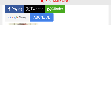
REKLAMI KAPAT
Paylaş
Tweetle
Gönder
ABONE OL
Fikret Çağın
Değerli okurlar, Korona virüse karşı korunma önlemlerinden
asla ödün vermeden, sıkıntı ve stresinden bir nebze
uzaklaşıp biraz gır gır şamata yapalım ne dersiniz?.
Bilindiği gibi ülkemizde resmen kurulmuş ve tamamı
seçimlere katılamasa bile varlığını sürdüren 70 den fazla