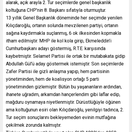
alarak, açık arayla 2. Tur seçimlerde genel başkanlık
koltuğuna CHP’nin 8. Başkanı sıfatıyla oturmuştur.
13 yıllık Genel Başkanlık döneminde her seçimde yenilen
Kılıçdaroğlu, ortanın solunda mevzilenen partiyi, ortanın
sağına kaydırmakla suçlanmış, 6 ok ilkesinden kopmakla
itham edilmiştir. MHP ile kol kola girip, Ekmeleddin’i
Cumhurbaşkanı adayı göstermiş, R.T.E. karşısında
kaybetmiştir. Selamet Partisi ile ortak bir mutabakata gidip
Abdullah Gül’ü aday göstermek istemiştir. Son seçimlerde
Zafer Partisi ile gizli anlaşma yapıp, hem partisinin
yönetiminden, hem de koalisyon ortağı 5 parti
yönetiminden gizlemiştir. Bütün bu yaşananların ardından,
ihanete uğradım, arkamdan hançerlendim gibi laflar edip,
mağduru oynamaya niyetlenmiştir. Dürüstlüğüyle öğünen
ama koltuğunun esiri olan Kılıçdaroğlu, yenilgiyi tadınca, 2.
Tur seçim sonuçlarını bekleyemeden evinin mutfağına
çekilmek zorunda kalmıştır.