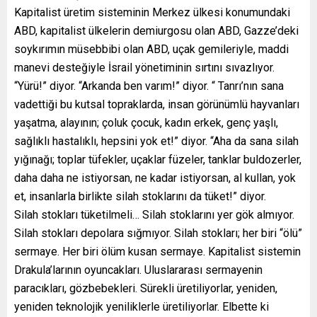
Kapitalist üretim sisteminin Merkez ülkesi konumundaki
ABD, kapitalist ülkelerin demiurgosu olan ABD, Gazze’deki
soykırımın müsebbibi olan ABD, uçak gemileriyle, maddi
manevi desteğiyle İsrail yönetiminin sırtını sıvazlıyor.
“Yürü!” diyor. “Arkanda ben varım!” diyor. “ Tanrı’nın sana
vadettiği bu kutsal topraklarda, insan görünümlü hayvanları
yaşatma, alayının; çoluk çocuk, kadın erkek, genç yaşlı,
sağlıklı hastalıklı, hepsini yok et!” diyor. “Aha da sana silah
yığınağı; toplar tüfekler, uçaklar füzeler, tanklar buldozerler,
daha daha ne istiyorsan, ne kadar istiyorsan, al kullan, yok
et, insanlarla birlikte silah stoklarını da tüket!” diyor.
Silah stokları tüketilmeli… Silah stoklarını yer gök almıyor.
Silah stokları depolara sığmıyor. Silah stokları; her biri “ölü”
sermaye. Her biri ölüm kusan sermaye. Kapitalist sistemin
Drakula’larının oyuncakları. Uluslararası sermayenin
paracıkları, gözbebekleri. Sürekli üretiliyorlar, yeniden,
yeniden teknolojik yeniliklerle üretiliyorlar. Elbette ki