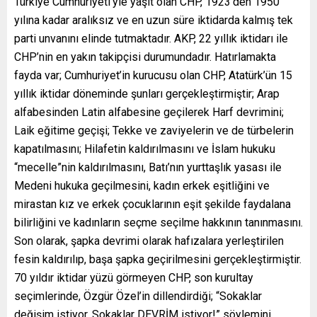
Türkiye Cumhuriyeti’yle yaşıt olan CHP, 1923’den 1950
yılına kadar aralıksız ve en uzun süre iktidarda kalmış tek
parti unvanını elinde tutmaktadır. AKP, 22 yıllık iktidarı ile
CHP’nin en yakın takipçisi durumundadır. Hatırlamakta
fayda var; Cumhuriyet’in kurucusu olan CHP, Atatürk’ün 15
yıllık iktidar döneminde şunları gerçekleştirmiştir; Arap
alfabesinden Latin alfabesine geçilerek Harf devrimini;
Laik eğitime geçişi; Tekke ve zaviyelerin ve de türbelerin
kapatılmasını; Hilafetin kaldırılmasını ve İslam hukuku
“mecelle”nin kaldırılmasını, Batı’nın yurttaşlık yasası ile
Medeni hukuka geçilmesini, kadın erkek eşitliğini ve
mirastan kız ve erkek çocuklarının eşit şekilde faydalana
bilirliğini ve kadınların seçme seçilme hakkının tanınmasını.
Son olarak, şapka devrimi olarak hafızalara yerleştirilen
fesin kaldırılıp, başa şapka geçirilmesini gerçekleştirmiştir.
70 yıldır iktidar yüzü görmeyen CHP, son kurultay
seçimlerinde, Özgür Özel’in dillendirdiği; “Sokaklar
değişim istiyor. Sokaklar DEVRİM istiyor!” söylemini