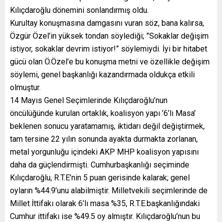
Kılıçdaroğlu dönemini sonlandırmış oldu.
Kurultay konuşmasına damgasını vuran söz, bana kalırsa,
Özgür Özel’in yüksek tondan söylediği; ”Sokaklar değişim
istiyor, sokaklar devrim istiyor!” söylemiydi. İyi bir hitabet
gücü olan Ö.Özel’e bu konuşma metni ve özellikle değişim
söylemi, genel başkanlığı kazandırmada oldukça etkili
olmuştur.
14 Mayıs Genel Seçimlerinde Kılıçdaroğlu’nun
öncülüğünde kurulan ortaklık, koalisyon yapı ’6’lı Masa’
beklenen sonucu yaratamamış, iktidarı değil değiştirmek,
tam tersine 22 yılın sonunda ayakta durmakta zorlanan,
metal yorgunluğu içindeki AKP MHP koalisyon yapısını
daha da güçlendirmişti. Cumhurbaşkanlığı seçiminde
Kılıçdaroğlu, R.T.E’nin 5 puan gerisinde kalarak; genel
oyların %44.9’unu alabilmiştir. Milletvekili seçimlerinde de
Millet İttifakı olarak 6’lı masa %35, R.T.E.başkanlığındaki
Cumhur ittifakı ise %49.5 oy almıştır. Kılıçdaroğlu’nun bu