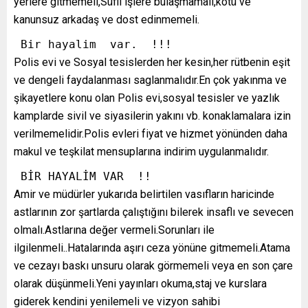
yerlere gitmemeli,Süfli işlere bulaşmamalı,kötü ve
kanunsuz arkadaş ve dost edinmemeli.
 Bir hayalim  var.  !!!
Polis evi ve Sosyal tesislerden her kesin,her rütbenin eşit
ve dengeli faydalanması saglanmalıdır.En çok yakınma ve
şikayetlere konu olan Polis evi,sosyal tesisler ve yazlık
kamplarde sivil ve siyasilerin yakını vb. konaklamalara izin
verilmemelidir.Polis evleri fiyat ve hizmet yönünden daha
makul ve teşkilat mensuplarına indirim uygulanmalıdır.
 BİR HAYALİM VAR  !! 
Amir ve müdürler yukarıda belirtilen vasıfların haricinde
astlarının zor şartlarda çalıştığını bilerek insaflı ve sevecen
olmalı.Astlarına değer vermeli.Sorunları ile
ilgilenmeli..Hatalarında aşırı ceza yönüne gitmemeli.Atama
ve cezayı baskı unsuru olarak görmemeli veya en son çare
olarak düşünmeli.Yeni yayınları okuma,staj ve kurslara
giderek kendini yenilemeli ve vizyon sahibi