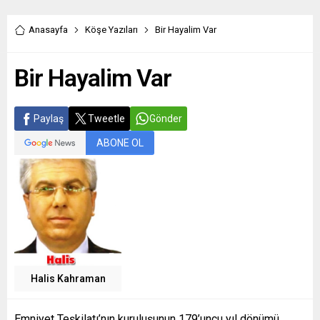
Anasayfa
Köşe Yazıları
Bir Hayalim Var
Bir Hayalim Var
Paylaş
Tweetle
Gönder
ABONE OL
Halis Kahraman
Emniyet Teşkilatı’nın kuruluşunun 179’uncu yıl dönümü