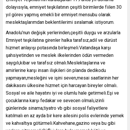
dolayısıyla, emniyet teşkilatının çeşitli birimlerde fiilen 30
yıl görev yapmış emekli bir emniyet mensubu olarak
meslektaşlarımdan beklentilerimi sıralamak istiyorum.
Anadolu’nun değişik yerlerinden,çeşitli duygu ve arzularla
Emniyet teşkilatına girenler halka tarafsız,adil ve dürüst
hizmet anlayışı potasında birleşmeli.Vatandaşa karşı
şahsiyetinden ve meslek ilkelerinden ödün vermeden
saygılı,kibar ve tarafsız olmalı.Meslektaşlarına ve
amirlerine karşı insan ilişkileri ön planda dedikodu
yapmayan,mesleğini ve işini seven,mesai saatlarinin her
dakikasını ülkesine hizmet için harcayan bireyler olmalı..
Sosyal ve aile hayatını iyi ve olumlu hale getirmeli.Eşi ve
çocuklarına karşı fedakar ve sevecen olmalı,izinli
günlerinde sinama,tiyatro vb gibi sosyal faliyetlere
katılmalı en az ayda bir kere ailesini polis evlerinde yemek
ve kahvaltıya götürmeli.Kahvehane,gazino veya bu gibi