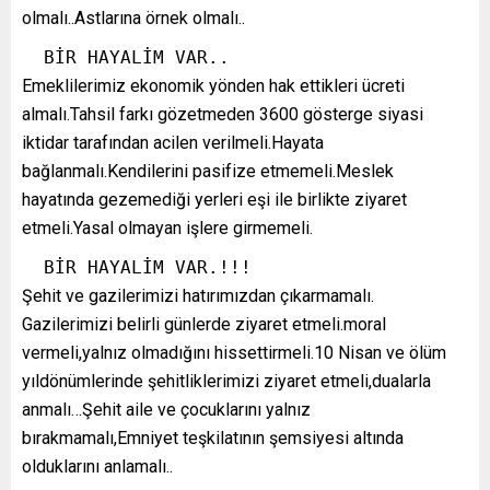
olmalı..Astlarına örnek olmalı..
  BİR HAYALİM VAR..
Emeklilerimiz ekonomik yönden hak ettikleri ücreti
almalı.Tahsil farkı gözetmeden 3600 gösterge siyasi
iktidar tarafından acilen verilmeli.Hayata
bağlanmalı.Kendilerini pasifize etmemeli.Meslek
hayatında gezemediği yerleri eşi ile birlikte ziyaret
etmeli.Yasal olmayan işlere girmemeli.
  BİR HAYALİM VAR.!!!
Şehit ve gazilerimizi hatırımızdan çıkarmamalı.
Gazilerimizi belirli günlerde ziyaret etmeli.moral
vermeli,yalnız olmadığını hissettirmeli.10 Nisan ve ölüm
yıldönümlerinde şehitliklerimizi ziyaret etmeli,dualarla
anmalı…Şehit aile ve çocuklarını yalnız
bırakmamalı,Emniyet teşkilatının şemsiyesi altında
olduklarını anlamalı..